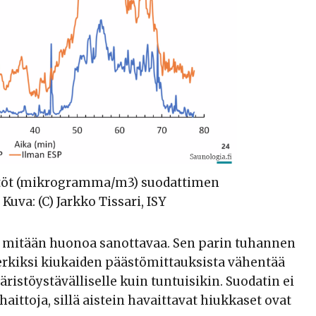
töt (mikrogramma/m3) suodattimen
Kuva: (C) Jarkko Tissari, ISY
n mitään huonoa sanottavaa. Sen parin tuhannen
erkiksi kiukaiden päästömittauksista vähentää
istöystävälliselle kuin tuntuisikin. Suodatin ei
ittoja, sillä aistein havaittavat hiukkaset ovat