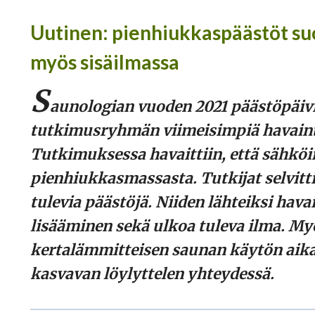
Uutinen: pienhiukkaspäästöt su
myös sisäilmassa
S
aunologian vuoden 2021 päästöpäivi
tutkimusryhmän viimeisimpiä havaint
Tutkimuksessa havaittiin, että sähköi
pienhiukkasmassasta. Tutkijat selvit
tulevia päästöjä. Niiden lähteiksi havai
lisääminen sekä ulkoa tuleva ilma. My
kertalämmitteisen saunan käytön ai
kasvavan löylyttelen yhteydessä.