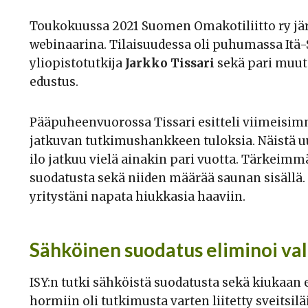
Toukokuussa 2021 Suomen Omakotiliitto ry j
webinaarina. Tilaisuudessa oli puhumassa Itä
yliopistotutkija
Jarkko Tissari
sekä pari muut
edustus.
Pääpuheenvuorossa Tissari esitteli viimeisim
jatkuvan tutkimushankkeen tuloksia. Näistä u
ilo jatkuu vielä ainakin pari vuotta. Tärkeimm
suodatusta sekä niiden määrää saunan sisällä.
yritystäni napata hiukkasia haaviin.
Sähköinen suodatus eliminoi val
ISY:n tutki sähköistä suodatusta sekä kiukaan
hormiin oli tutkimusta varten liitetty sveitsil