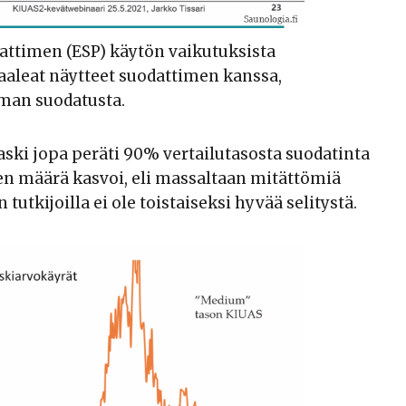
dattimen (ESP) käytön vaikutuksista
Vaaleat näytteet suodattimen kanssa,
man suodatusta.
ki jopa peräti 90% vertailutasosta suodatinta
ten määrä kasvoi, eli massaltaan mitättömiä
tkijoilla ei ole toistaiseksi hyvää selitystä.