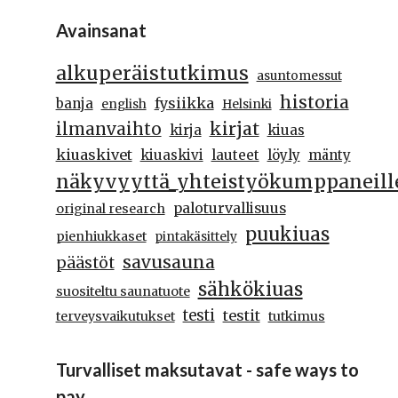
Avainsanat
alkuperäistutkimus
asuntomessut
historia
fysiikka
banja
english
Helsinki
kirjat
ilmanvaihto
kirja
kiuas
kiuaskivet
kiuaskivi
lauteet
löyly
mänty
näkyvyyttä_yhteistyökumppaneill
paloturvallisuus
original research
puukiuas
pienhiukkaset
pintakäsittely
savusauna
päästöt
sähkökiuas
suositeltu saunatuote
testi
testit
terveysvaikutukset
tutkimus
Turvalliset maksutavat - safe ways to
pay