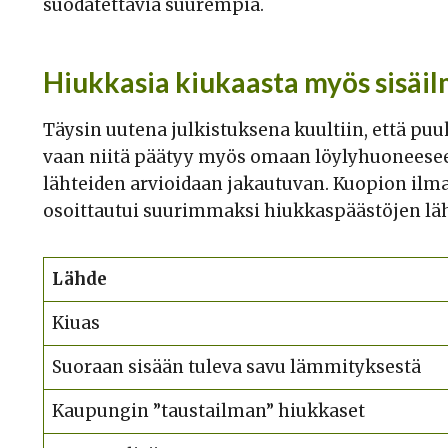
suodatettavia suurempia.
Hiukkasia kiukaasta myös sisäi
Täysin uutena julkistuksena kuultiin, että pu
vaan niitä päätyy myös omaan löylyhuoneeseen.
lähteiden arvioidaan jakautuvan. Kuopion ilma
osoittautui suurimmaksi hiukkaspäästöjen läh
Lähde
Kiuas
Suoraan sisään tuleva savu lämmityksestä
Kaupungin ”taustailman” hiukkaset