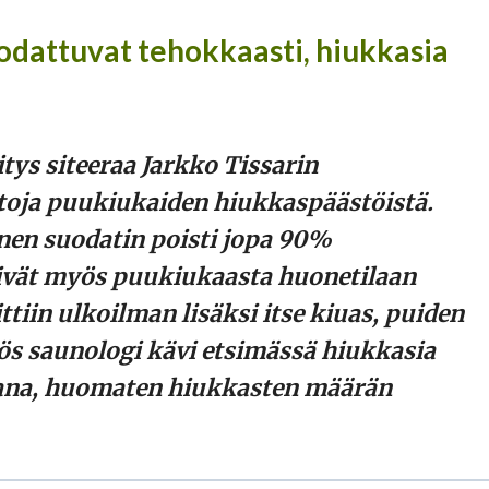
odattuvat tehokkaasti, hiukkasia
tys siteeraa Jarkko Tissarin
oja puukiukaiden hiukkaspäästöistä.
nen suodatin poisti jopa 90%
tivät myös puukiukaasta huonetilaan
ttiin ulkoilman lisäksi itse kiuas, puiden
ös saunologi kävi etsimässä hiukkasia
kana, huomaten hiukkasten määrän