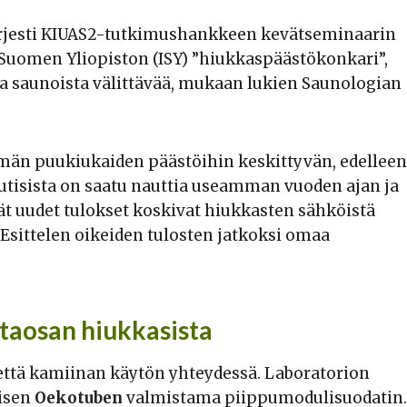
ärjesti KIUAS2-tutkimushankkeen kevätseminaarin
-Suomen Yliopiston (ISY) ”hiukkaspäästökonkari”,
a saunoista välittävää, mukaan lukien Saunologian
män puukiukaiden päästöihin keskittyvän, edelleen
utisista on saatu nauttia useamman vuoden ajan ja
ät uudet tulokset koskivat hiukkasten sähköistä
 Esittelen oikeiden tulosten jatkoksi omaa
taosan hiukkasista
 että kamiinan käytön yhteydessä. Laboratorion
äisen
Oekotuben
valmistama piippumodulisuodatin.