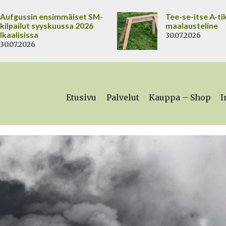
Aufgussin ensimmäiset SM-
Tee-se-itse A-ti
kilpailut syyskuussa 2026
maalausteline
Ikaalisissa
30.07.2026
30.07.2026
Etusivu
Palvelut
Kauppa – Shop
I