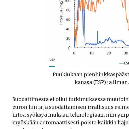
Puukiukaan pienhiukkaspääs
kanssa (ESP) ja ilman. 
Suodattimesta ei ollut tutkimuksessa muutoi
euron hinta ja suodattamisen irrallisuus esim
intoa syöksyä mukaan teknologiaan, niin ympär
myöskään automaattisesti poista kaikkia hajuha