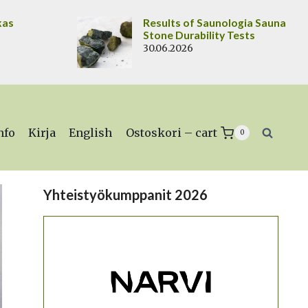
kas
Results of Saunologia Sauna
Stone Durability Tests
30.06.2026
nfo
Kirja
English
Ostoskori – cart
0
Yhteistyökumppanit 2026