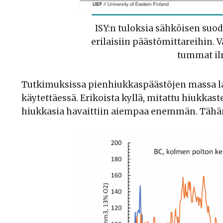
ISY:n tuloksia sähköisen suo
erilaisiin päästömittareihin. 
tummat il
Tutkimuksissa pienhiukkaspäästöjen massa las
käytettäessä. Erikoista kyllä, mitattu hiukkas
hiukkasia havaittiin aiempaa enemmän. Tähän tu