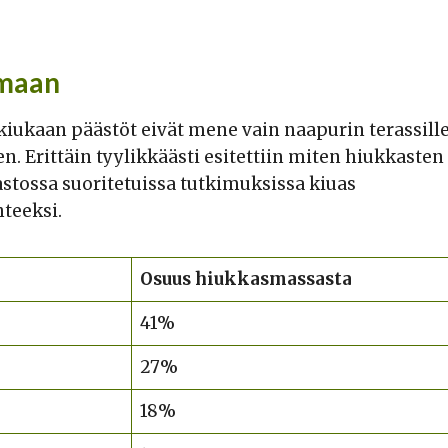
lmaan
ukiukaan päästöt eivät mene vain naapurin terassill
 Erittäin tyylikkäästi esitettiin miten hiukkasten
stossa suoritetuissa tutkimuksissa kiuas
teeksi.
Osuus hiukkasmassasta
41%
27%
18%