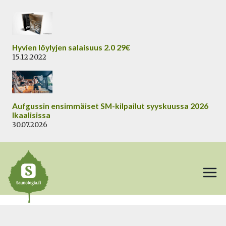
Siirry
sisältöön
Hyvien löylyjen salaisuus 2.0 29€
15.12.2022
Aufgussin ensimmäiset SM-kilpailut syyskuussa 2026
Ikaalisissa
30.07.2026