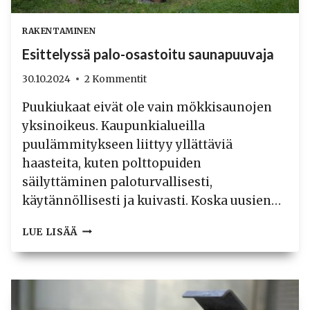
RAKENTAMINEN
Esittelyssä palo-osastoitu saunapuuvaja
30.10.2024
2 Kommentit
Puukiukaat eivät ole vain mökkisaunojen
yksinoikeus. Kaupunkialueilla
puulämmitykseen liittyy yllättäviä
haasteita, kuten polttopuiden
säilyttäminen paloturvallisesti,
käytännöllisesti ja kuivasti. Koska uusien…
ESITTELYSSÄ
LUE LISÄÄ
PALO-
OSASTOITU
SAUNAPUUVAJA