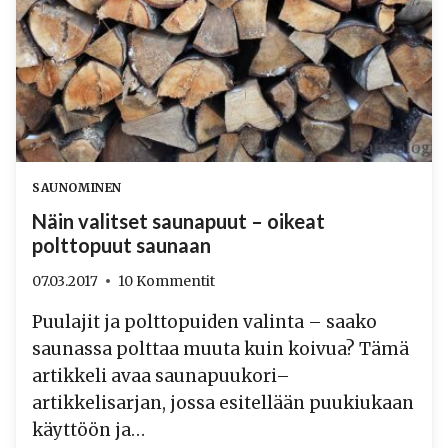
SAUNOMINEN
Näin valitset saunapuut – oikeat
polttopuut saunaan
07.03.2017
10 Kommentit
Puulajit ja polttopuiden valinta – saako
saunassa polttaa muuta kuin koivua? Tämä
artikkeli avaa saunapuukori–
artikkelisarjan, jossa esitellään puukiukaan
käyttöön ja…