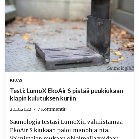
KIUAS
Testi: LumoX EkoAir S pistää puukiukaan
klapin kulutuksen kuriin
20.10.2022
7 Kommentit
Saunologia testasi LumoXin valmistamaa
EkoAir S kiukaan paloilmanohjainta.
Valmistajan mukaan ohjaimella voidaan