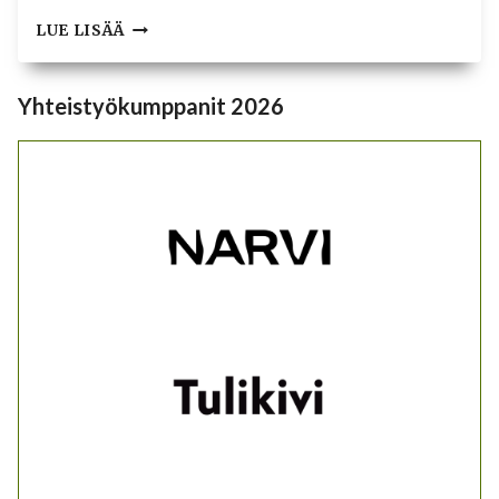
NÄIN
LUE LISÄÄ
VALITSET
SAUNAPUUT
–
Yhteistyökumppanit 2026
OIKEAT
POLTTOPUUT
SAUNAAN