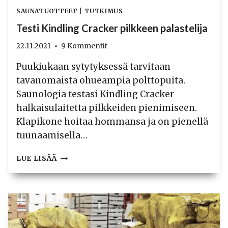
SAUNATUOTTEET
|
TUTKIMUS
Testi Kindling Cracker pilkkeen palastelija
22.11.2021
9 Kommentit
Puukiukaan sytytyksessä tarvitaan
tavanomaista ohueampia polttopuita.
Saunologia testasi Kindling Cracker
halkaisulaitetta pilkkeiden pienimiseen.
Klapikone hoitaa hommansa ja on pienellä
tuunaamisella…
TESTI
LUE LISÄÄ
KINDLING
CRACKER
PILKKEEN
PALASTELIJA