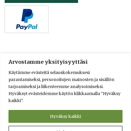
Arvostamme yksityisyyttäsi
© 2016-2025 Lassi A. Liikkanen
Käytämme evästeitä selauskokemuksesi
info@saunologia.fi
parantamiseksi, personoitujen mainosten ja sisällön
Facebook
LinkedIn
Instagram
tarjoamiseksi ja liikenteemme analysoimiseksi.
Hyväksyt evästeidemme käytön klikkaamalla ”Hyväksy
Brief in English
kaikki”.
Sauna Design and Consultation Services
Verkkokauppa
Saunaneuvonta ja saunasuunnittelu
Hyväksy kaikki
Info
Yksityisyyden suoja ja toimitusehdot
Kumppanit
Kysy!
Tietolähteet