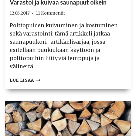
Varastoi ja kuivaa saunapuut oikein
12.03.2017
11 Kommentit
Polttopuiden kuivuminen ja kostuminen
sekä varastointi: tämä artikkeli jatkaa
saunapuukori–artikkelisarjaa, jossa
esitellään puukiukaan käyttöön ja
polttopuihin liittyviä temppuja ja
välineitä….
VARASTOI
LUE LISÄÄ
JA
KUIVAA
SAUNAPUUT
OIKEIN