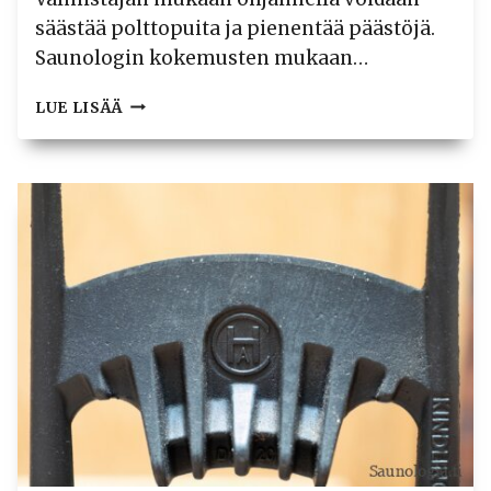
säästää polttopuita ja pienentää päästöjä.
Saunologin kokemusten mukaan…
TESTI:
LUE LISÄÄ
LUMOX
EKOAIR
S
PISTÄÄ
PUUKIUKAAN
KLAPIN
KULUTUKSEN
KURIIN