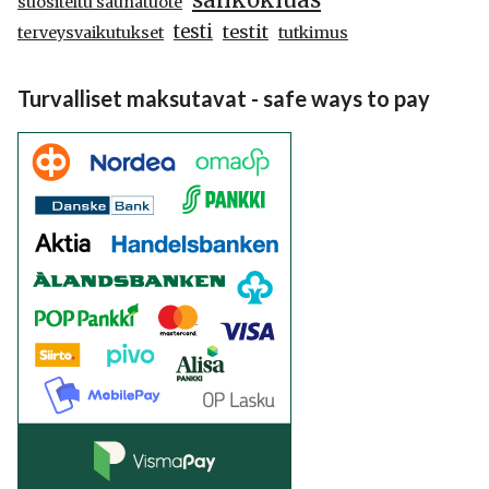
sähkökiuas
suositeltu saunatuote
testi
testit
terveysvaikutukset
tutkimus
Turvalliset maksutavat - safe ways to pay