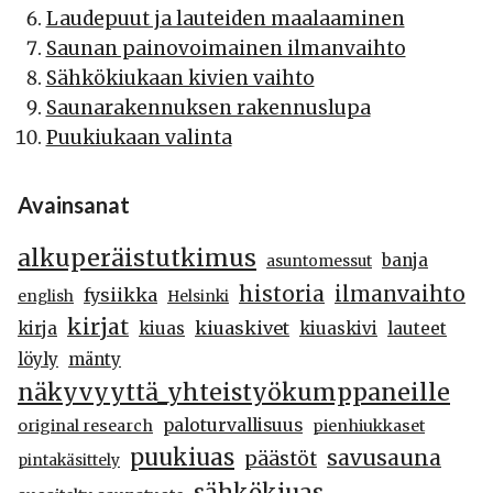
Laudepuut ja lauteiden maalaaminen
Saunan painovoimainen ilmanvaihto
Sähkökiukaan kivien vaihto
Saunarakennuksen rakennuslupa
Puukiukaan valinta
Avainsanat
alkuperäistutkimus
banja
asuntomessut
historia
ilmanvaihto
fysiikka
english
Helsinki
kirjat
kiuaskivet
kirja
kiuas
kiuaskivi
lauteet
löyly
mänty
näkyvyyttä_yhteistyökumppaneille
paloturvallisuus
original research
pienhiukkaset
puukiuas
savusauna
päästöt
pintakäsittely