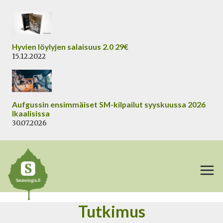
Siirry
sisältöön
Hyvien löylyjen salaisuus 2.0 29€
15.12.2022
Aufgussin ensimmäiset SM-kilpailut syyskuussa 2026
Ikaalisissa
30.07.2026
Tutkimus