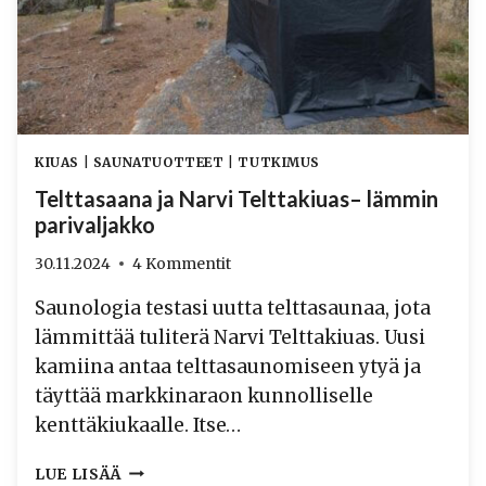
KIUAS
|
SAUNATUOTTEET
|
TUTKIMUS
Telttasaana ja Narvi Telttakiuas– lämmin
parivaljakko
30.11.2024
4 Kommentit
Saunologia testasi uutta telttasaunaa, jota
lämmittää tuliterä Narvi Telttakiuas. Uusi
kamiina antaa telttasaunomiseen ytyä ja
täyttää markkinaraon kunnolliselle
kenttäkiukaalle. Itse…
TELTTASAANA
LUE LISÄÄ