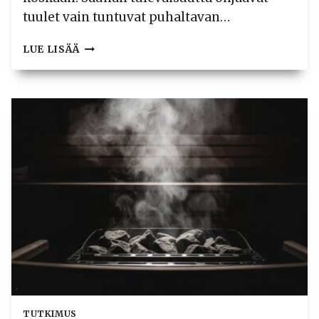
tuulet vain tuntuvat puhaltavan…
MITEN
LUE LISÄÄ
KÄY
SUOMALAISEN
SAUNATUTKIMUKSEN?
TUTKIMUS