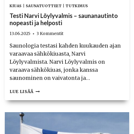
KIUAS
|
SAUNATUOTTEET
|
TUTKIMUS
Testi Narvi Löylyvalmis – saunanautinto
nopeasti ja helposti
13.06.2025
3 Kommentit
Saunologia testasi kahden kuukauden ajan
varaavaa sähkökiuasta, Narvi
Löylyvalmista. Narvi Löylyvalmis on
varaava sähkökiuas, jonka kanssa
saunominen on vaivatonta ja…
TESTI
LUE LISÄÄ
NARVI
LÖYLYVALMIS
–
SAUNANAUTINTO
NOPEASTI
JA