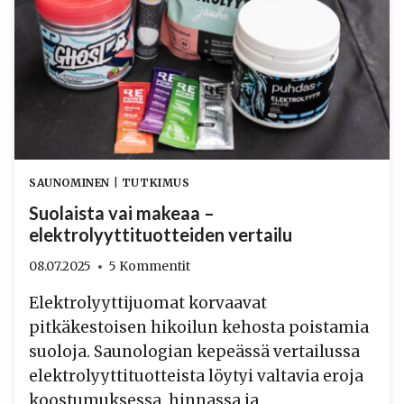
SAUNOMINEN
|
TUTKIMUS
Suolaista vai makeaa –
elektrolyyttituotteiden vertailu
08.07.2025
5 Kommentit
Elektrolyyttijuomat korvaavat
pitkäkestoisen hikoilun kehosta poistamia
suoloja. Saunologian kepeässä vertailussa
elektrolyyttituotteista löytyi valtavia eroja
koostumuksessa, hinnassa ja