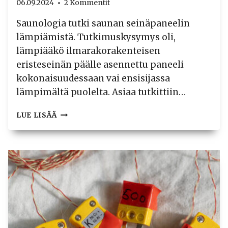
06.09.2024
2 Kommentit
Saunologia tutki saunan seinäpaneelin
lämpiämistä. Tutkimuskysymys oli,
lämpiääkö ilmarakorakenteisen
eristeseinän päälle asennettu paneeli
kokonaisuudessaan vai ensisijassa
lämpimältä puolelta. Asiaa tutkittiin…
TUTKIMUS:
LUE LISÄÄ
SEINÄPANEELI
LÄMPIÄÄ
KAUTTAALTAAN