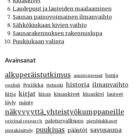
Kiuaskivet
Laudepuut ja lauteiden maalaaminen
Saunan painovoimainen ilmanvaihto
Sähkökiukaan kivien vaihto
Saunarakennuksen rakennuslupa
Puukiukaan valinta
Avainsanat
alkuperäistutkimus
banja
asuntomessut
historia
ilmanvaihto
fysiikka
english
Helsinki
kirjat
kiuaskivet
kirja
kiuas
kiuaskivi
lauteet
löyly
mänty
näkyvyyttä_yhteistyökumppaneille
paloturvallisuus
original research
pienhiukkaset
puukiuas
savusauna
päästöt
pintakäsittely