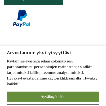
Arvostamme yksityisyyttäsi
© 2016-2025 Lassi A. Liikkanen
Käytämme evästeitä selauskokemuksesi
info@saunologia.fi
parantamiseksi, personoitujen mainosten ja sisällön
Facebook
LinkedIn
Instagram
tarjoamiseksi ja liikenteemme analysoimiseksi.
Hyväksyt evästeidemme käytön klikkaamalla ”Hyväksy
Brief in English
kaikki”.
Sauna Design and Consultation Services
Verkkokauppa
Saunaneuvonta ja saunasuunnittelu
Hyväksy kaikki
Info
Yksityisyyden suoja ja toimitusehdot
Kumppanit
Kysy!
Tietolähteet