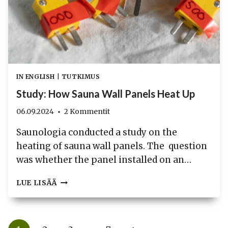
IN ENGLISH
|
TUTKIMUS
Study: How Sauna Wall Panels Heat Up
06.09.2024
2 Kommentit
Saunologia conducted a study on the
heating of sauna wall panels. The question
was whether the panel installed on an…
STUDY:
LUE LISÄÄ
HOW
SAUNA
WALL
PANELS