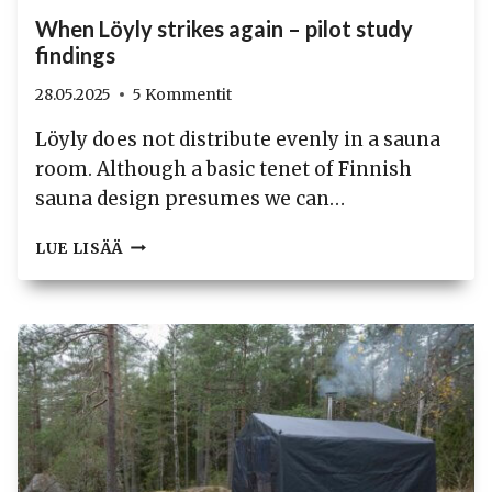
When Löyly strikes again – pilot study
findings
28.05.2025
5 Kommentit
Löyly does not distribute evenly in a sauna
room. Although a basic tenet of Finnish
sauna design presumes we can…
WHEN
LUE LISÄÄ
LÖYLY
STRIKES
AGAIN
–
PILOT
STUDY
FINDINGS