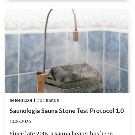
SAUNA
STONE
DURABILITY
TESTS
IN ENGLISH
|
TUTKIMUS
Saunologia Sauna Stone Test Protocol 1.0
10.06.2026
Since late 2018, a sauna heater has been