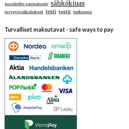
sähkökiuas
suositeltu saunatuote
testi
testit
terveysvaikutukset
tutkimus
Turvalliset maksutavat - safe ways to pay