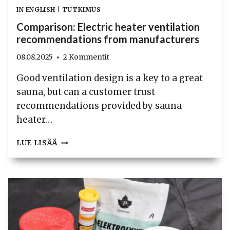
IN ENGLISH
|
TUTKIMUS
Comparison: Electric heater ventilation
recommendations from manufacturers
08.08.2025
2 Kommentit
Good ventilation design is a key to a great
sauna, but can a customer trust
recommendations provided by sauna
heater…
COMPARISON:
LUE LISÄÄ
ELECTRIC
HEATER
VENTILATION
RECOMMENDATIONS
FROM
MANUFACTURERS