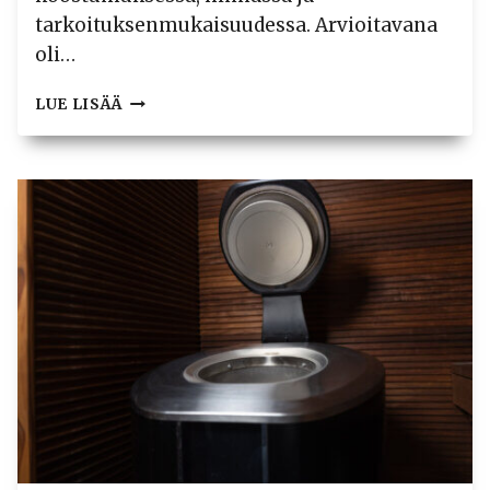
tarkoituksenmukaisuudessa. Arvioitavana
oli…
SUOLAISTA
LUE LISÄÄ
VAI
MAKEAA
–
ELEKTROLYYTTITUOTTEIDEN
VERTAILU