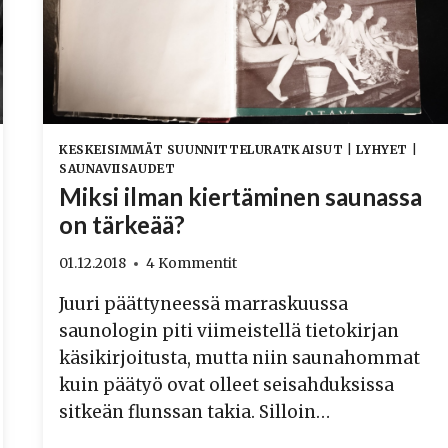
KESKEISIMMÄT SUUNNITTELURATKAISUT
|
LYHYET
|
SAUNAVIISAUDET
Miksi ilman kiertäminen saunassa
on tärkeää?
01.12.2018
4 Kommentit
Juuri päättyneessä marraskuussa
saunologin piti viimeistellä tietokirjan
käsikirjoitusta, mutta niin saunahommat
kuin päätyö ovat olleet seisahduksissa
sitkeän flunssan takia. Silloin…