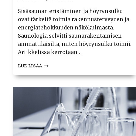
Sisäsaunan eristäminen ja höyrynsulku
ovat tärkeitä toimia rakennusterveyden ja
energiatehokkuuden näkökulmasta.
Saunologia selvitti saunarakentamisen
ammattilaisilta, miten höyrynsulku toimii.
Artikkelissa kerrotaan…
SAUNAN
LUE LISÄÄ
LÄMMÖNERISTÄMINEN
JA
HÖYRYNSULKU