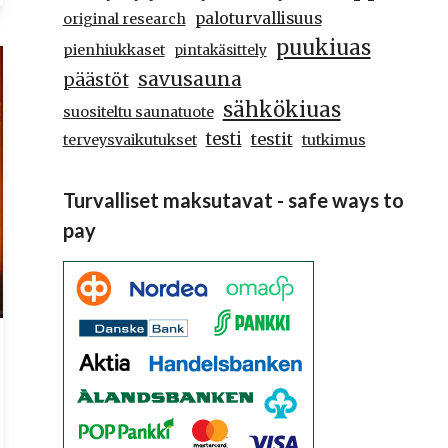
paloturvallisuus
original research
puukiuas
pienhiukkaset
pintakäsittely
savusauna
päästöt
sähkökiuas
suositeltu saunatuote
testi
testit
terveysvaikutukset
tutkimus
Turvalliset maksutavat - safe ways to
pay