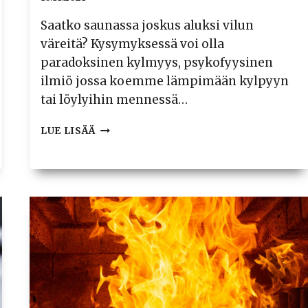
Saatko saunassa joskus aluksi vilun
väreitä? Kysymyksessä voi olla
paradoksinen kylmyys, psykofyysinen
ilmiö jossa koemme lämpimään kylpyyn
tai löylyihin mennessä…
PARADOKSINEN
LUE LISÄÄ
KYLMYYS
–
VILUA
LÖYLYISSÄ