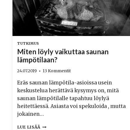
TUTKIMUS
Miten löyly vaikuttaa saunan
lämpötilaan?
24.07.2019
13 Kommentit
Eräs saunan lämpötila-asioissa usein
keskustelua herättävä kysymys on, mitä
saunan lämpötilalle tapahtuu löylyä
heitettäessä. Asiasta voi spekuloida , mutta
jokainen…
MITEN
LUE LISÄÄ