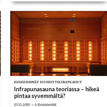
HIILEN
PALAMISEN
PUUKIUKAASSA
KESKEISIMMÄT SUUNNITTELURATKAISUT
Infrapunasauna teoriassa – hikeä
pintaa syvemmältä?
07.11.2019
4 Kommentit