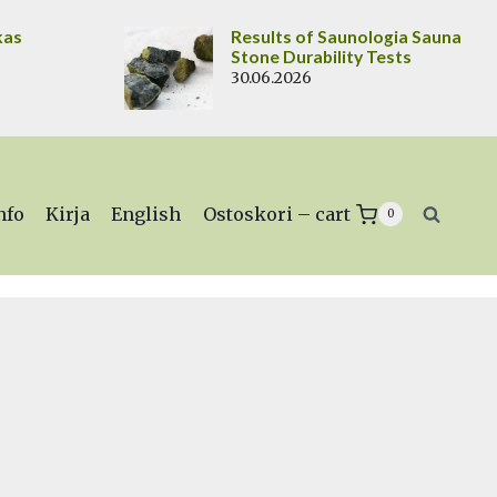
kas
Results of Saunologia Sauna
Stone Durability Tests
30.06.2026
nfo
Kirja
English
Ostoskori – cart
0