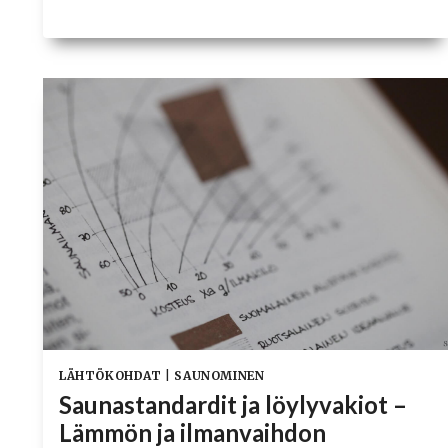
LÖYLY
VAIKUTTAA
SAUNAN
LÄMPÖTILAAN?
LÄHTÖKOHDAT
|
SAUNOMINEN
Saunastandardit ja löylyvakiot –
Lämmön ja ilmanvaihdon