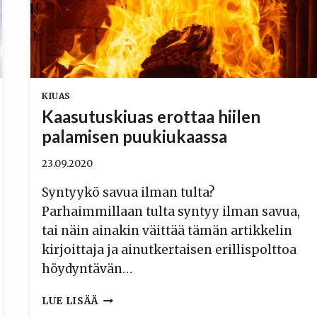
KIUAS
Kaasutuskiuas erottaa hiilen
palamisen puukiukaassa
23.09.2020
Syntyykö savua ilman tulta?
Parhaimmillaan tulta syntyy ilman savua,
tai näin ainakin väittää tämän artikkelin
kirjoittaja ja ainutkertaisen erillispolttoa
höydyntävän…
KAASUTUSKIUAS
LUE LISÄÄ
EROTTAA