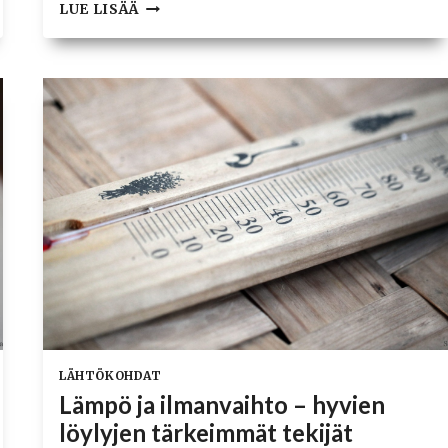
MIKSI
LUE LISÄÄ
ILMAN
KIERTÄMINEN
SAUNASSA
ON
TÄRKEÄÄ?
LÄHTÖKOHDAT
Lämpö ja ilmanvaihto – hyvien
löylyjen tärkeimmät tekijät