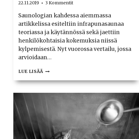
22.11.2019
3 Kommentit
Saunologian kahdessa aiemmassa
artikkelissa esiteltiin infrapunasaunaa
teoriassa ja käytännössä sekä jaettiin
henkilökohtaisia kokemuksia niissä
kylpemisestä. Nyt vuorossa vertailu, jossa
arvioidaan…
INFRAPUNASAUNAN
LUE LISÄÄ
JA
PERINTEISEN
SAUNAN
EROT