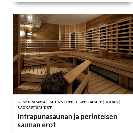
TIIVISTYNYTTÄ
KOSTEUTTA
SAUNASSA?
KESKEISIMMÄT SUUNNITTELURATKAISUT
|
KIUAS
|
SAUNAVIISAUDET
Infrapunasaunan ja perinteisen
saunan erot