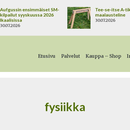
Aufgussin ensimmäiset SM-
Tee-se-itse A-ti
kilpailut syyskuussa 2026
maalausteline
Ikaalisissa
30.07.2026
30.07.2026
Etusivu
Palvelut
Kauppa – Shop
I
fysiikka