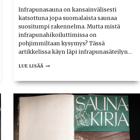
Infrapunasauna on kansainvälisesti
katsottuna jopa suomalaista saunaa
suositumpi rakennelma. Mutta mistä
infrapunahikoiluttimissa on
pohjimmiltaan kysymys? Tässä
artikkelissa käyn läpi infrapunasäteilyn…
INFRAPUNASAUNA
LUE LISÄÄ
TEORIASSA
–
HIKEÄ
PINTAA
SYVEMMÄLTÄ?