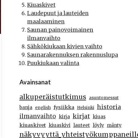
Kiuaskivet
Laudepuut ja lauteiden
maalaaminen
Saunan painovoimainen
ilmanvaihto
Sähkökiukaan kivien vaihto
Saunarakennuksen rakennuslupa
Puukiukaan valinta
Avainsanat
alkuperäistutkimus
asuntomessut
historia
fysiikka
banja
english
Helsinki
kirjat
ilmanvaihto
kirja
kiuas
kiuaskivet
kiuaskivi
lauteet
löyly
mänty
näkyvyyttä_yhteistyökumppaneill