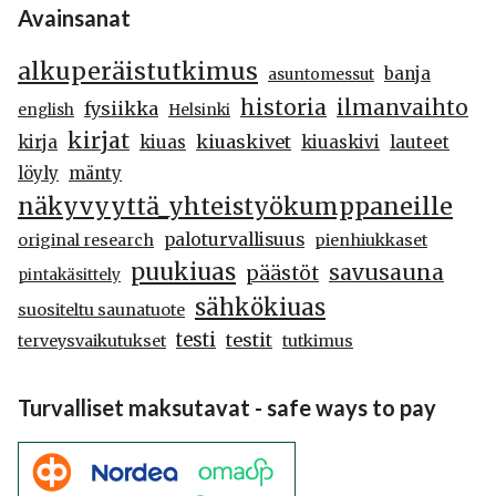
Avainsanat
alkuperäistutkimus
banja
asuntomessut
historia
ilmanvaihto
fysiikka
english
Helsinki
kirjat
kiuaskivet
kirja
kiuas
kiuaskivi
lauteet
löyly
mänty
näkyvyyttä_yhteistyökumppaneille
paloturvallisuus
original research
pienhiukkaset
puukiuas
savusauna
päästöt
pintakäsittely
sähkökiuas
suositeltu saunatuote
testi
testit
terveysvaikutukset
tutkimus
Turvalliset maksutavat - safe ways to pay