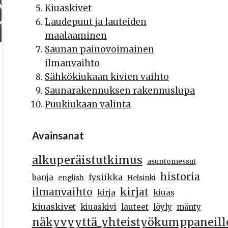
Kiuaskivet
Laudepuut ja lauteiden
maalaaminen
Saunan painovoimainen
ilmanvaihto
Sähkökiukaan kivien vaihto
Saunarakennuksen rakennuslupa
Puukiukaan valinta
Avainsanat
alkuperäistutkimus
asuntomessut
historia
fysiikka
banja
english
Helsinki
kirjat
ilmanvaihto
kirja
kiuas
kiuaskivet
kiuaskivi
lauteet
löyly
mänty
näkyvyyttä_yhteistyökumppaneill