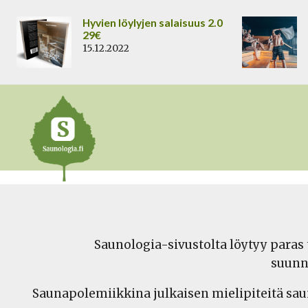
Siirry
Hyvien löylyjen salaisuus 2.0
sisältöön
29€
15.12.2022
Saunologia-sivustolta löytyy paras 
suunn
Saunapolemiikkina julkaisen mielipiteitä sauna