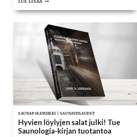
LUE LISÄÄ
SÄHKÖKIUAS
ON
KUIN
NÄKYMÄTÖN
NORSU
POSLIINIKAUPASSA
SAUNAPOLEMIIKKI
|
SAUNAVIISAUDET
Hyvien löylyjen salat julki! Tue
Saunologia-kirjan tuotantoa