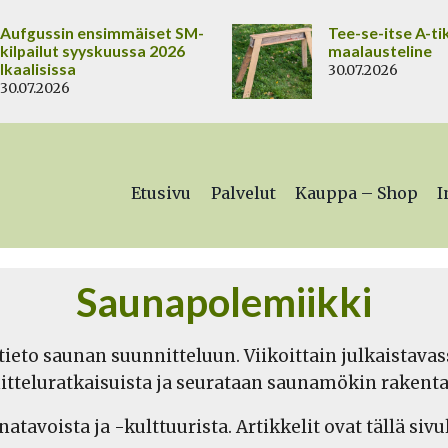
Aufgussin ensimmäiset SM-
Tee-se-itse A-ti
kilpailut syyskuussa 2026
maalausteline
Ikaalisissa
30.07.2026
30.07.2026
Etusivu
Palvelut
Kauppa – Shop
I
Saunapolemiikki
tieto saunan suunnitteluun. Viikoittain julkaistav
itteluratkaisuista ja seurataan saunamökin rakenta
tavoista ja -kulttuurista. Artikkelit ovat tällä siv