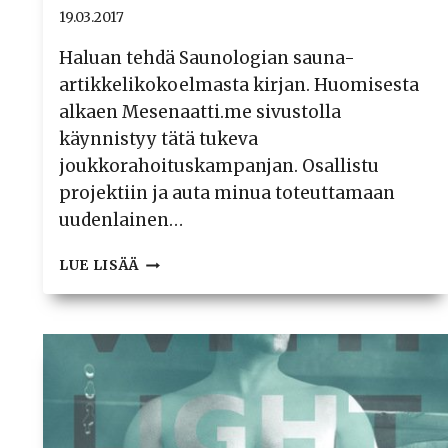
19.03.2017
Haluan tehdä Saunologian sauna-
artikkelikokoelmasta kirjan. Huomisesta
alkaen Mesenaatti.me sivustolla
käynnistyy tätä tukeva
joukkorahoituskampanjan. Osallistu
projektiin ja auta minua toteuttamaan
uudenlainen…
HYVIEN
LUE LISÄÄ
LÖYLYJEN
SALAT
JULKI!
TUE
SAUNOLOGIA-
KIRJAN
TUOTANTOA