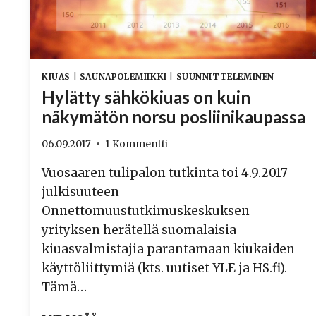
KIUAS
|
SAUNAPOLEMIIKKI
|
SUUNNITTELEMINEN
Hylätty sähkökiuas on kuin
näkymätön norsu posliinikaupassa
06.09.2017
1 Kommentti
Vuosaaren tulipalon tutkinta toi 4.9.2017
julkisuuteen
Onnettomuustutkimuskeskuksen
yrityksen herätellä suomalaisia
kiuasvalmistajia parantamaan kiukaiden
käyttöliittymiä (kts. uutiset YLE ja HS.fi).
Tämä…
HYLÄTTY