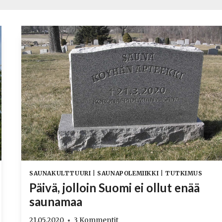
SAUNAKULTTUURI
|
SAUNAPOLEMIIKKI
|
TUTKIMUS
Päivä, jolloin Suomi ei ollut enää
saunamaa
21.05.2020
3 Kommentit