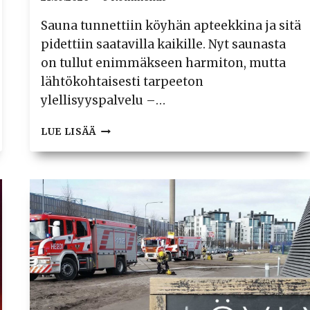
Sauna tunnettiin köyhän apteekkina ja sitä
pidettiin saatavilla kaikille. Nyt saunasta
on tullut enimmäkseen harmiton, mutta
lähtökohtaisesti tarpeeton
ylellisyyspalvelu –…
PÄIVÄ,
LUE LISÄÄ
JOLLOIN
SUOMI
EI
OLLUT
ENÄÄ
SAUNAMAA