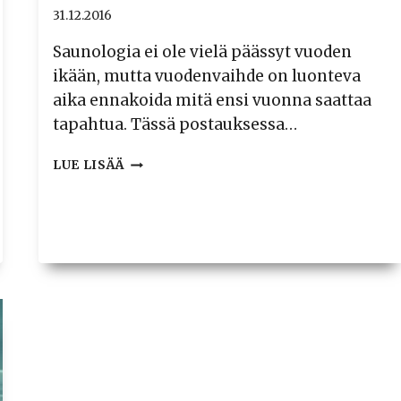
31.12.2016
Saunologia ei ole vielä päässyt vuoden
ikään, mutta vuodenvaihde on luonteva
aika ennakoida mitä ensi vuonna saattaa
tapahtua. Tässä postauksessa…
SAUNOLOGIA
LUE LISÄÄ
2017
–
SISÄLTÖÄ
JA
YHTEISTYÖTÄ
SAUNABLOGISSA