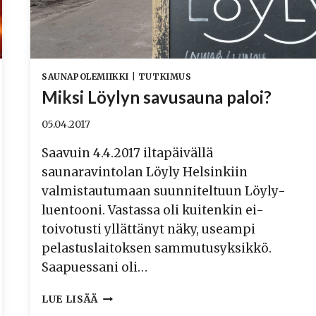
SAUNAPOLEMIIKKI
|
TUTKIMUS
Miksi Löylyn savusauna paloi?
05.04.2017
Saavuin 4.4.2017 iltapäivällä
saunaravintolan Löyly Helsinkiin
valmistautumaan suunniteltuun Löyly-
luentooni. Vastassa oli kuitenkin ei-
toivotusti yllättänyt näky, useampi
pelastuslaitoksen sammutusyksikkö.
Saapuessani oli…
MIKSI
LUE LISÄÄ
LÖYLYN