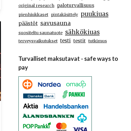
paloturvallisuus
original research
puukiuas
pienhiukkaset
pintakäsittely
savusauna
päästöt
sähkökiuas
suositeltu saunatuote
testi
testit
terveysvaikutukset
tutkimus
Turvalliset maksutavat - safe ways to
pay