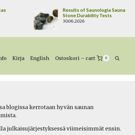
kas
Results of Saunologia Sauna
Stone Durability Tests
30.06.2026
nfo
Kirja
English
Ostoskori – cart
0
assa blogissa kerrotaan hyvän saunan
mista.
ulla julkaisujärjestyksessä viimeisimmät ensin.