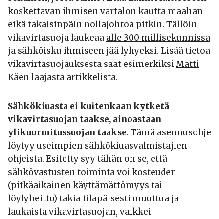
koskettavan ihmisen vartalon kautta maahan
eikä takaisinpäin nollajohtoa pitkin. Tällöin
vikavirtasuoja laukeaa
alle 300 millisekunnissa
ja sähköisku ihmiseen jää lyhyeksi. Lisää tietoa
vikavirtasuojauksesta saat esimerkiksi
Matti
Käen laajasta artikkelista
.
Sähkökiuasta ei kuitenkaan kytketä
vikavirtasuojan taakse, ainoastaan
ylikuormitussuojan taakse
. Tämä asennusohje
löytyy useimpien sähkökiuasvalmistajien
ohjeista. Esitetty syy tähän on se, että
sähkövastusten toiminta voi kosteuden
(pitkäaikainen käyttämättömyys tai
löylyheitto) takia tilapäisesti muuttua ja
laukaista vikavirtasuojan, vaikkei