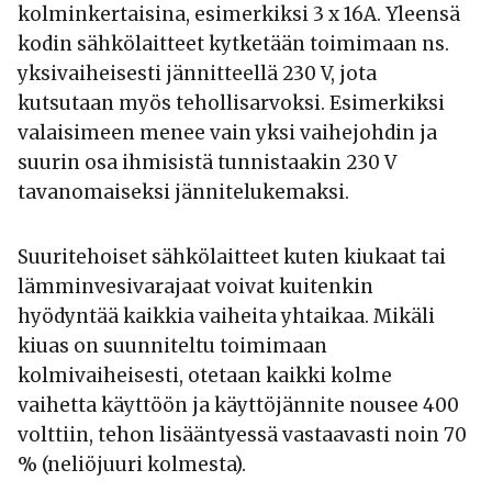
kolminkertaisina, esimerkiksi 3 x 16A. Yleensä
kodin sähkölaitteet kytketään toimimaan ns.
yksivaiheisesti jännitteellä 230 V, jota
kutsutaan myös tehollisarvoksi. Esimerkiksi
valaisimeen menee vain yksi vaihejohdin ja
suurin osa ihmisistä tunnistaakin 230 V
tavanomaiseksi jännitelukemaksi.
Suuritehoiset sähkölaitteet kuten kiukaat tai
lämminvesivarajaat voivat kuitenkin
hyödyntää kaikkia vaiheita yhtaikaa. Mikäli
kiuas on suunniteltu toimimaan
kolmivaiheisesti, otetaan kaikki kolme
vaihetta käyttöön ja käyttöjännite nousee 400
volttiin, tehon lisääntyessä vastaavasti noin 70
% (neliöjuuri kolmesta).