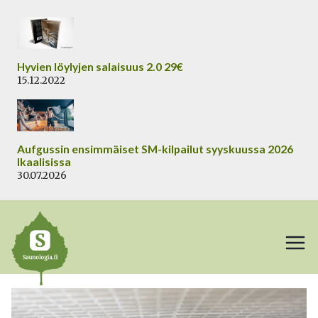
Siirry
sisältöön
Hyvien löylyjen salaisuus 2.0 29€
15.12.2022
Aufgussin ensimmäiset SM-kilpailut syyskuussa 2026
Ikaalisissa
30.07.2026