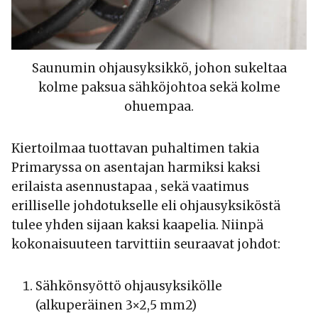
Saunumin ohjausyksikkö, johon sukeltaa
kolme paksua sähköjohtoa sekä kolme
ohuempaa.
Kiertoilmaa tuottavan puhaltimen takia
Primaryssa on asentajan harmiksi kaksi
erilaista asennustapaa , sekä vaatimus
erilliselle johdotukselle eli ohjausyksiköstä
tulee yhden sijaan kaksi kaapelia. Niinpä
kokonaisuuteen tarvittiin seuraavat johdot:
Sähkönsyöttö ohjausyksikölle
(alkuperäinen 3×2,5 mm2)