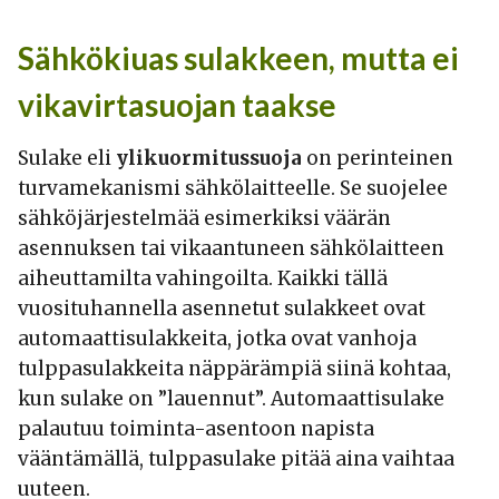
Sähkökiuas sulakkeen, mutta ei
vikavirtasuojan taakse
Sulake eli
ylikuormitussuoja
on perinteinen
turvamekanismi sähkölaitteelle. Se suojelee
sähköjärjestelmää esimerkiksi väärän
asennuksen tai vikaantuneen sähkölaitteen
aiheuttamilta vahingoilta. Kaikki tällä
vuosituhannella asennetut sulakkeet ovat
automaattisulakkeita, jotka ovat vanhoja
tulppasulakkeita näppärämpiä siinä kohtaa,
kun sulake on ”lauennut”. Automaattisulake
palautuu toiminta-asentoon napista
vääntämällä, tulppasulake pitää aina vaihtaa
uuteen.