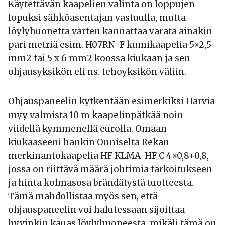
Käytettävän kaapelien valinta on loppujen
lopuksi sähköasentajan vastuulla, mutta
löylyhuonetta varten kannattaa varata ainakin
pari metriä esim. H07RN-F kumikaapelia 5×2,5
mm2 tai 5 x 6 mm2 koossa kiukaan ja sen
ohjausyksikön eli ns. tehoyksikön väliin.
Ohjauspaneelin kytkentään esimerkiksi Harvia
myy valmista 10 m kaapelinpätkää noin
viidellä kymmenellä eurolla. Omaan
kiukaaseeni hankin Onniselta Rekan
merkinantokaapelia HF KLMA-HF C 4×0,8+0,8,
jossa on riittävä määrä johtimia tarkoitukseen
ja hinta kolmasosa brändätystä tuotteesta.
Tämä mahdollistaa myös sen, että
ohjauspaneelin voi halutessaan sijoittaa
hyvinkin kauas löylyhuoneesta, mikäli tämä on