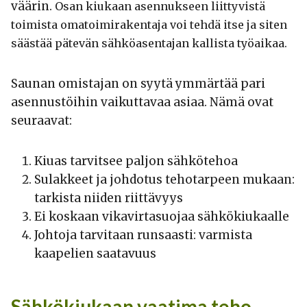
väärin.
Osan kiukaan asennukseen liittyvistä
toimista omatoimirakentaja voi tehdä itse ja siten
säästää pätevän sähköasentajan kallista työaikaa.
Saunan omistajan on syytä ymmärtää pari
asennustöihin vaikuttavaa asiaa. Nämä ovat
seuraavat:
Kiuas tarvitsee paljon sähkötehoa
Sulakkeet ja johdotus tehotarpeen mukaan:
tarkista niiden riittävyys
Ei koskaan vikavirtasuojaa sähkökiukaalle
Johtoja tarvitaan runsaasti: varmista
kaapelien saatavuus
Sähkökiukaan vaatima teho