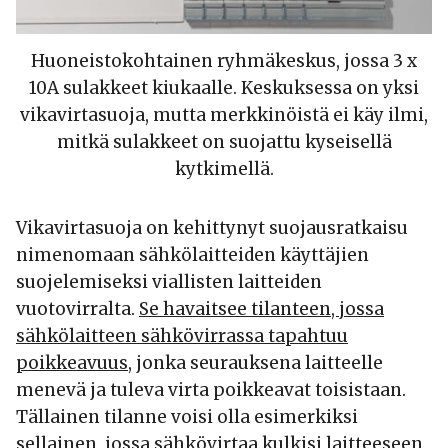
Huoneistokohtainen ryhmäkeskus, jossa 3 x
10A sulakkeet kiukaalle. Keskuksessa on yksi
vikavirtasuoja, mutta merkkinöistä ei käy ilmi,
mitkä sulakkeet on suojattu kyseisellä
kytkimellä.
Vikavirtasuoja on kehittynyt suojausratkaisu
nimenomaan sähkölaitteiden käyttäjien
suojelemiseksi viallisten laitteiden
vuotovirralta.
Se havaitsee tilanteen, jossa
sähkölaitteen sähkövirrassa tapahtuu
poikkeavuus
, jonka seurauksena laitteelle
menevä ja tuleva virta poikkeavat toisistaan.
Tällainen tilanne voisi olla esimerkiksi
sellainen, jossa sähkövirtaa kulkisi laitteeseen