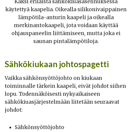
Kaksi erilaista sähkökiuasasennuksessa
käytettyä kaapelia. Oikealla silikonivaippainen
lämpötila-anturin kaapeli ja oikealla
merkinantokaapeli, jota voidaan käyttää
ohjauspaneelin liittämiseen, mutta joka ei
saunan pintalämpötiloja.
Sähkökiukaan johtospagetti
Vaikka sähkönsyöttöjohto on kiukaan
toiminnalle tärkein kaapeli, eivät johdot siihen
lopu. Todennäköisesti nykyaikaiseen
sähkökiuasjärjestelmään liitetään seuraavat
johdot:
Sähkönsyöttöjohto