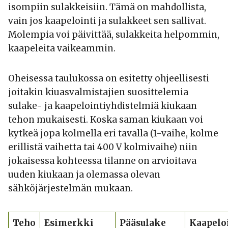
isompiin sulakkeisiin. Tämä on mahdollista,
vain jos kaapelointi ja sulakkeet sen sallivat.
Molempia voi päivittää, sulakkeita helpommin,
kaapeleita vaikeammin.
Oheisessa taulukossa on esitetty ohjeellisesti
joitakin kiuasvalmistajien suosittelemia
sulake- ja kaapelointiyhdistelmiä kiukaan
tehon mukaisesti. Koska saman kiukaan voi
kytkeä jopa kolmella eri tavalla (1-vaihe, kolme
erillistä vaihetta tai 400 V kolmivaihe) niin
jokaisessa kohteessa tilanne on arvioitava
uuden kiukaan ja olemassa olevan
sähköjärjestelmän mukaan.
Teho
Esimerkki
Pääsulake
Kaapelo