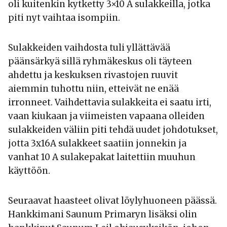
oli kuitenkin kytketty 3×10 A sulakkeilla, jotka
piti nyt vaihtaa isompiin.
Sulakkeiden vaihdosta tuli yllättävää
päänsärkyä sillä ryhmäkeskus oli täyteen
ahdettu ja keskuksen rivastojen ruuvit
aiemmin tuhottu niin, etteivät ne enää
irronneet. Vaihdettavia sulakkeita ei saatu irti,
vaan kiukaan ja viimeisten vapaana olleiden
sulakkeiden väliin piti tehdä uudet johdotukset,
jotta 3x16A sulakkeet saatiin jonnekin ja
vanhat 10 A sulakepakat laitettiin muuhun
käyttöön.
Seuraavat haasteet olivat löylyhuoneen päässä.
Hankkimani Saunum Primaryn lisäksi olin