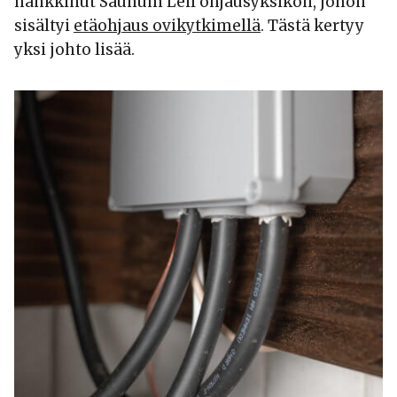
hankkinut Saunum Leil ohjausyksikön, johon
sisältyi
etäohjaus ovikytkimellä
. Tästä kertyy
yksi johto lisää.