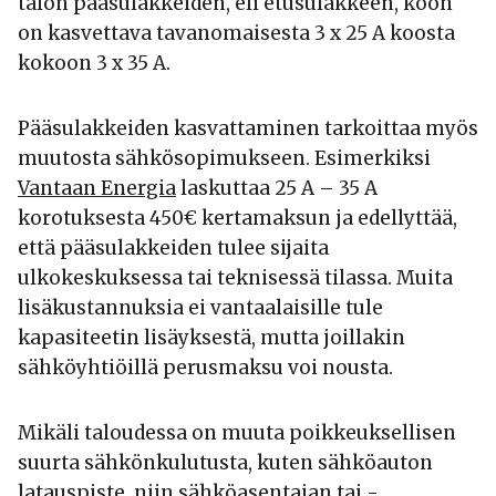
talon pääsulakkeiden, eli etusulakkeen, koon
on kasvettava tavanomaisesta 3 x 25 A koosta
kokoon 3 x 35 A.
Pääsulakkeiden kasvattaminen tarkoittaa myös
muutosta sähkösopimukseen. Esimerkiksi
Vantaan Energia
laskuttaa 25 A – 35 A
korotuksesta 450€ kertamaksun ja edellyttää,
että pääsulakkeiden tulee sijaita
ulkokeskuksessa tai teknisessä tilassa. Muita
lisäkustannuksia ei vantaalaisille tule
kapasiteetin lisäyksestä, mutta joillakin
sähköyhtiöillä perusmaksu voi nousta.
Mikäli taloudessa on muuta poikkeuksellisen
suurta sähkönkulutusta, kuten sähköauton
latauspiste, niin sähköasentajan tai -