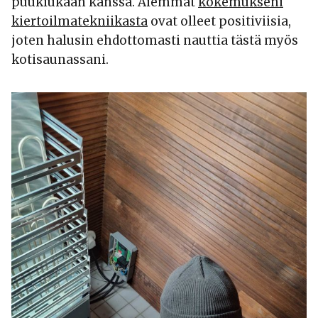
puukiukaan kanssa. Aiemmat
kokemukseni
kiertoilmatekniikasta
ovat olleet positiviisia,
joten halusin ehdottomasti nauttia tästä myös
kotisaunassani.