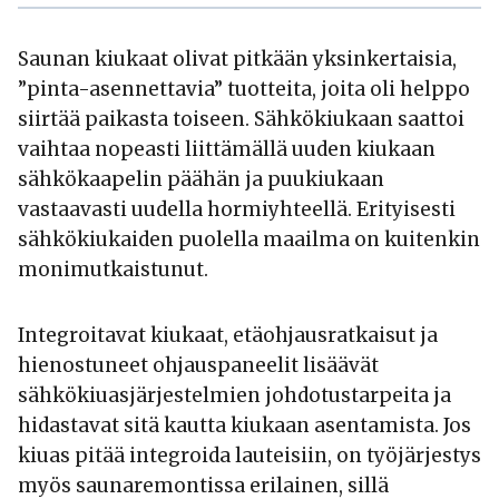
Saunan kiukaat olivat pitkään yksinkertaisia,
”pinta-asennettavia” tuotteita, joita oli helppo
siirtää paikasta toiseen. Sähkökiukaan saattoi
vaihtaa nopeasti liittämällä uuden kiukaan
sähkökaapelin päähän ja puukiukaan
vastaavasti uudella hormiyhteellä. Erityisesti
sähkökiukaiden puolella maailma on kuitenkin
monimutkaistunut.
Integroitavat kiukaat, etäohjausratkaisut ja
hienostuneet ohjauspaneelit lisäävät
sähkökiuasjärjestelmien johdotustarpeita ja
hidastavat sitä kautta kiukaan asentamista. Jos
kiuas pitää integroida lauteisiin, on työjärjestys
myös saunaremontissa erilainen, sillä