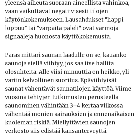
yleensä aiheuta suoraan aineellista vahinkoa,
vaan vaikuttavat negatiivisesti tilojen
käytönkokemukseen. Lausahdukset ”happi
loppuu” tai ”varpaita paleli” ovat varmoja
signaaleja huonosta käyttökokemusta.
Paras mittari saunan laadulle on se, kauanko
saunoja siellä viihtyy, jos saa itse hallita
olosuhteita. Alle viisi minuuttia on heikko, yli
vartin kelvollinen suoritus. Epäviihtyisät
saunat vähentävät saunatilojen käyttöä. Viime
vuosina tehtyjen tutkimusten perusteella
saunominen vähintään 3–4 kertaa viikossa
vähentää monien sairauksien ja ennenaikaisen
kuoleman riskiä. Miellyttävien saunojen
verkosto siis edistää kansanterveyttä.