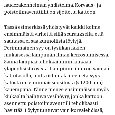
lauderakennelman yhdistelmä. Korvaus- ja
poistoilmaventtiilit on sijoitettu kattoon.
Tässä esimerkissä yhdistyvät kaikki kolme
ensimmäistä virhettä sillä seurauksella, että
saunassa ei saa kunnollisia löylyjä.
Perimmäinen syy on fysiikan lakien
mukaisessa lämpimän ilman kerrostumisessa.
Sauna lämpiää tehokkaimmin kiukaan
yläpuolisista osista. Lämpimin ilma on saunan
kattotasolla, mutta istumalauteen etäisyys
katosta on enimmäissuositusta (< 1200 mm)
kauempana. Tänne menee ensimmäisen myös
kiukaalta haihtuva vesihöyry, jonka kattoon
asennettu poistoilmaventtiili tehokkaasti
hävittää. Löylyt tuntuvat vain korvalehdissä,