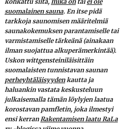
kohkattu siitä,
mikä on
tai
ei ole
suomalainen sauna
. En itse pidä
tarkkoja saunomisen määritelmiä
saunakokemuksen parantamiselle tai
varmistamiselle tärkeänä (ainakaan
ilman suojattua alkuperämerkintää).
Uskon wittgensteiniläisittäin
suomalaisten tunnistavan saunan
perheyhtäläisyyden
kautta ja
haluankin vastata keskusteluun
julkaisemalla tämän löylyjen laatua
korostavan pamfletin, joka ilmestyi
ensi kerran
Rakentamisen laatu RaLa
ry -blogissa
viime vuonna.