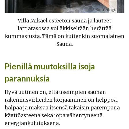
Villa Mikael esteetön sauna ja lauteet
lattiatasossa voi äkkiseltään herättää
kummastusta. Tämä on kuitenkin suomalainen
Sauna.
Pienillä muutoksilla isoja
parannuksia
Hyvä uutinen on, että useimpien saunan
rakennusvirheiden korjaaminen on helppoa,
halpaa ja maksaa itsensä takaisin parempana
käyttöasteena sekä jopa vähentyneenä
energiankulutuksena.