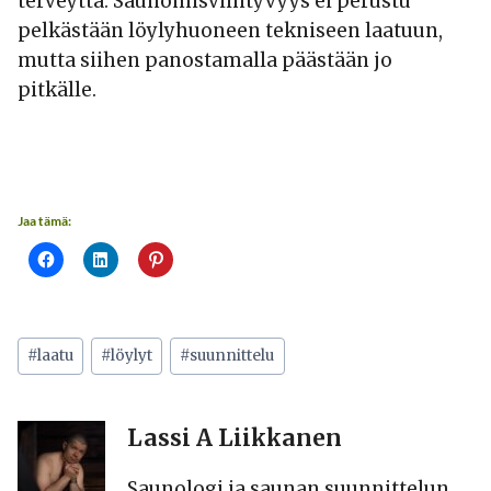
terveyttä. Saunomisviihtyvyys ei perustu
pelkästään löylyhuoneen tekniseen laatuun,
mutta siihen panostamalla päästään jo
pitkälle.
Jaa tämä:
Avainsanat:
#
laatu
#
löylyt
#
suunnittelu
Lassi A Liikkanen
Saunologi ja saunan suunnittelun