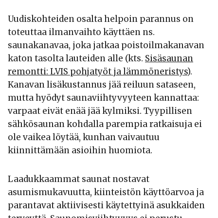
Uudiskohteiden osalta helpoin parannus on
toteuttaa ilmanvaihto käyttäen ns.
saunakanavaa, joka jatkaa poistoilmakanavan
katon tasolta lauteiden alle (kts.
Sisäsaunan
remontti: LVIS pohjatyöt ja lämmöneristys
).
Kanavan lisäkustannus jää reiluun sataseen,
mutta hyödyt saunaviihtyvyyteen kannattaa:
varpaat eivät enää jää kylmiksi. Tyypillisen
sähkösaunan kohdalla parempia ratkaisuja ei
ole vaikea löytää, kunhan vaivautuu
kiinnittämään asioihin huomiota.
Laadukkaammat saunat nostavat
asumismukavuutta, kiinteistön käyttöarvoa ja
parantavat aktiivisesti käytettyinä asukkaiden