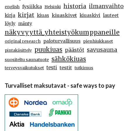
historia
ilmanvaihto
fysiikka
english
Helsinki
kirjat
kiuaskivet
kirja
kiuas
kiuaskivi
lauteet
löyly
mänty
näkyvyyttä_yhteistyökumppaneille
paloturvallisuus
original research
pienhiukkaset
puukiuas
savusauna
päästöt
pintakäsittely
sähkökiuas
suositeltu saunatuote
testi
testit
terveysvaikutukset
tutkimus
Turvalliset maksutavat - safe ways to pay