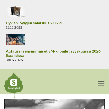
Siirry
sisältöön
Hyvien löylyjen salaisuus 2.0 29€
15.12.2022
Aufgussin ensimmäiset SM-kilpailut syyskuussa 2026
Ikaalisissa
30.07.2026