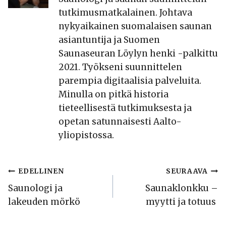
tutkimusmatkalainen. Johtava
nykyaikainen suomalaisen saunan
asiantuntija ja Suomen
Saunaseuran Löylyn henki -palkittu
2021. Työkseni suunnittelen
parempia digitaalisia palveluita.
Minulla on pitkä historia
tieteellisestä tutkimuksesta ja
opetan satunnaisesti Aalto-
yliopistossa.
Artikkelien
EDELLINEN
SEURAAVA
Saunologi ja
Saunaklonkku –
selaus
lakeuden mörkö
myytti ja totuus