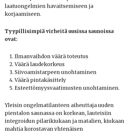
laatuongelmien havaitsemiseen ja
korjaamiseen.
Tyypillisimpiä virheitä uusissa saunoissa
ovat:
Ilmanvaihdon väärä toteutus
Väärä laudekorkeus
Siivoamistarpeen unohtaminen
Väärä pintakäsittely
Esteettömyysvaatimusten unohtaminen.
Yleisin ongelmatilanteen aiheuttaja uuden
pientalon saunassa on korkean, lauteisiin
integroidun pilarikiukaan ja matalien, kiukaan
mahtia korostavan yhtenäisen