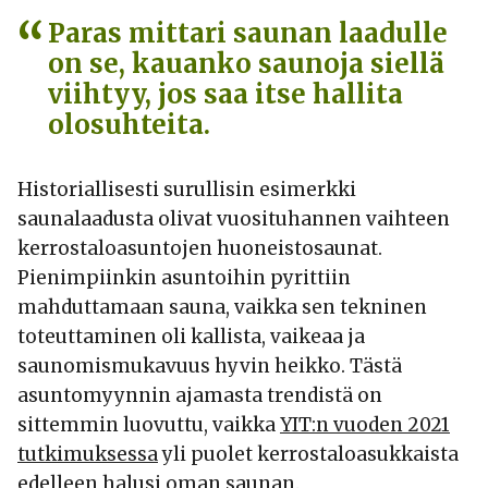
Paras mittari saunan laadulle
on se, kauanko saunoja siellä
viihtyy, jos saa itse hallita
olosuhteita.
Historiallisesti surullisin esimerkki
saunalaadusta olivat vuosituhannen vaihteen
kerrostaloasuntojen huoneistosaunat.
Pienimpiinkin asuntoihin pyrittiin
mahduttamaan sauna, vaikka sen tekninen
toteuttaminen oli kallista, vaikeaa ja
saunomismukavuus hyvin heikko. Tästä
asuntomyynnin ajamasta trendistä on
sittemmin luovuttu, vaikka
YIT:n vuoden 2021
tutkimuksessa
yli puolet kerrostaloasukkaista
edelleen halusi oman saunan.