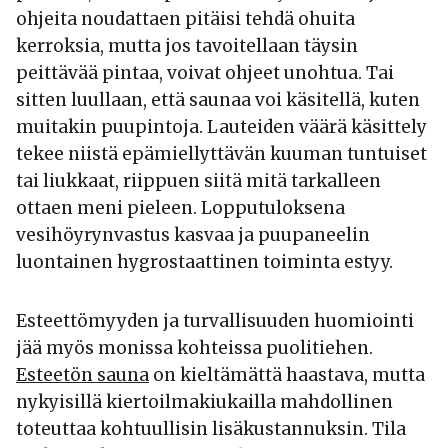
ohjeita noudattaen pitäisi tehdä ohuita
kerroksia, mutta jos tavoitellaan täysin
peittävää pintaa, voivat ohjeet unohtua. Tai
sitten luullaan, että saunaa voi käsitellä, kuten
muitakin puupintoja. Lauteiden väärä käsittely
tekee niistä epämiellyttävän kuuman tuntuiset
tai liukkaat, riippuen siitä mitä tarkalleen
ottaen meni pieleen. Lopputuloksena
vesihöyrynvastus kasvaa ja puupaneelin
luontainen hygrostaattinen toiminta estyy.
Esteettömyyden ja turvallisuuden huomiointi
jää myös monissa kohteissa puolitiehen.
Esteetön sauna
on kieltämättä haastava, mutta
nykyisillä kiertoilmakiukailla mahdollinen
toteuttaa kohtuullisin lisäkustannuksin. Tila