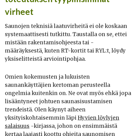
virheet
Saunojen teknisiä laatuvirheitä ei ole koskaan
systemaattisesti tutkittu. Taustalla on se, ettei
mistään rakentamisohjeesta tai -
määräyksestä, kuten RT-kortit tai RYL:t, löydy
yksiselitteistä arviointipohjaa.
Omien kokemusten ja lukuisten
saunankäyttäjien kertoman perusteella
ongelmia kuitenkin on. Ne ovat myös ehkä jopa
lisääntyneet johtuen saunasisustamisen
trendeistä. Olen käynyt aiheen
yksityiskohtaisemmin läpi
Hyvien löylyjen
salaisuus
-kirjassa, johon on ensimmäistä
kertaa laajasti koottu ohjeita saunomisen