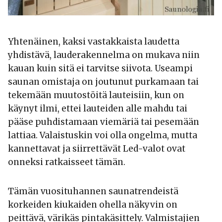
Yhtenäinen, kaksi vastakkaista laudetta
yhdistävä, lauderakennelma on mukava niin
kauan kuin sitä ei tarvitse siivota. Useampi
saunan omistaja on joutunut purkamaan tai
tekemään muutostöitä lauteisiin, kun on
käynyt ilmi, ettei lauteiden alle mahdu tai
pääse puhdistamaan viemäriä tai pesemään
lattiaa. Valaistuskin voi olla ongelma, mutta
kannettavat ja siirrettävät Led-valot ovat
onneksi ratkaisseet tämän.
Tämän vuosituhannen saunatrendeistä
korkeiden kiukaiden ohella näkyvin on
peittävä, värikäs pintakäsittely. Valmistajien