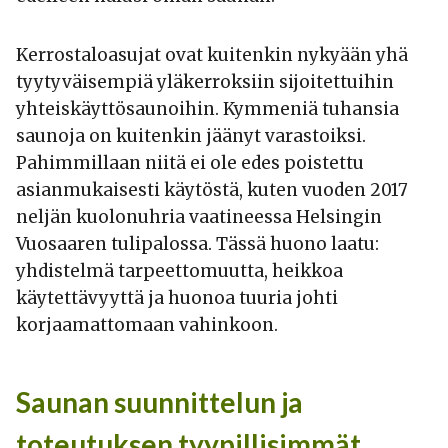
Kerrostaloasujat ovat kuitenkin nykyään yhä
tyytyväisempiä yläkerroksiin sijoitettuihin
yhteiskäyttösaunoihin. Kymmeniä tuhansia
saunoja on kuitenkin jäänyt varastoiksi.
Pahimmillaan niitä ei ole edes poistettu
asianmukaisesti käytöstä, kuten vuoden 2017
neljän kuolonuhria vaatineessa Helsingin
Vuosaaren tulipalossa. Tässä huono laatu:
yhdistelmä tarpeettomuutta, heikkoa
käytettävyyttä ja huonoa tuuria johti
korjaamattomaan vahinkoon.
Saunan suunnittelun ja
toteutuksen tyypillisimmät