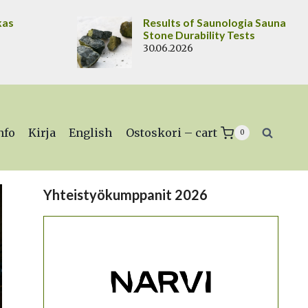
kas
Results of Saunologia Sauna
Stone Durability Tests
30.06.2026
nfo
Kirja
English
Ostoskori – cart
0
Yhteistyökumppanit 2026