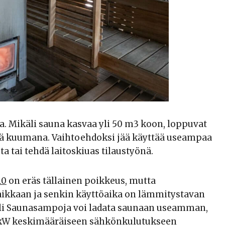
. Mikäli sauna kasvaa yli 50 m3 koon, loppuvat
tää kuumana. Vaihtoehdoksi jää käyttää useampaa
 tai tehdä laitoskiuas tilaustyönä.
10
on eräs tällainen poikkeus, mutta
aikkaan ja senkin käyttöaika on lämmitystavan
eli Saunasampoja voi ladata saunaan useamman,
60 kW keskimääräiseen sähkönkulutukseen