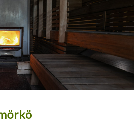
 mörkö