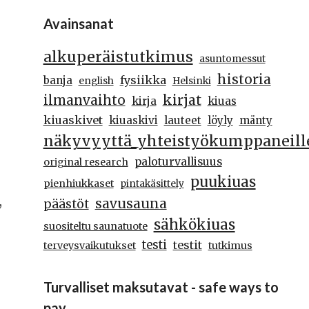
Avainsanat
alkuperäistutkimus
asuntomessut
historia
fysiikka
banja
english
Helsinki
kirjat
ilmanvaihto
kirja
kiuas
kiuaskivet
kiuaskivi
lauteet
löyly
mänty
näkyvyyttä_yhteistyökumppaneill
paloturvallisuus
original research
puukiuas
pienhiukkaset
pintakäsittely
,
savusauna
päästöt
sähkökiuas
suositeltu saunatuote
testi
testit
terveysvaikutukset
tutkimus
Turvalliset maksutavat - safe ways to
pay