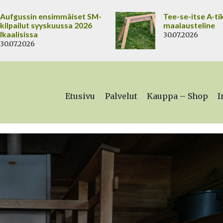
Aufgussin ensimmäiset SM-
Tee-se-itse A-ti
kilpailut syyskuussa 2026
maalausteline
Ikaalisissa
30.07.2026
30.07.2026
Etusivu
Palvelut
Kauppa – Shop
I