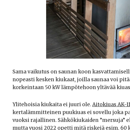
Sama vaikutus on saunan koon kasvattamisella
nopeasti kesken kiukaat, joilla saunaa voi pi
korkeintaan 50 kW lämpötehoon yltävää kiuasta
Ylitehoisia kiukaita ei juuri ole.
Aitokiuas AK-1
kertalämmitteinen puukiuas ei sovellu joka p
vuoksi rajallinen. Sähkökiukaiden ”mersuja” 
mutta vuosi 2022 opetti mitä riskejä esim. 