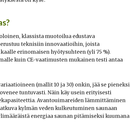
as?
loinen, klassista muotoilua edustava
rustuu teknisiin innovaatioihin, joista
kaalle erinomaisen hyötysuhteen (yli 75 %).
alle kuin CE-vaatimusten mukainen testi antaa
iaatioineen (mallit 10 ja 30) onkin, jää se pieneksi
venee tuntuvasti. Näin käy usein erityisesti
udekapasiteettia. Avantouimareiden lämmittäminen
ä jatkuva kylmän veden kulkeutuminen saunaan
 ylimääräistä energiaa saunan pitämiseksi kuumana