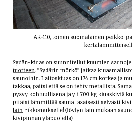
AK-110, toinen suomalainen peikko, p
kertalämmitteisell
Sydän-kiuas on suunnitellut kuumien saunojen
tuotteen
. ”Sydärin mörkö” jatkaa kiuasmalli
saunoihin. Laitoskiuas on 174 cm korkea ja m
takkaa, paitsi että se on tehty metallista. Sa
pysyy kohtuullisena ja yli 700 kg kiuaskiviä k
pitäisi lämmittää sauna tasaisesti selvästi ki
lain
rikkomukselle! (löylyn lain mukaan sauno
kivipinnan yläpuolella)