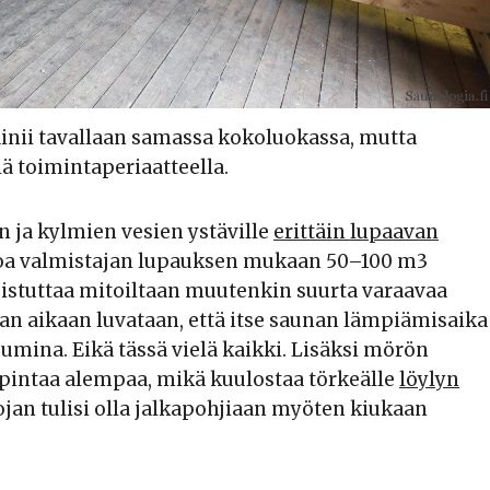
ainii tavallaan samassa kokoluokassa, mutta
ä toimintaperiaatteella.
 ja kylmien vesien ystäville
erittäin lupaavan
stoa valmistajan lupauksen mukaan 50–100 m3
uistuttaa mitoiltaan muutenkin suurta varaavaa
maan aikaan luvataan, että itse saunan lämpiämisaika
uumina. Eikä tässä vielä kaikki. Lisäksi mörön
vipintaa alempaa, mikä kuulostaa törkeälle
löylyn
jan tulisi olla jalkapohjiaan myöten kiukaan