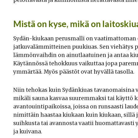
Mistä on kyse, mikä on laitoskiu
Sydän-kiukaan perusmalli on vaatimattoman o
jatkuvalämmitteinen puukiuas. Sen viehätys pe
lämmönvaihdin on ainutlaatuinen ja antaa kiu
Käytännössä tehokkuus vaikuttaa jopa paremm
ymmärtää. Myös päästöt ovat hyvällä tasolla.
Niin tehokas kuin Sydänkiuas tavanomaisina var
mikäli sauna kasvaa suuremmaksi tai käyttö ko
avantouintipaikoissa, joissa on runsaasti la
nimittäin haastaa kiukaan kuin kiukaan, sill
suihkusta tai avannosta vaatii huomattavasti
ja kuivana.