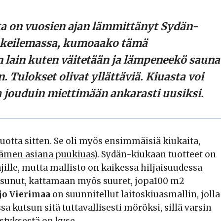
ta on vuosien ajan lämmittänyt Sydän-
kokeilemassa, kumoaako tämä
 lain kuten väitetään ja lämpeneekö sauna
. Tulokset olivat yllättäviä. Kiuasta voi
ta jouduin miettimään ankarasti uusiksi.
otta sitten. Se oli myös ensimmäisiä kiukaita,
ämen asiana puukiuas)
. Sydän-kiukaan tuotteet on
ille, mutta mallisto on kaikessa hiljaisuudessa
aisunut, kattamaan myös suuret, jopa100 m2
jo Vierimaa
on suunnitellut laitoskiuasmallin, jolla
kutsun sitä tuttavallisesti möröksi, sillä varsin
styksestä on kyse.