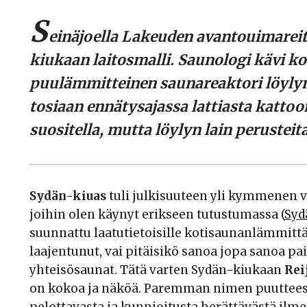
S
einäjoella Lakeuden avantouimarei
kiukaan laitosmalli. Saunologi kävi 
puulämmitteinen saunareaktori löylyn
tosiaan ennätysajassa lattiasta kattoon
suositella, mutta löylyn lain perustei
Sydän-kiuas
tuli julkisuuteen yli kymmenen vu
joihin olen käynyt erikseen tutustumassa (
Syd
suunnattu laatutietoisille kotisaunanlämmittäj
laajentunut, vai pitäisikö sanoa jopa sanoa p
yhteisösaunat. Tätä varten Sydän-kiukaan
Rei
on kokoa ja näköä. Paremman nimen puutteessa 
pelottavasta ja kunnioitusta herättävästä ilme