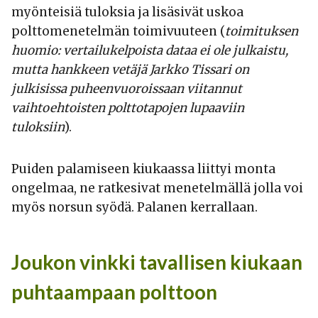
myönteisiä tuloksia ja lisäsivät uskoa
polttomenetelmän toimivuuteen (
toimituksen
huomio: vertailukelpoista dataa ei ole julkaistu,
mutta hankkeen vetäjä Jarkko Tissari on
julkisissa puheenvuoroissaan viitannut
vaihtoehtoisten polttotapojen lupaaviin
tuloksiin
).
Puiden palamiseen kiukaassa liittyi monta
ongelmaa, ne ratkesivat menetelmällä jolla voi
myös norsun syödä. Palanen kerrallaan.
Joukon vinkki tavallisen kiukaan
puhtaampaan polttoon