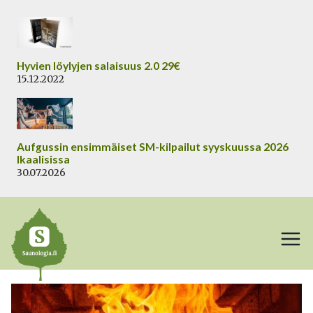
Siirry
sisältöön
Hyvien löylyjen salaisuus 2.0 29€
15.12.2022
Aufgussin ensimmäiset SM-kilpailut syyskuussa 2026
Ikaalisissa
30.07.2026