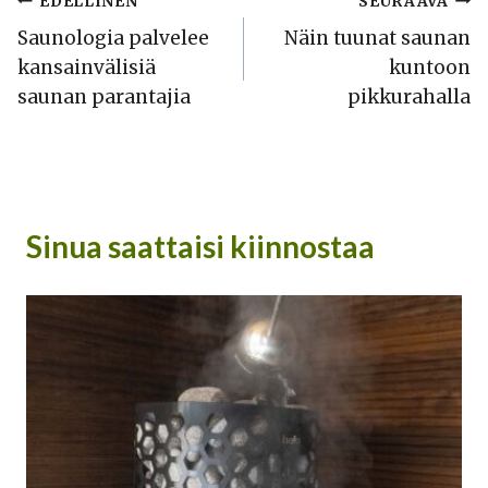
Artikkelien
EDELLINEN
SEURAAVA
Saunologia palvelee
Näin tuunat saunan
selaus
kansainvälisiä
kuntoon
saunan parantajia
pikkurahalla
Sinua saattaisi kiinnostaa