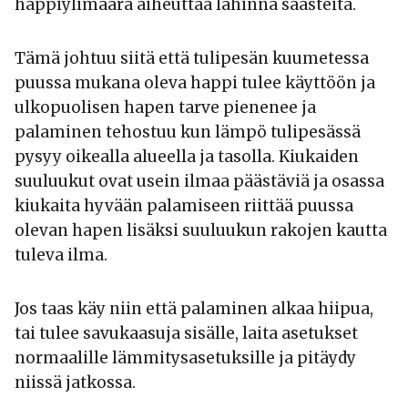
happiylimäärä aiheuttaa lähinnä saasteita.
Tämä johtuu siitä että tulipesän kuumetessa
puussa mukana oleva happi tulee käyttöön ja
ulkopuolisen hapen tarve pienenee ja
palaminen tehostuu kun lämpö tulipesässä
pysyy oikealla alueella ja tasolla. Kiukaiden
suuluukut ovat usein ilmaa päästäviä ja osassa
kiukaita hyvään palamiseen riittää puussa
olevan hapen lisäksi suuluukun rakojen kautta
tuleva ilma.
Jos taas käy niin että palaminen alkaa hiipua,
tai tulee savukaasuja sisälle, laita asetukset
normaalille lämmitysasetuksille ja pitäydy
niissä jatkossa.