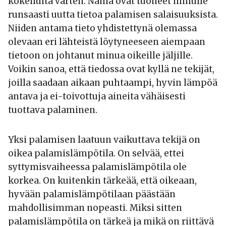
kokeiluita varten. Nämä ovat tuoneet minulle
runsaasti uutta tietoa palamisen salaisuuksista.
Niiden antama tieto yhdistettynä olemassa
olevaan eri lähteistä löytyneeseen aiempaan
tietoon on johtanut minua oikeille jäljille.
Voikin sanoa, että tiedossa ovat kyllä ne tekijät,
joilla saadaan aikaan puhtaampi, hyvin lämpöä
antava ja ei-toivottuja aineita vähäisesti
tuottava palaminen.
Yksi palamisen laatuun vaikuttava tekijä on
oikea palamislämpötila. On selvää, ettei
syttymisvaiheessa palamislämpötila ole
korkea. On kuitenkin tärkeää, että oikeaan,
hyvään palamislämpötilaan päästään
mahdollisimman nopeasti. Miksi sitten
palamislämpötila on tärkeä ja mikä on riittävä