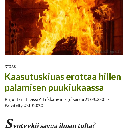
KIUAS
Kaasutuskiuas erottaa hiilen
palamisen puukiukaassa
Kirjoittanut
Lassi A Liikkanen
Julkaistu
23.09.2020
Päivitetty
25.10.2020
S
yntyykö savua ilman tulta?