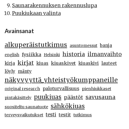
Saunarakennuksen rakennuslupa
Puukiukaan valinta
Avainsanat
alkuperäistutkimus
banja
asuntomessut
historia
ilmanvaihto
fysiikka
english
Helsinki
kirjat
kiuaskivet
kirja
kiuas
kiuaskivi
lauteet
löyly
mänty
näkyvyyttä_yhteistyökumppaneille
paloturvallisuus
original research
pienhiukkaset
puukiuas
savusauna
päästöt
pintakäsittely
sähkökiuas
suositeltu saunatuote
testi
testit
terveysvaikutukset
tutkimus