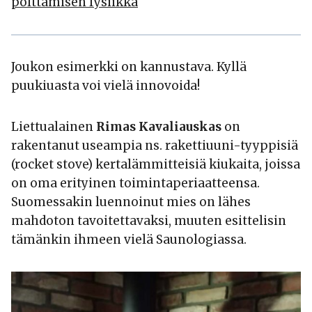
polttamisen fysiikka
Joukon esimerkki on kannustava. Kyllä
puukiuasta voi vielä innovoida!
Liettualainen
Rimas Kavaliauskas
on
rakentanut useampia ns. rakettiuuni-tyyppisiä
(rocket stove) kertalämmitteisiä kiukaita, joissa
on oma erityinen toimintaperiaatteensa.
Suomessakin luennoinut mies on lähes
mahdoton tavoitettavaksi, muuten esittelisin
tämänkin ihmeen vielä Saunologiassa.