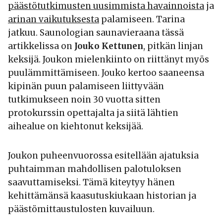
päästötutkimusten uusimmista havainnoista
ja
arinan vaikutuksesta
palamiseen. Tarina
jatkuu. Saunologian saunavieraana tässä
artikkelissa on
Jouko Kettunen
, pitkän linjan
keksijä. Joukon mielenkiinto on riittänyt myös
puulämmittämiseen. Jouko kertoo saaneensa
kipinän puun palamiseen liittyvään
tutkimukseen noin 30 vuotta sitten
protokurssin opettajalta ja siitä lähtien
aihealue on kiehtonut keksijää.
Joukon puheenvuorossa esitellään ajatuksia
puhtaimman mahdollisen palotuloksen
saavuttamiseksi. Tämä kiteytyy hänen
kehittämänsä kaasutuskiukaan historian ja
päästömittaustulosten kuvailuun.