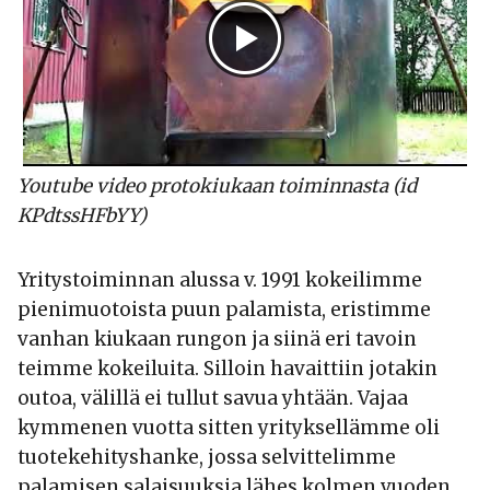
Youtube video protokiukaan toiminnasta (id
KPdtssHFbYY)
Yritystoiminnan alussa v. 1991 kokeilimme
pienimuotoista puun palamista, eristimme
vanhan kiukaan rungon ja siinä eri tavoin
teimme kokeiluita. Silloin havaittiin jotakin
outoa, välillä ei tullut savua yhtään. Vajaa
kymmenen vuotta sitten yrityksellämme oli
tuotekehityshanke, jossa selvittelimme
palamisen salaisuuksia lähes kolmen vuoden