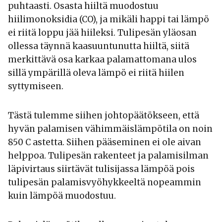
puhtaasti. Osasta hiiltä muodostuu
hiilimonoksidia (CO), ja mikäli happi tai lämpö
ei riitä loppu jää hiileksi. Tulipesän yläosan
ollessa täynnä kaasuuntunutta hiiltä, siitä
merkittävä osa karkaa palamattomana ulos
sillä ympärillä oleva lämpö ei riitä hiilen
syttymiseen.
Tästä tulemme siihen johtopäätökseen, että
hyvän palamisen vähimmäislämpötila on noin
850 C astetta. Siihen pääseminen ei ole aivan
helppoa. Tulipesän rakenteet ja palamisilman
läpivirtaus siirtävät tulisijassa lämpöä pois
tulipesän palamisvyöhykkeeltä nopeammin
kuin lämpöä muodostuu.