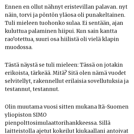
Ennen en ollut nähnyt eristevillan palavan. nyt
näin, torvi ja pöntön yläosa oli punakeltainen.
Tuli mieleen tuohonko sulaa. Ei sentään, ajan
kuluttua palaminen hiipui. Kun sain kantta
rao’otettua, suuri osa hiilistä oli vielä klapin
muodossa.
Tästä näystä se tuli mieleen: Tässä on jotakin
erikoista, tärkeää. Mitä? Sitä olen nämä vuodet
selvitellyt, rakennellut erilaisia sovellutuksia ja
testannut, testannut.
Olin muutama vuosi sitten mukana Itä-Suomen
yliopiston SIMO
pienpolttosimulaattorihankkeessa. Sillä
laitteistolla ajetut kokeilut kiukaallani antoivat