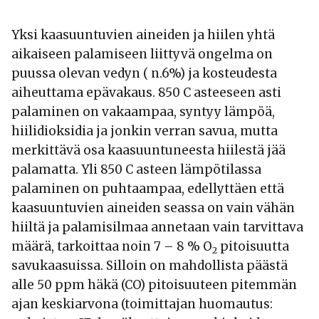
Yksi kaasuuntuvien aineiden ja hiilen yhtä
aikaiseen palamiseen liittyvä ongelma on
puussa olevan vedyn ( n.6%) ja kosteudesta
aiheuttama epävakaus. 850 C asteeseen asti
palaminen on vakaampaa, syntyy lämpöä,
hiilidioksidia ja jonkin verran savua, mutta
merkittävä osa kaasuuntuneesta hiilestä jää
palamatta. Yli 850 C asteen lämpötilassa
palaminen on puhtaampaa, edellyttäen että
kaasuuntuvien aineiden seassa on vain vähän
hiiltä ja palamisilmaa annetaan vain tarvittava
määrä, tarkoittaa noin 7 – 8 % O
pitoisuutta
2
savukaasuissa. Silloin on mahdollista päästä
alle 50 ppm häkä (CO) pitoisuuteen pitemmän
ajan keskiarvona (toimittajan huomautus: