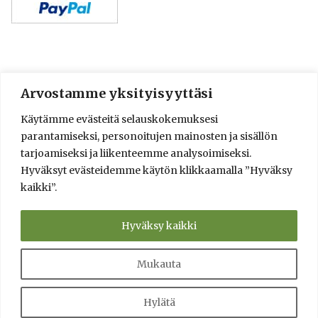
Arvostamme yksityisyyttäsi
© 2016-2025 Lassi A. Liikkanen
Käytämme evästeitä selauskokemuksesi
info@saunologia.fi
parantamiseksi, personoitujen mainosten ja sisällön
Facebook
LinkedIn
Instagram
tarjoamiseksi ja liikenteemme analysoimiseksi.
Hyväksyt evästeidemme käytön klikkaamalla ”Hyväksy
Brief in English
kaikki”.
Sauna Design and Consultation Services
Verkkokauppa
Saunaneuvonta ja saunasuunnittelu
Hyväksy kaikki
Info
Yksityisyyden suoja ja toimitusehdot
Kumppanit
Kysy!
Tietolähteet
Mukauta
Toteutus Snowi
Hylätä