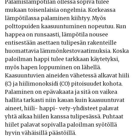
Palamislämpötilan ollessa sopiva tulee
mukaan toisenlaisia ongelmia. Korkeassa
lämpötilassa palaminen kiihtyy. Myös
polttopuiden kaasuuntuminen nopeutuu. Kun
happea on runsaasti, lämpötila nousee
entisestään asettaen tulipesän rakenteille
huomattavia lämmönkestovaatimuksia. Koska
paloilman happi tulee tarkkaan käytetyksi,
myös hapen loppuminen on lähellä.
Kaasuuntuvien aineiden vähetessä alkavat hiili
(C) ja hiilimonoksidi (CO) pitoisuudet kohota.
Palaminen on epävakaata ja sitä on vaikea
hallita tarkasti niin kauan kuin kaasuuntuvat
aineet, hiili- happi- vety-yhdisteet palavat
yhtä aikaa hiilen kanssa tulipesässä. Puhtaat
hiilet palavat sopivalla paloilman syötöllä
hyvin vähäisillä päästöillä.