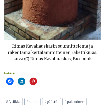
Rimas Kavaliauskasin suunnittelema ja
rakentama kertalämmitteinen rakettikiuas.
kuva (C) Rimas Kavaliuaskas, Facebook
Jaa tämä:
Avainsanat:
#
fysiikka
#
kemia
#
päästöt
#
palaminen