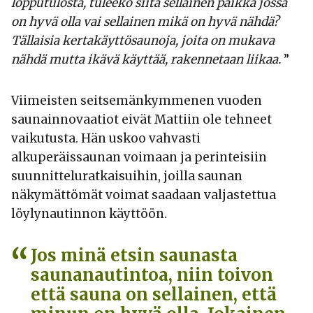
lopputulosta, tuleeko siitä sellainen paikka jossa
on hyvä olla vai sellainen mikä on hyvä nähdä?
Tällaisia kertakäyttösaunoja, joita on mukava
nähdä mutta ikävä käyttää, rakennetaan liikaa.
”
Viimeisten seitsemänkymmenen vuoden
saunainnovaatiot eivät Mattiin ole tehneet
vaikutusta. Hän uskoo vahvasti
alkuperäissaunan voimaan ja perinteisiin
suunnitteluratkaisuihin, joilla saunan
näkymättömät voimat saadaan valjastettua
löylynautinnon käyttöön.
Jos minä etsin saunasta
saunanautintoa, niin toivon
että sauna on sellainen, että