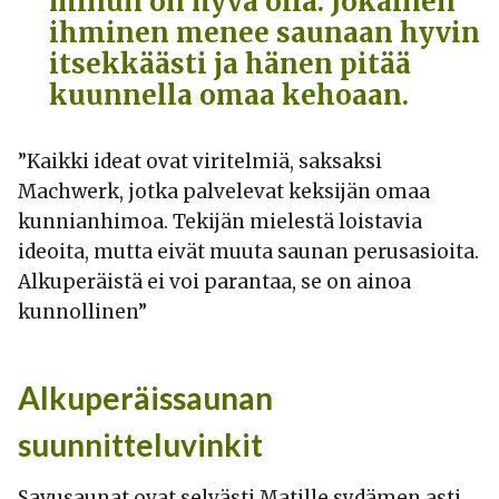
minun on hyvä olla. Jokainen
ihminen menee saunaan hyvin
itsekkäästi ja hänen pitää
kuunnella omaa kehoaan.
”Kaikki ideat ovat viritelmiä, saksaksi
Machwerk, jotka palvelevat keksijän omaa
kunnianhimoa. Tekijän mielestä loistavia
ideoita, mutta eivät muuta saunan perusasioita.
Alkuperäistä ei voi parantaa, se on ainoa
kunnollinen”
Alkuperäissaunan
suunnitteluvinkit
Savusaunat ovat selvästi Matille sydämen asti.