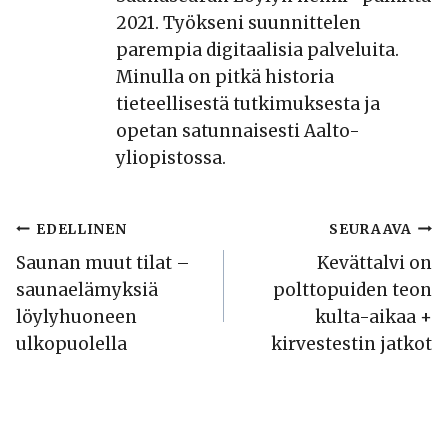
2021. Työkseni suunnittelen
parempia digitaalisia palveluita.
Minulla on pitkä historia
tieteellisestä tutkimuksesta ja
opetan satunnaisesti Aalto-
yliopistossa.
Artikkelien
EDELLINEN
SEURAAVA
Saunan muut tilat –
Kevättalvi on
selaus
saunaelämyksiä
polttopuiden teon
löylyhuoneen
kulta-aikaa +
ulkopuolella
kirvestestin jatkot