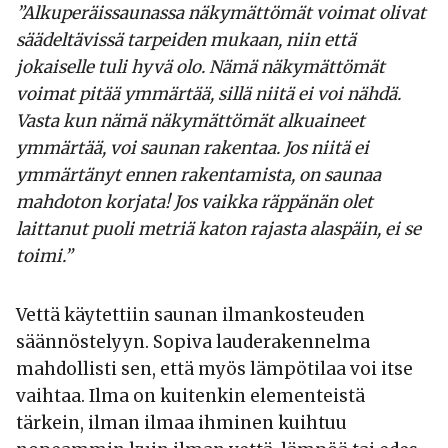
”Alkuperäissaunassa näkymättömät voimat olivat
säädeltävissä tarpeiden mukaan, niin että
jokaiselle tuli hyvä olo. Nämä näkymättömät
voimat pitää ymmärtää, sillä niitä ei voi nähdä.
Vasta kun nämä näkymättömät alkuaineet
ymmärtää, voi saunan rakentaa. Jos niitä ei
ymmärtänyt ennen rakentamista, on saunaa
mahdoton korjata! Jos vaikka räppänän olet
laittanut puoli metriä katon rajasta alaspäin, ei se
toimi.”
Vettä käytettiin saunan ilmankosteuden
säännöstelyyn. Sopiva lauderakennelma
mahdollisti sen, että myös lämpötilaa voi itse
vaihtaa. Ilma on kuitenkin elementeistä
tärkein, ilman ilmaa ihminen kuihtuu