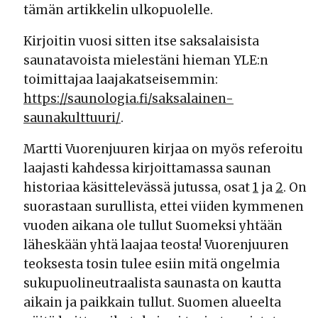
tämän artikkelin ulkopuolelle.
Kirjoitin vuosi sitten itse saksalaisista
saunatavoista mielestäni hieman YLE:n
toimittajaa laajakatseisemmin:
https://saunologia.fi/saksalainen-
saunakulttuuri/
.
Martti Vuorenjuuren kirjaa on myös referoitu
laajasti kahdessa kirjoittamassa saunan
historiaa käsittelevässä jutussa, osat
1
ja
2
. On
suorastaan surullista, ettei viiden kymmenen
vuoden aikana ole tullut Suomeksi yhtään
läheskään yhtä laajaa teosta! Vuorenjuuren
teoksesta tosin tulee esiin mitä ongelmia
sukupuolineutraalista saunasta on kautta
aikain ja paikkain tullut. Suomen alueelta