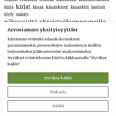
kirjat
kiuaskivet
kirja
kiuas
kiuaskivi
lauteet
löyly
mänty
näkyvyyttä_yhteistyökumppaneille
Arvostamme yksityisyyttäsi
paloturvallisuus
original research
pienhiukkaset
puukiuas
savusauna
päästöt
pintakäsittely
Käytämme evästeitä selauskokemuksesi
sähkökiuas
parantamiseksi, personoitujen mainosten ja sisällön
suositeltu saunatuote
tarjoamiseksi ja liikenteemme analysoimiseksi.
testi
testit
terveysvaikutukset
tutkimus
Hyväksyt evästeidemme käytön klikkaamalla ”Hyväksy
kaikki”.
Turvalliset maksutavat - safe ways to pay
Hyväksy kaikki
Mukauta
Hylätä