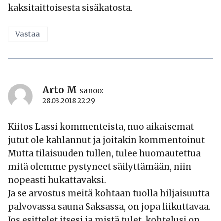
kaksitaittoisesta sisäkatosta.
Vastaa
Arto M
sanoo:
28.03.2018 22:29
Kiitos Lassi kommenteista, nuo aikaisemat
jutut ole kahlannut ja joitakin kommentoinut
Mutta tilaisuuden tullen, tulee huomautettua
mitä olemme pystyneet säilyttämään, niin
nopeasti hukattavaksi.
Ja se arvostus meitä kohtaan tuolla hiljaisuutta
palvovassa sauna Saksassa, on jopa liikuttavaa.
Jos esittelet itsesi ja mistä tulet, kohtelusi on