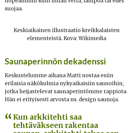
nopeammin kuin ilman vettä, lämpöä tai edes
suojaa.
Keskiaikainen illustraatio kreikkalaisten
elementeistä. Kuva: Wikimedia
Saunaperinnön dekadenssi
Keskustelumme aikana Matti nostaa esiin
erilaisia näkökulmia nykyaikaisiin saunoihin,
jotka heijastelevat saunaperintömme rappiota.
Hän ei erityisesti arvosta ns. design saunoja.
Kun arkkitehti saa
tehtäväkseen rakentaa