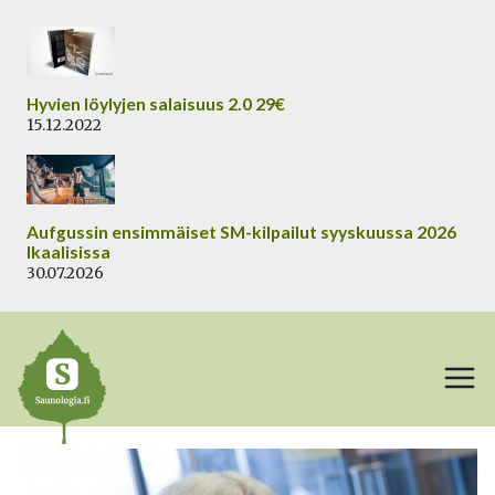
Siirry
sisältöön
Hyvien löylyjen salaisuus 2.0 29€
15.12.2022
Aufgussin ensimmäiset SM-kilpailut syyskuussa 2026
Ikaalisissa
30.07.2026