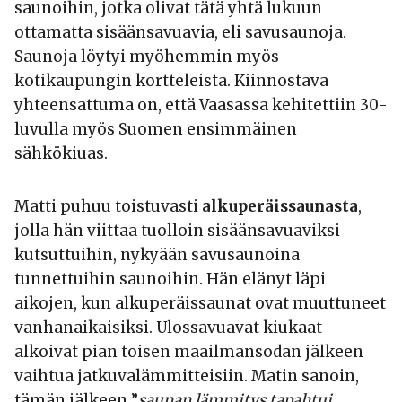
saunoihin, jotka olivat tätä yhtä lukuun
ottamatta sisäänsavuavia, eli savusaunoja.
Saunoja löytyi myöhemmin myös
kotikaupungin kortteleista. Kiinnostava
yhteensattuma on, että Vaasassa kehitettiin 30-
luvulla myös Suomen ensimmäinen
sähkökiuas.
Matti puhuu toistuvasti
alkuperäissaunasta
,
jolla hän viittaa tuolloin sisäänsavuaviksi
kutsuttuihin, nykyään savusaunoina
tunnettuihin saunoihin. Hän elänyt läpi
aikojen, kun alkuperäissaunat ovat muuttuneet
vanhanaikaisiksi. Ulossavuavat kiukaat
alkoivat pian toisen maailmansodan jälkeen
vaihtua jatkuvalämmitteisiin. Matin sanoin,
tämän jälkeen ”
saunan lämmitys tapahtui