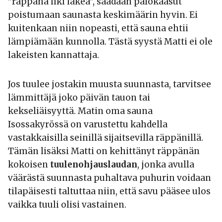
”räppänä liki lakea”, saadaan palokaasut
poistumaan saunasta keskimäärin hyvin. Ei
kuitenkaan niin nopeasti, että sauna ehtii
lämpiämään kunnolla. Tästä syystä Matti ei ole
lakeisten kannattaja.
Jos tuulee jostakin muusta suunnasta, tarvitsee
lämmittäjä joko päivän tauon tai
kekseliäisyyttä. Matin oma sauna
Isossakyrössä on varustettu kahdella
vastakkaisilla seinillä sijaitsevilla räppänillä.
Tämän lisäksi Matti on kehittänyt räppänän
kokoisen
tuulenohjauslaudan
, jonka avulla
väärästä suunnasta puhaltava puhurin voidaan
tilapäisesti taltuttaa niin, että savu pääsee ulos
vaikka tuuli olisi vastainen.