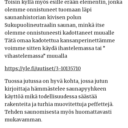
Toisin kyllä myös esille erään elementin, jonka
olemme onnistuneet tuomaan läpi
saunanhistorian kivisen polun
Sukupuolineutraalin saunan, minkä itse
olemme onnistuneesti kadottaneet muualle
Tätä omaa kadotettua kansanperinettämme
voimme sitten käydä ihastelemassa tai ”
vihastelemassa” muualla
https://yle.fi/uutiset/3-10135710
Tuossa jutussa on hyvä kohta, jossa jutun
kirjoittaja hämmästelee saunapyyhkeen
käyttöä mikä todellisuudessa säästää
rakenteita ja turhia muovitettuja peffettejä.
Tehden saunomisesta myös huomattavasti
mukavamman.