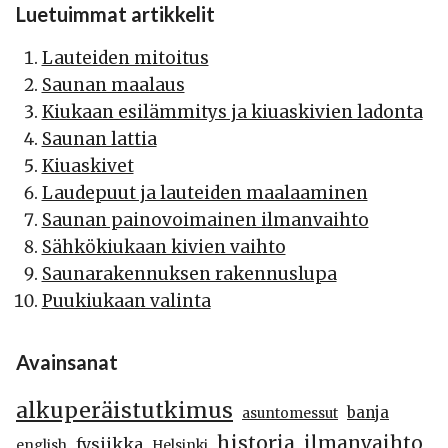
Luetuimmat artikkelit
Lauteiden mitoitus
Saunan maalaus
Kiukaan esilämmitys ja kiuaskivien ladonta
Saunan lattia
Kiuaskivet
Laudepuut ja lauteiden maalaaminen
Saunan painovoimainen ilmanvaihto
Sähkökiukaan kivien vaihto
Saunarakennuksen rakennuslupa
Puukiukaan valinta
Avainsanat
alkuperäistutkimus
banja
asuntomessut
historia
ilmanvaihto
fysiikka
english
Helsinki