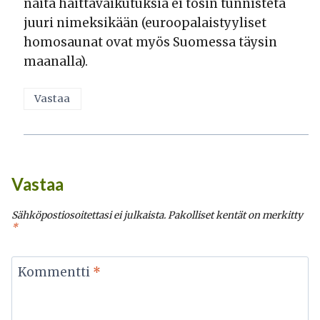
näitä haittavaikutuksia ei tosin tunnisteta
juuri nimeksikään (euroopalaistyyliset
homosaunat ovat myös Suomessa täysin
maanalla).
Vastaa
Vastaa
Sähköpostiosoitettasi ei julkaista.
Pakolliset kentät on merkitty
*
Kommentti
*