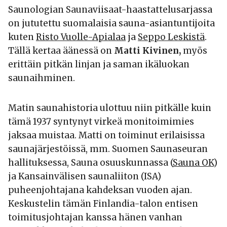
Saunologian Saunaviisaat-haastattelusarjassa
on jututettu suomalaisia sauna-asiantuntijoita
kuten
Risto Vuolle-Apialaa
ja
Seppo Leskistä
.
Tällä kertaa äänessä on
Matti Kivinen,
myös
erittäin pitkän linjan ja saman ikäluokan
saunaihminen.
Matin saunahistoria ulottuu niin pitkälle kuin
tämä 1937 syntynyt virkeä monitoimimies
jaksaa muistaa. Matti on toiminut erilaisissa
saunajärjestöissä, mm. Suomen Saunaseuran
hallituksessa, Sauna osuuskunnassa (
Sauna OK
)
ja Kansainvälisen saunaliiton (ISA)
puheenjohtajana kahdeksan vuoden ajan.
Keskustelin tämän Finlandia-talon entisen
toimitusjohtajan kanssa hänen vanhan