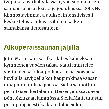
työpaikkansa kahvilassa hyvän suomalaisen
saunan salaisuuksista jo joulukuussa 2016. Nyt
kiinnostavimmat ajatukset intensiivisesti
keskustelusta tulevat vihdoin kaiken
saunakansa tietoisuuteen!
Alkuperäissaunan jäljillä
Juttu Matin kanssa alkaa lähes kahdeksan
kymmenen vuoden takaa. Matti muistelee
viettäneensä pikkupoikana kesiä isoisänsä
huvilalla Savijoella kotikaupunkinsa Vaasan
ilmapommituksia paossa. Siellä saunottiin
perinteisen kertalämmitteisen, ulossavuavan
pönttökiukaan lämmössä. Siellä Matti tutustui
perinpohjaisesti kaikkiin lähiseudun