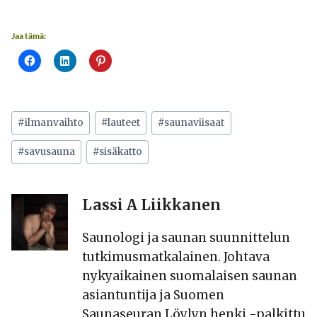
Jaa tämä:
Avainsanat:
#
ilmanvaihto
#
lauteet
#
saunaviisaat
#
savusauna
#
sisäkatto
Lassi A Liikkanen
Saunologi ja saunan suunnittelun
tutkimusmatkalainen. Johtava
nykyaikainen suomalaisen saunan
asiantuntija ja Suomen
Saunaseuran Löylyn henki -palkittu