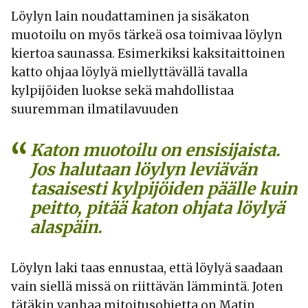
Löylyn lain noudattaminen ja sisäkaton
muotoilu on myös tärkeä osa toimivaa löylyn
kiertoa saunassa. Esimerkiksi kaksitaittoinen
katto ohjaa löylyä miellyttävällä tavalla
kylpijöiden luokse sekä mahdollistaa
suuremman ilmatilavuuden
Katon muotoilu on ensisijaista.
Jos halutaan löylyn leviävän
tasaisesti kylpijöiden päälle kuin
peitto, pitää katon ohjata löylyä
alaspäin.
Löylyn laki taas ennustaa, että löylyä saadaan
vain siellä missä on riittävän lämmintä. Joten
tätäkin vanhaa mitoitusohjetta on Matin