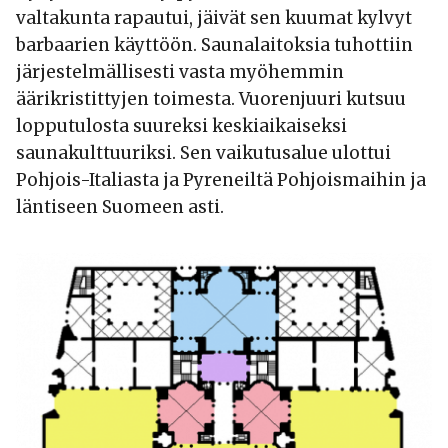
valtakunta rapautui, jäivät sen kuumat kylvyt
barbaarien käyttöön. Saunalaitoksia tuhottiin
järjestelmällisesti vasta myöhemmin
äärikristittyjen toimesta. Vuorenjuuri kutsuu
lopputulosta suureksi keskiaikaiseksi
saunakulttuuriksi. Sen vaikutusalue ulottui
Pohjois-Italiasta ja Pyreneiltä Pohjoismaihin ja
läntiseen Suomeen asti.