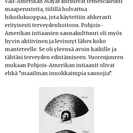
Väli-Amerikan Mayat kutsuivat temescaleiksi
maaperusteita, tiilillä holvattua
hikoilukuoppaa, jota käytettiin ahkerasti
erityisesti terveydenhoitoon. Pohjois-
Amerikan intiaanien saunakulttuuri oli myös
hyvin aktiivinen ja levinnyt lähes koko
mantereelle. Se oli yleensä avoin kaikille ja
tähtäsi terveyden edistämiseen. Vuorenjuuren
mukaan Pohjois-Amerikan intiaanit olivat
ehkä ”maailman innokkaimpia saunojia”.