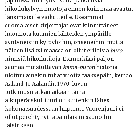
Japanissa
oli myös useita paikallisia
hikoilukylvyn muotoja ennen kuin maa avautui
länsimaisille vaikutteille. Useammat
suomalaiset kirjoittajat ovat kiinnittäneet
huomiota kuumien lähteiden ympärille
syntyneisiin kylpylöihin, onseneihin, mutta
näiden lisäksi maassa on ollut erilaisia
buro
-
nimisiä hikoilutiloja. Esimerkiksi paljon
saunaa muistuttavan
kama-buron
historia
ulottuu ainakin tuhat vuotta taaksepäin, kertoo
Aaland. Jo Aalandin 1970-luvun
tutkimusmatkan aikaan tämä
alkuperäiskulttuuri oli kuitenkin lähes
kokonaisuudessaan hiipunut. Vuorenjuuri ei
ollut perehtynyt japanilaisiin saunoihin
laisinkaan.