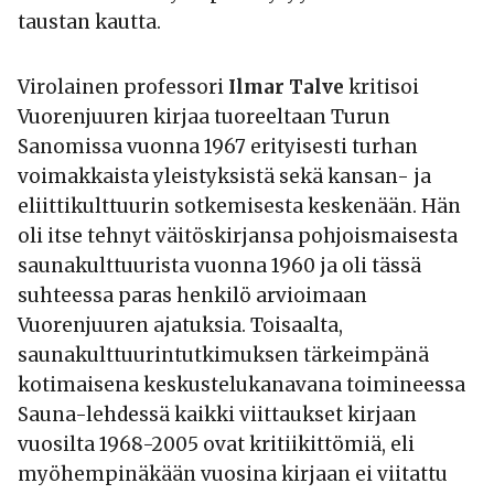
taustan kautta.
Virolainen professori
Ilmar Talve
kritisoi
Vuorenjuuren kirjaa tuoreeltaan Turun
Sanomissa vuonna 1967 erityisesti turhan
voimakkaista yleistyksistä sekä kansan- ja
eliittikulttuurin sotkemisesta keskenään. Hän
oli itse tehnyt väitöskirjansa pohjoismaisesta
saunakulttuurista vuonna 1960 ja oli tässä
suhteessa paras henkilö arvioimaan
Vuorenjuuren ajatuksia. Toisaalta,
saunakulttuurintutkimuksen tärkeimpänä
kotimaisena keskustelukanavana toimineessa
Sauna-lehdessä kaikki viittaukset kirjaan
vuosilta 1968-2005 ovat kritiikittömiä, eli
myöhempinäkään vuosina kirjaan ei viitattu