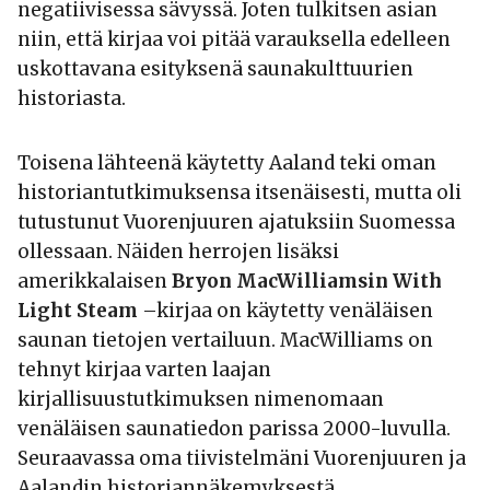
negatiivisessa sävyssä. Joten tulkitsen asian
niin, että kirjaa voi pitää varauksella edelleen
uskottavana esityksenä saunakulttuurien
historiasta.
Toisena lähteenä käytetty Aaland teki oman
historiantutkimuksensa itsenäisesti, mutta oli
tutustunut Vuorenjuuren ajatuksiin Suomessa
ollessaan. Näiden herrojen lisäksi
amerikkalaisen
Bryon MacWilliamsin With
Light Steam
–kirjaa on käytetty venäläisen
saunan tietojen vertailuun. MacWilliams on
tehnyt kirjaa varten laajan
kirjallisuustutkimuksen nimenomaan
venäläisen saunatiedon parissa 2000-luvulla.
Seuraavassa oma tiivistelmäni Vuorenjuuren ja
Aalandin historiannäkemyksestä.