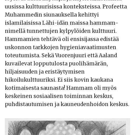
uusissa kulttuurisissa konteksteissa. Profeetta
Muhammedin siunauksella kehittyi
islamilaisissa Lähi-idän maissa hammam-
nimellä tunnettujen kylpylöiden kulttuuri.
Hammamien tehtävä oli ensisijassa edistää
uskonnon tarkkojen hygieniavaatimusten
toteutumista. Sekä Vuorenjuuri että Aaland
kuvailevat lopputulosta puolihämärän,
hiljaisuuden ja eristäytymisen
hikoilukulttuuriksi. Ei siis kovin kaukana
kotimaisesta saunasta! Hammam oli myös
keskeinen sosiaalisen toiminnan keskus,
puhdistautumisen ja kauneudenhoidon keskus.