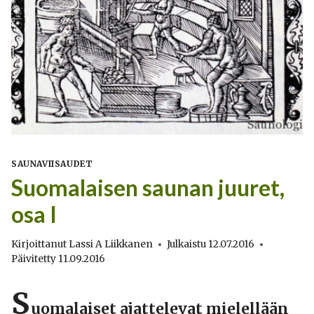
SAUNAVIISAUDET
Suomalaisen saunan juuret,
osa I
Kirjoittanut
Lassi A Liikkanen
Julkaistu
12.07.2016
Päivitetty
11.09.2016
S
uomalaiset ajattelevat mielellään