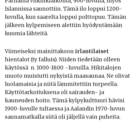
Parhaina viikinkiaikoina, 900-luvulla, myös
Islannissa saunottiin. Tämä ilo loppui 1200-
luvulla, kun saarelta loppui polttopuu. Tämän
jälkeen kylpemiseen alettiin hyödyntämään
kuumia lähteitä.
Viimeiseksi mainittakoon
irlantilaiset
hientalot (ty falluis). Niiden tiedetään olleen
käytössä n. 1000-1800 –luvuilla. Hikitalojen
muoto muistutti nykyistä maasaunaa. Ne olivat
luolamaisia ja niitä lämmitettiin turpeella.
Käyttötarkoituksena oli sairauden- ja
kauneuden hoito. Tämä kylpykulttuuri hävisi
1900-luvulle tultaessa ja Aalandin 1970-luvun
saunamatkalla siitä oli jäljellä vain puheita.