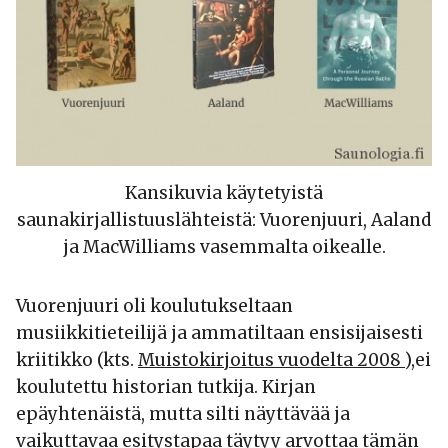
Kansikuvia käytetyistä
saunakirjallistuuslähteistä: Vuorenjuuri, Aaland
ja MacWilliams vasemmalta oikealle.
Vuorenjuuri oli koulutukseltaan
musiikkitieteilijä ja ammatiltaan ensisijaisesti
kriitikko (kts.
Muistokirjoitus vuodelta 2008
),ei
koulutettu historian tutkija. Kirjan
epäyhtenäistä, mutta silti näyttävää ja
vaikuttavaa esitystapaa täytyy arvottaa tämän