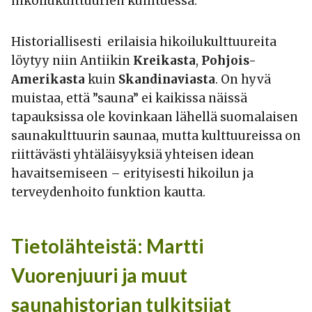
hikoilukulttuurien kuihtuessa.
Historiallisesti erilaisia hikoilukulttuureita
löytyy niin Antiikin
Kreikasta
,
Pohjois-
Amerikasta
kuin
Skandinaviasta
. On hyvä
muistaa, että ”sauna” ei kaikissa näissä
tapauksissa ole kovinkaan lähellä suomalaisen
saunakulttuurin saunaa, mutta kulttuureissa on
riittävästi yhtäläisyyksiä yhteisen idean
havaitsemiseen – erityisesti hikoilun ja
terveydenhoito funktion kautta.
Tietolähteistä: Martti
Vuorenjuuri ja muut
saunahistorian tulkitsijat