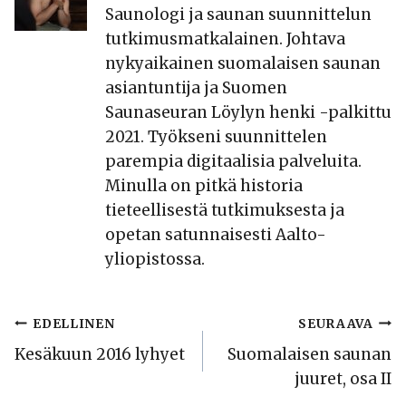
Saunologi ja saunan suunnittelun
tutkimusmatkalainen. Johtava
nykyaikainen suomalaisen saunan
asiantuntija ja Suomen
Saunaseuran Löylyn henki -palkittu
2021. Työkseni suunnittelen
parempia digitaalisia palveluita.
Minulla on pitkä historia
tieteellisestä tutkimuksesta ja
opetan satunnaisesti Aalto-
yliopistossa.
Artikkelien
EDELLINEN
SEURAAVA
Kesäkuun 2016 lyhyet
Suomalaisen saunan
selaus
juuret, osa II