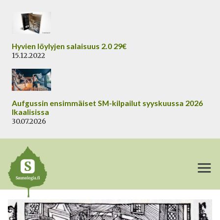
Siirry
sisältöön
Hyvien löylyjen salaisuus 2.0 29€
15.12.2022
Aufgussin ensimmäiset SM-kilpailut syyskuussa 2026
Ikaalisissa
30.07.2026