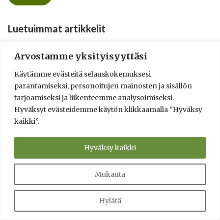
Luetuimmat artikkelit
Lauteiden mitoitus
Arvostamme yksityisyyttäsi
Saunan maalaus
Käytämme evästeitä selauskokemuksesi
Kiukaan esilämmitys ja kiuaskivien ladonta
parantamiseksi, personoitujen mainosten ja sisällön
Saunan lattia
tarjoamiseksi ja liikenteemme analysoimiseksi.
Kiuaskivet
Hyväksyt evästeidemme käytön klikkaamalla ”Hyväksy
Laudepuut ja lauteiden maalaaminen
kaikki”.
Saunan painovoimainen ilmanvaihto
Sähkökiukaan kivien vaihto
Hyväksy kaikki
Saunarakennuksen rakennuslupa
Puukiukaan valinta
Mukauta
Avainsanat
Hylätä