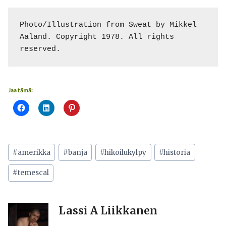
Photo/Illustration from Sweat by Mikkel 
Aaland. Copyright 1978. All rights 
reserved.
Jaa tämä:
Avainsanat:
#
amerikka
#
banja
#
hikoilukylpy
#
historia
#
temescal
Lassi A Liikkanen