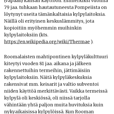
(vapaan) kansan käyttöön. Esimerkiksi vuonna
79 jaa. tuhkaan hautautuneesta Pompeiista on
löytynyt useita tämänkaltaisia kylpylaitoksia.
Näillä oli erityinen keskuslämmitys, jota
kopioitiin myöhemmin muihinkin
kylpylaitoksiin (kts.
https://en.wikipedia.org/wiki/Thermae
).
Roomalaisten mahtipontinen kylpyläkulttuuri
kiteytyi vuoden 81 jaa. aikana ja jälkeen
rakennettuihin termeihin, jättimäisiin
kylpylaitoksiin. Näitä kylpyläkeskuksia
rakensivat mm. keisarit ja valtio subventoi
niiden käyttöä merkittävästi. Vaikka termeissä
kylpylä oli keskiössä, oli niissä tarjolla
vähintään yhtä paljon muita huvituksia kuin
nykyaikaisissa kylpylöissä. Kun Rooman