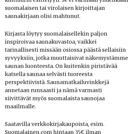
kulttuurin esittelyyn. Se ei varmaan yhdenkään
suomalaisen tai virolaisen kirjoittajan
saunakirjaan olisi mahtunut.
Kirjasta löytyy suomalaisellekin paljon
inspiroivaa saunakuvastoa, vaikkei
tarinallisesti missään osiossa päästä sellaisiin
syvyyksiin, jotka muuttaisivat näkemystämme
saunan luonteesta. On kuitenkin piristävää
katsella saunaa selvästi tuoreesta
perspektiivistä. Saunamatkailuvinkkejä
annetaan runsaasti ja nämä varmasti
siivittävät myös suomalaista saunojaa
maailmalle.
Saatavilla verkkokirjakaupoista, esim.
Suomalainen.com hintaan 35€
ilman