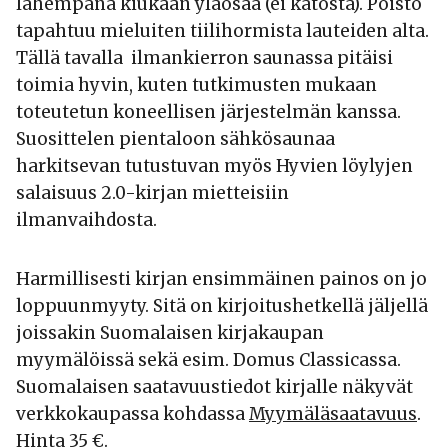
lähempänä kiukaan yläosaa (ei katosta). Poisto
tapahtuu mieluiten tiilihormista lauteiden alta.
Tällä tavalla ilmankierron saunassa pitäisi
toimia hyvin, kuten tutkimusten mukaan
toteutetun koneellisen järjestelmän kanssa.
Suosittelen pientaloon sähkösaunaa
harkitsevan tutustuvan myös Hyvien löylyjen
salaisuus 2.0-kirjan mietteisiin
ilmanvaihdosta.
Harmillisesti kirjan ensimmäinen painos on jo
loppuunmyyty. Sitä on kirjoitushetkellä jäljellä
joissakin Suomalaisen kirjakaupan
myymälöissä sekä esim. Domus Classicassa.
Suomalaisen saatavuustiedot kirjalle näkyvät
verkkokaupassa kohdassa
Myymäläsaatavuus
.
Hinta 35 €.