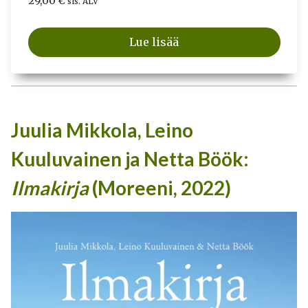
29,00
€
sis. ALV
Lue lisää
Juulia Mikkola, Leino
Kuuluvainen ja Netta Böök:
Ilmakirja
(Moreeni, 2022)