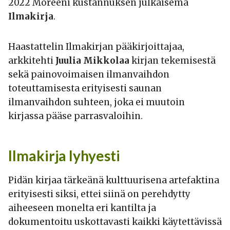
2022 Moreeni kustannuksen julkaisema
Ilmakirja
.
Haastattelin Ilmakirjan pääkirjoittajaa,
arkkitehti
Juulia Mikkolaa
kirjan tekemisestä
sekä painovoimaisen ilmanvaihdon
toteuttamisesta erityisesti saunan
ilmanvaihdon suhteen, joka ei muutoin
kirjassa pääse parrasvaloihin.
Ilmakirja lyhyesti
Pidän kirjaa tärkeänä kulttuurisena artefaktina
erityisesti siksi, ettei siinä on perehdytty
aiheeseen monelta eri kantilta ja
dokumentoitu uskottavasti kaikki käytettävissä