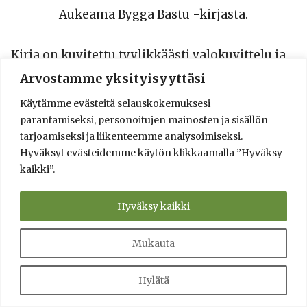
Aukeama Bygga Bastu -kirjasta.
Kirja on kuvitettu tyylikkäästi valokuvittelu ja
sopii ruotsia taitavan saunan rakentajan
Arvostamme yksityisyyttäsi
kirjahyllyyn kivasti. Reilun sadan sivun kuvaus
Käytämme evästeitä selauskokemuksesi
pihasaunaprojektista ohjeistaa tärkeimmät
parantamiseksi, personoitujen mainosten ja sisällön
työvaiheet ja vielä vähän lisää. Kirjassa
tarjoamiseksi ja liikenteemme analysoimiseksi.
kerrotaan mm. puun polttokäsittelystä,
Hyväksyt evästeidemme käytön klikkaamalla ”Hyväksy
keittomaalista sekä perinneikkunoiden
kaikki”.
kunnostuksesta.
Hyväksy kaikki
Kirjasta saa runsaasti inspiraatiota
ensimmäisen saunaprojektin
Mukauta
käynnistämiseen! Saatavilla uutena
verkkokirjakaupoista, esimerkiksi
Hylätä
Suomalainen.com hinta 36€
plus postikulut.