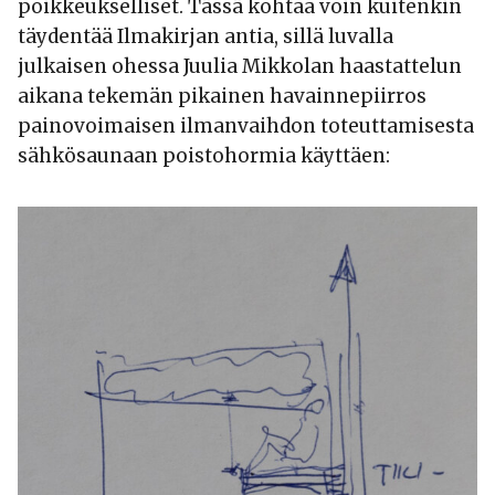
poikkeukselliset. Tässä kohtaa voin kuitenkin
täydentää Ilmakirjan antia, sillä luvalla
julkaisen ohessa Juulia Mikkolan haastattelun
aikana tekemän pikainen havainnepiirros
painovoimaisen ilmanvaihdon toteuttamisesta
sähkösaunaan poistohormia käyttäen: