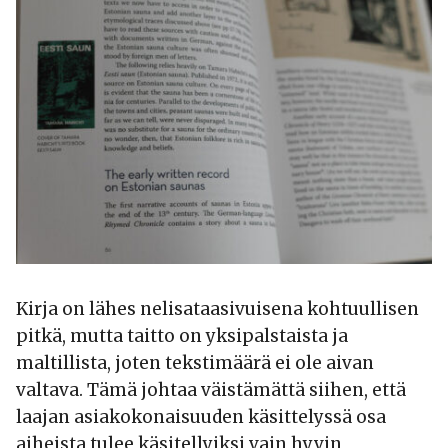
Kirja on lähes nelisataasivuisena kohtuullisen
pitkä, mutta taitto on yksipalstaista ja
maltillista, joten tekstimäärä ei ole aivan
valtava. Tämä johtaa väistämättä siihen, että
laajan asiakokonaisuuden käsittelyssä osa
aiheista tulee käsitellyiksi vain hyvin