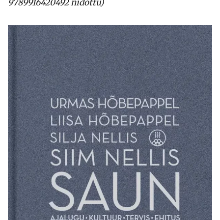
9789916420492 nidottu)