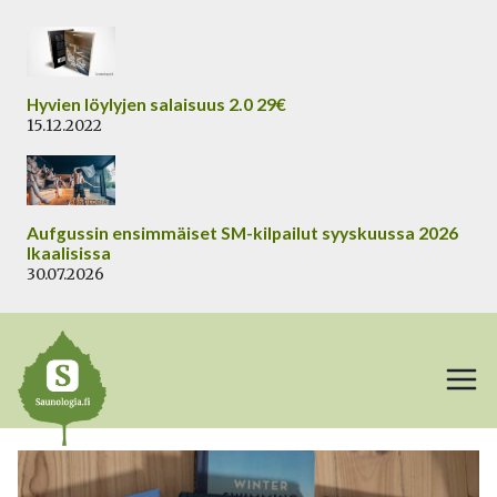
Siirry
sisältöön
Hyvien löylyjen salaisuus 2.0 29€
15.12.2022
Aufgussin ensimmäiset SM-kilpailut syyskuussa 2026
Ikaalisissa
30.07.2026