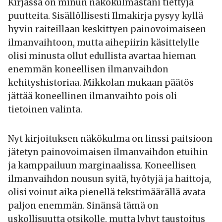
Kirjassa on minun näkökulmastani tiettyjä
puutteita. Sisällöllisesti Ilmakirja pysyy kyllä
hyvin raiteillaan keskittyen painovoimaiseen
ilmanvaihtoon, mutta aihepiirin käsittelylle
olisi minusta ollut edullista avartaa hieman
enemmän koneellisen ilmanvaihdon
kehityshistoriaa. Mikkolan mukaan päätös
jättää koneellinen ilmanvaihto pois oli
tietoinen valinta.
Nyt kirjoituksen näkökulma on linssi paitsioon
jätetyn painovoimaisen ilmanvaihdon etuihin
ja kamppailuun marginaalissa. Koneellisen
ilmanvaihdon nousun syitä, hyötyjä ja haittoja,
olisi voinut aika pienellä tekstimäärällä avata
paljon enemmän. Sinänsä tämä on
uskollisuutta otsikolle, mutta lyhyt taustoitus