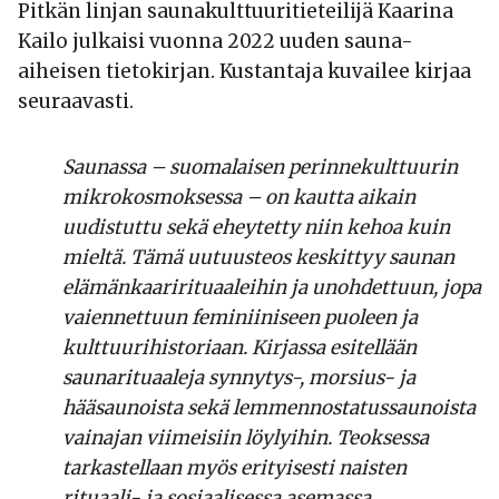
Pitkän linjan saunakulttuuritieteilijä Kaarina
Kailo julkaisi vuonna 2022 uuden sauna-
aiheisen tietokirjan. Kustantaja kuvailee kirjaa
seuraavasti.
Saunassa – suomalaisen perinnekulttuurin
mikrokosmoksessa – on kautta aikain
uudistuttu sekä eheytetty niin kehoa kuin
mieltä. Tämä uutuusteos keskittyy saunan
elämänkaarirituaaleihin ja unohdettuun, jopa
vaiennettuun feminiiniseen puoleen ja
kulttuurihistoriaan. Kirjassa esitellään
saunarituaaleja synnytys-, morsius- ja
hääsaunoista sekä lemmennostatussaunoista
vainajan viimeisiin löylyihin. Teoksessa
tarkastellaan myös erityisesti naisten
rituaali- ja sosiaalisessa asemassa