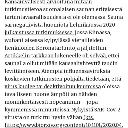
Kansainvälisesti arvioituna mitään
tutkimustietoa suomalaisen saunan erityisestä
tartuntavaarallisuudesta ei ole olemassa. Sauna
sai negatiivista huomiota
helmikuussa 2020
julkaistussa tutkimuksessa
, jossa Kiinassa,
wuhanilaisessa kylpylässä vierailleiden
henkilöiden Koronatartuntoja jäljitettiin.
Artikkelin tarkkaan lukeneelle oli selvää, ettei
saunalla ollut mitään kausaaliyhteyttä taudin
levittämiseen. Aiempia influenssaviruksia
koskevien tutkimusten pohjalta tiedetään, että
virus kuolee tai deaktivoituu kuumissa
oloissa
tavalliseen huonelämpötilan nähden
moninkertaisesti nopeammin – jopa
kymmenissä minuuteissa. Nykyistä SAR-CoV-2-
virusta on tutkittu hyvin vähän
(kts.
https://www.biorxiv.org/content/10.1101/2020.04.