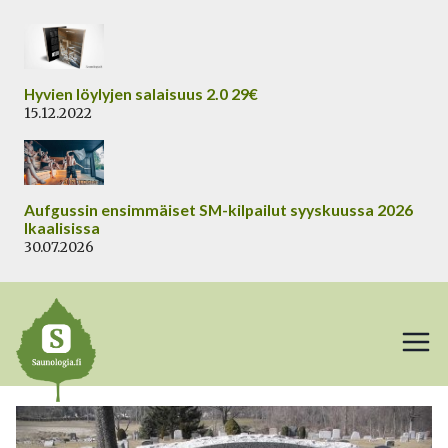
Siirry
sisältöön
Hyvien löylyjen salaisuus 2.0 29€
15.12.2022
Aufgussin ensimmäiset SM-kilpailut syyskuussa 2026
Ikaalisissa
30.07.2026