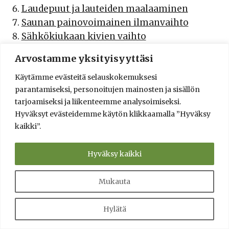
Laudepuut ja lauteiden maalaaminen
Saunan painovoimainen ilmanvaihto
Sähkökiukaan kivien vaihto
Saunarakennuksen rakennuslupa
Arvostamme yksityisyyttäsi
Puukiukaan valinta
Käytämme evästeitä selauskokemuksesi
parantamiseksi, personoitujen mainosten ja sisällön
Avainsanat
tarjoamiseksi ja liikenteemme analysoimiseksi.
Hyväksyt evästeidemme käytön klikkaamalla ”Hyväksy
alkuperäistutkimus
banja
asuntomessut
kaikki”.
historia
ilmanvaihto
fysiikka
english
Helsinki
kirjat
kiuaskivet
kirja
kiuas
kiuaskivi
lauteet
Hyväksy kaikki
löyly
mänty
näkyvyyttä_yhteistyökumppaneille
Mukauta
paloturvallisuus
original research
pienhiukkaset
Hylätä
puukiuas
savusauna
päästöt
pintakäsittely
sähkökiuas