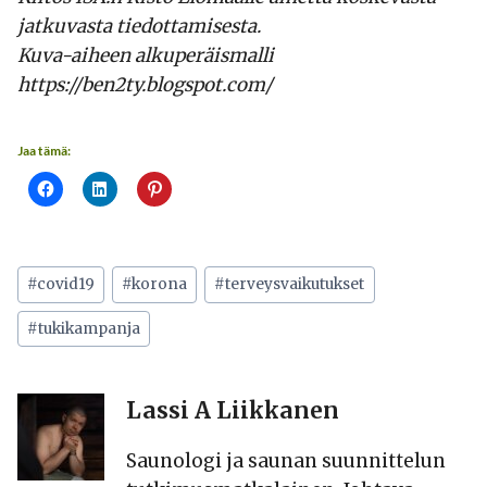
jatkuvasta tiedottamisesta.
Kuva-aiheen alkuperäismalli
https://ben2ty.blogspot.com/
Jaa tämä:
Avainsanat:
#
covid19
#
korona
#
terveysvaikutukset
#
tukikampanja
Lassi A Liikkanen
Saunologi ja saunan suunnittelun