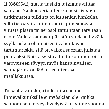
11.036855v1)
, mutta uusikin tutkimus viittaa
samaan. Näiden periaatteessa positiivisten
tutkimusten tulkinta on kuitenkin hankalaa,
sillä tietoa siitä miten suuria pitoisuuksia
virusta pisara tai aerosolitartuntaan tarvitaan
ei ole. Vaikka saunaympäristön voidaan hyvällä
syyllä uskoa olennaisesti vähentävän
tartuntariskiä, sitä on vaikea suoraan julistaa
puhtaaksi. Näistä syistä aihetta kommentoitiin
varovaiseen sävyyn myös kansainvälisen
saunajärjestön
ISA:n tiedotteessa
maaliskuussa
.
Toisaalta vankkoja todisteita saunan
ihmevaikutuksille ei myöskään ole. Vaikka
saunomisen terveyshyödyistä on viime vuonna