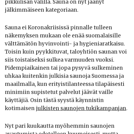
pikkulisän välillä. Sauna on nyt jäänyt
jälkimmäiseen kategoriaan.
Sauna ei Koronakriisissä pinnalle tulleen
näkemyksen mukaan ole enää suomalaisille
välttämätön hyvinvointi- ja hygieniaratkaisu.
Toisin kuin pyykkituvat, taloyhtiön saunan voi
siis toistaiseksi sulkea varmuuden vuoksi.
Pidempiaikainen tai jopa pysyvä sulkeminen
uhkaa kuitenkin julkisia saunoja Suomessa ja
maailmalla, kun erityistilanteessa tilapäisesti
minimiin supistetut palvelut jäävät vaille
käyttäjiä. Osin tästä syystä käynnistin
kotimaisen
julkisten saunojen tukikampanjan
.
Nyt pari kuukautta myöhemmin saunojen