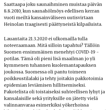
Saattaapa joku saunaihminen muistaa päivän
8.8.2010, kun saunahölmöys edellisen kerran
vuoti meiltä kansainväliseen uutisvirtaan
Heinolan traagisesti päättyneistä kilpailuista.
Lauantaita 21.3.2020 ei ulkomailla tulla
noteeraamaan. Mitä silloin tapahtui? Tällöin
Suomen ensimmäinen menehtyi COVID-19 -
potilas. Tämä oli pieni lisä maailman jo yli
kymmenen tuhannen kuolemantapauksen
joukossa. Suomessa oli pantu toimeen
poikkeustilalaki ja tehty joitakin pakkotoimia
epidemian leviämisen hillitsemiseksi.
Pakotelista oli toistaiseksi suhteellisen lyhyt ja
kansalaisille sekä yrityksille on jätetty vielä
valinnanvaraa esimerkiksi yökerhoissa