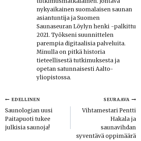
tutkimusmatkalainen. Johtava
nykyaikainen suomalaisen saunan
asiantuntija ja Suomen
Saunaseuran Löylyn henki -palkittu
2021. Työkseni suunnittelen
parempia digitaalisia palveluita.
Minulla on pitkä historia
tieteellisestä tutkimuksesta ja
opetan satunnaisesti Aalto-
yliopistossa.
Artikkelien
EDELLINEN
SEURAAVA
Saunologian uusi
Vihtamestari Pentti
selaus
Paitapuoti tukee
Hakala ja
julkisia saunoja!
saunavihdan
syventävä oppimäärä