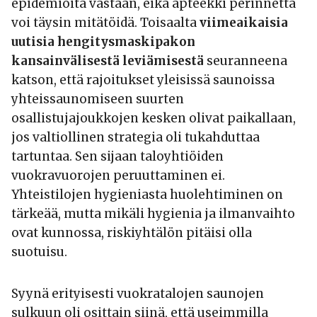
epidemioita vastaan, eikä apteekki perinnettä
voi täysin mitätöidä. Toisaalta
viimeaikaisia
uutisia hengitysmaskipakon
kansainvälisestä leviämisestä
seuranneena
katson, että rajoitukset yleisissä saunoissa
yhteissaunomiseen suurten
osallistujajoukkojen kesken olivat paikallaan,
jos valtiollinen strategia oli tukahduttaa
tartuntaa. Sen sijaan taloyhtiöiden
vuokravuorojen peruuttaminen ei.
Yhteistilojen hygieniasta huolehtiminen on
tärkeää, mutta mikäli hygienia ja ilmanvaihto
ovat kunnossa, riskiyhtälön pitäisi olla
suotuisu.
Syynä erityisesti vuokratalojen saunojen
sulkuun oli osittain siinä, että useimmilla