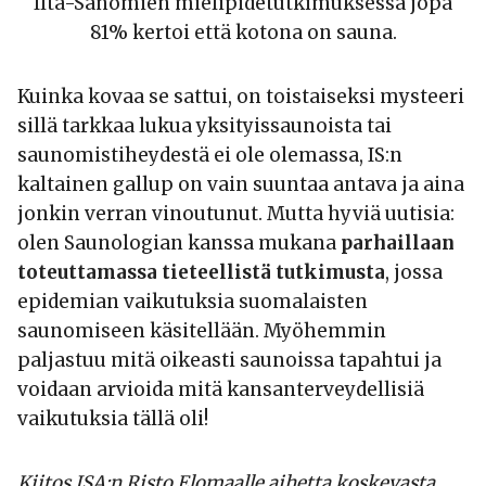
Ilta-Sanomien mielipidetutkimuksessa jopa
81% kertoi että kotona on sauna.
Kuinka kovaa se sattui, on toistaiseksi mysteeri
sillä tarkkaa lukua yksityissaunoista tai
saunomistiheydestä ei ole olemassa, IS:n
kaltainen gallup on vain suuntaa antava ja aina
jonkin verran vinoutunut. Mutta hyviä uutisia:
olen Saunologian kanssa mukana
parhaillaan
toteuttamassa tieteellistä tutkimusta
, jossa
epidemian vaikutuksia suomalaisten
saunomiseen käsitellään. Myöhemmin
paljastuu mitä oikeasti saunoissa tapahtui ja
voidaan arvioida mitä kansanterveydellisiä
vaikutuksia tällä oli!
Kiitos ISA:n Risto Elomaalle aihetta koskevasta