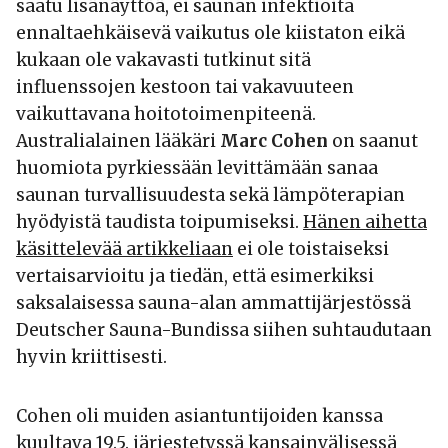
saatu lisänäyttöä, ei saunan infektioita
ennaltaehkäisevä vaikutus ole kiistaton eikä
kukaan ole vakavasti tutkinut sitä
influenssojen kestoon tai vakavuuteen
vaikuttavana hoitotoimenpiteenä.
Australialainen lääkäri
Marc Cohen
on saanut
huomiota pyrkiessään levittämään sanaa
saunan turvallisuudesta sekä lämpöterapian
hyödyistä taudista toipumiseksi.
Hänen aihetta
käsittelevää artikkeliaan
ei ole toistaiseksi
vertaisarvioitu ja tiedän, että esimerkiksi
saksalaisessa sauna-alan ammattijärjestössä
Deutscher Sauna-Bundissa siihen suhtaudutaan
hyvin kriittisesti.
Cohen oli muiden asiantuntijoiden kanssa
kuultava 19.5. järjestetyssä kansainvälisessä