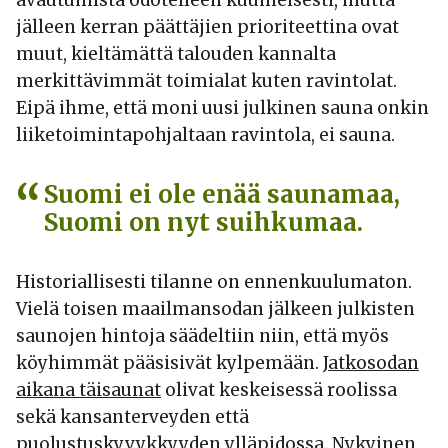
avautumista odotelleen kuumeisesti, mutta
jälleen kerran päättäjien prioriteettina ovat
muut, kieltämättä talouden kannalta
merkittävimmät toimialat kuten ravintolat.
Eipä ihme, että moni uusi julkinen sauna onkin
liiketoimintapohjaltaan ravintola, ei sauna.
Suomi ei ole enää saunamaa,
Suomi on nyt suihkumaa.
Historiallisesti tilanne on ennenkuulumaton.
Vielä toisen maailmansodan jälkeen julkisten
saunojen hintoja säädeltiin niin, että myös
köyhimmät pääsisivät kylpemään.
Jatkosodan
aikana täisaunat
olivat keskeisessä roolissa
sekä kansanterveyden että
puolustuskyvykkyyden ylläpidossa. Nykyinen