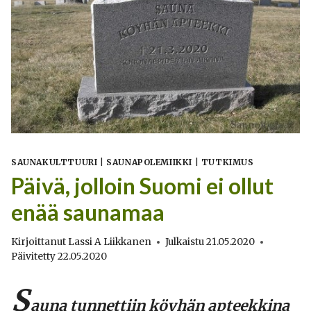
SAUNAKULTTUURI
|
SAUNAPOLEMIIKKI
|
TUTKIMUS
Päivä, jolloin Suomi ei ollut
enää saunamaa
Kirjoittanut
Lassi A Liikkanen
Julkaistu
21.05.2020
Päivitetty
22.05.2020
S
auna tunnettiin köyhän apteekkina