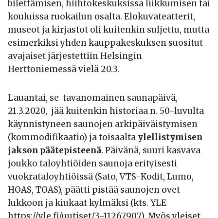
bilettämisen, hiihtokeskuksissa liikkumisen tai
kouluissa ruokailun osalta. Elokuvateatterit,
museot ja kirjastot oli kuitenkin suljettu, mutta
esimerkiksi yhden kauppakeskuksen suositut
avajaiset järjestettiin Helsingin
Herttoniemessä vielä 20.3.
Lauantai, se tavanomainen saunapäivä,
21.3.2020, jää kuitenkin historiaa n. 50-luvulta
käynnistyneen saunojen arkipäiväistymisen
(kommodifikaatio) ja toisaalta
ylellistymisen
jakson päätepisteenä
. Päivänä, suuri kasvava
joukko taloyhtiöiden saunoja erityisesti
vuokrataloyhtiöissä (Sato, VTS-Kodit, Lumo,
HOAS, TOAS), päätti pistää saunojen ovet
lukkoon ja kiukaat kylmäksi (kts. YLE
https://yle.fi/uutiset/3-11267907). Myös yleiset