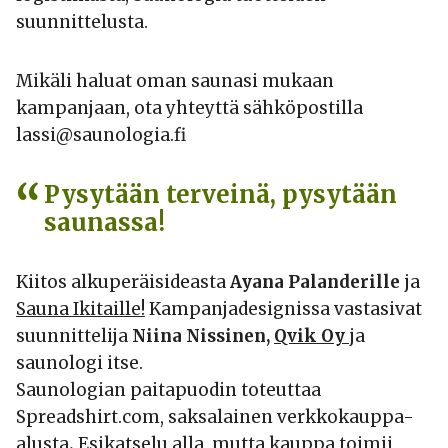
suunnittelusta.
Mikäli haluat oman saunasi mukaan
kampanjaan, ota yhteyttä sähköpostilla
lassi@saunologia.fi
Pysytään terveinä, pysytään
saunassa!
Kiitos alkuperäisideasta
Ayana Palanderille
ja
Sauna Ikitaille!
Kampanjadesignissa vastasivat
suunnittelija
Niina Nissinen,
Qvik Oy
ja
saunologi itse.
Saunologian paitapuodin toteuttaa
Spreadshirt.com, saksalainen verkkokauppa-
alusta
.
Esikatselu alla, mutta kauppa toimii