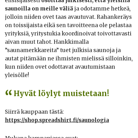
ensisijaisesti
osoittaa julkisesti, että yleisillä
saunoilla on meille väliä
ja odotamme hetkeä,
jolloin niiden ovet taas avautuvat. Rahankeräys
on toissijaista eikä sen tavoitteena ole pelastaa
yrityksiä, yritystukia koordinoivat toivottavasti
aivan muut tahot. Hankkimalla
”saunamerkkareita” tuet julkisia saunoja ja
autat pitämään ne ihmisten mielissä silloinkin,
kun niiden ovet odottavat avautumistaan
yleisölle!
Hyvät löylyt muistetaan!
Siirrä kauppaan tästä:
https://shop.spreadshirt.fi/saunologia