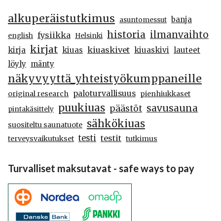
alkuperäistutkimus
banja
asuntomessut
historia
ilmanvaihto
fysiikka
english
Helsinki
kirjat
kiuaskivet
kirja
kiuas
kiuaskivi
lauteet
löyly
mänty
näkyvyyttä_yhteistyökumppaneille
paloturvallisuus
original research
pienhiukkaset
puukiuas
savusauna
päästöt
pintakäsittely
sähkökiuas
suositeltu saunatuote
testi
testit
terveysvaikutukset
tutkimus
Turvalliset maksutavat - safe ways to pay