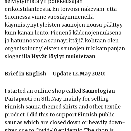
selviytymistä yli poikkeusajan
erikoistilanteesta. En toivoisi näkeväni, että
Suomessa viime vuosikymmenellä
käynnistynyt yleisten saunojen nousu päättyy
kuin kanan lento. Pienenä kädenojennuksena
ja hatunnostona saunayrittäjiä kohtaan olen
organisoinut yleisten saunojen tukikampanjan
sloganilla
Hyvät löylyt muistetaan
.
Brief in English – Update 12.May.2020:
I started an online shop called
Saunologian
Paitapuoti
on 8th May mainly for selling
Finnish sauna themed shirts and other textile
product. I did this to support Finnish public
saunas which are closed down or heavily down-
sized due to Covid-19 epidemic. The shop is