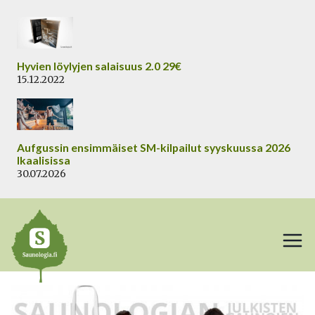
Siirry
sisältöön
Hyvien löylyjen salaisuus 2.0 29€
15.12.2022
Aufgussin ensimmäiset SM-kilpailut syyskuussa 2026
Ikaalisissa
30.07.2026