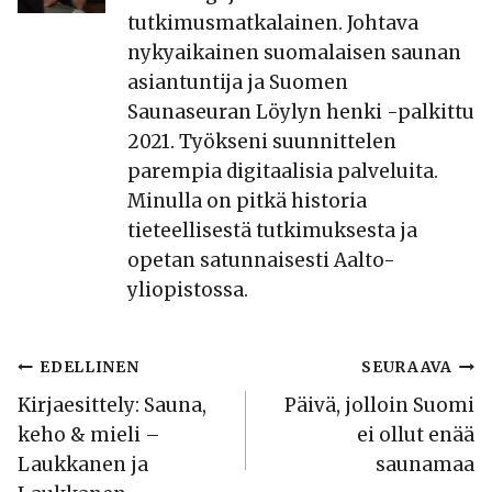
tutkimusmatkalainen. Johtava
nykyaikainen suomalaisen saunan
asiantuntija ja Suomen
Saunaseuran Löylyn henki -palkittu
2021. Työkseni suunnittelen
parempia digitaalisia palveluita.
Minulla on pitkä historia
tieteellisestä tutkimuksesta ja
opetan satunnaisesti Aalto-
yliopistossa.
Artikkelien
EDELLINEN
SEURAAVA
Kirjaesittely: Sauna,
Päivä, jolloin Suomi
selaus
keho & mieli –
ei ollut enää
Laukkanen ja
saunamaa