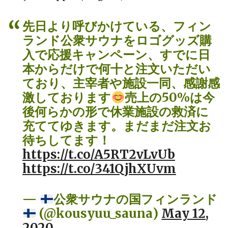
先日より呼びかけている、フィン
ランド公衆サウナをロゴグッズ購
入で応援キャンペーン、すでに日
本からだけで何十と注文いただい
ており、主宰者や施設一同、感謝感
激しております
売上の50%は今
後何らかの形で休業施設の救済に
充ててゆきます。まだまだ注文お
待ちしてます！
https://t.co/A5RT2vLvUb
https://t.co/341QjhXUvm
—
公衆サウナの国フィンランド
(@kousyuu_sauna)
May 12,
2020