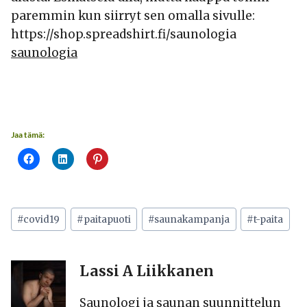
paremmin kun siirryt sen omalla sivulle:
https://shop.spreadshirt.fi/saunologia
saunologia
Jaa tämä:
Avainsanat:
#
covid19
#
paitapuoti
#
saunakampanja
#
t-paita
Lassi A Liikkanen
Saunologi ja saunan suunnittelun