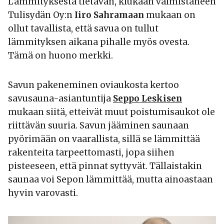
Lämmityksestä tietävän, kiukaan valmistaneen
Tulisydän Oy:n
Iiro Sahramaan
mukaan on
ollut tavallista, että savua on tullut
lämmityksen aikana pihalle myös ovesta.
Tämä on huono merkki.
Savun pakeneminen oviaukosta kertoo
savusauna-asiantuntija
Seppo Leskisen
mukaan siitä, etteivät muut poistumisaukot ole
riittävän suuria. Savun jääminen saunaan
pyörimään on vaarallista, sillä se lämmittää
rakenteita tarpeettomasti, jopa siihen
pisteeseen, että pinnat syttyvät. Tällaistakin
saunaa voi Sepon lämmittää, mutta ainoastaan
hyvin varovasti.