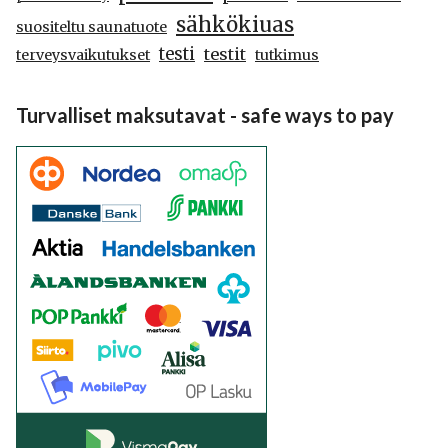
sähkökiuas
suositeltu saunatuote
testi
testit
terveysvaikutukset
tutkimus
Turvalliset maksutavat - safe ways to pay