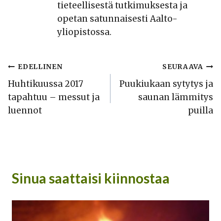
tieteellisestä tutkimuksesta ja
opetan satunnaisesti Aalto-
yliopistossa.
Artikkelien
EDELLINEN
SEURAAVA
Huhtikuussa 2017
Puukiukaan sytytys ja
selaus
tapahtuu – messut ja
saunan lämmitys
luennot
puilla
Sinua saattaisi kiinnostaa