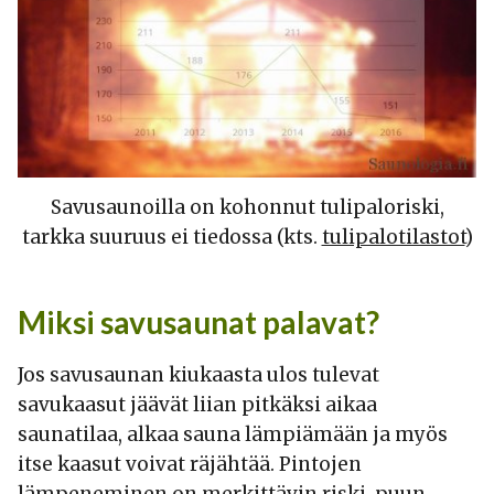
Savusaunoilla on kohonnut tulipaloriski,
tarkka suuruus ei tiedossa (kts.
tulipalotilastot
)
Miksi savusaunat palavat?
Jos savusaunan kiukaasta ulos tulevat
savukaasut jäävät liian pitkäksi aikaa
saunatilaa, alkaa sauna lämpiämään ja myös
itse kaasut voivat räjähtää. Pintojen