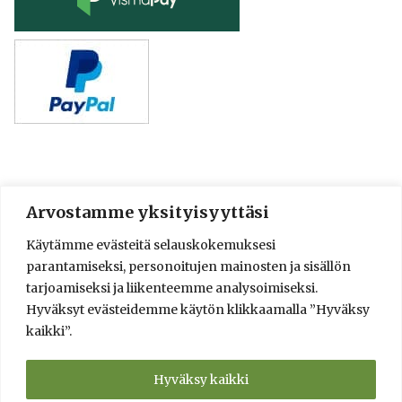
Arvostamme yksityisyyttäsi
© 2016-2025 Lassi A. Liikkanen
Käytämme evästeitä selauskokemuksesi
info@saunologia.fi
parantamiseksi, personoitujen mainosten ja sisällön
Facebook
LinkedIn
Instagram
tarjoamiseksi ja liikenteemme analysoimiseksi.
Hyväksyt evästeidemme käytön klikkaamalla ”Hyväksy
Brief in English
kaikki”.
Sauna Design and Consultation Services
Verkkokauppa
Saunaneuvonta ja saunasuunnittelu
Hyväksy kaikki
Info
Yksityisyyden suoja ja toimitusehdot
Kumppanit