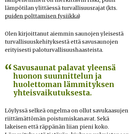
lämpeneminen on merkittävin riski, puun
lämpötilan ylittäessä turvallisuusrajat (kts.
puiden polttamisen fysiikka
)
Olen kirjoittanut aiemmin saunojen yleisestä
turvallisuuskehityksestä että savusaunojen
erityisesti paloturvallisuushaasteista.
Savusaunat palavat yleensä
huonon suunnittelun ja
huolettoman lämmityksen
yhteisvaikutuksesta.
Löylyssä selkeä ongelma on ollut savukaasujen
riittämättömän poistumiskanavat. Sekä
lakeisen että räppänän liian pieni koko.