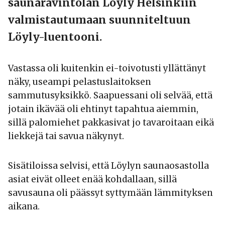
saunaravintolan Löyly Helsinkiin
valmistautumaan suunniteltuun
Löyly-luentooni.
Vastassa oli kuitenkin ei-toivotusti yllättänyt
näky, useampi pelastuslaitoksen
sammutusyksikkö. Saapuessani oli selvää, että
jotain ikävää oli ehtinyt tapahtua aiemmin,
sillä palomiehet pakkasivat jo tavaroitaan eikä
liekkejä tai savua näkynyt.
Sisätiloissa selvisi, että Löylyn saunaosastolla
asiat eivät olleet enää kohdallaan, sillä
savusauna oli päässyt syttymään lämmityksen
aikana.