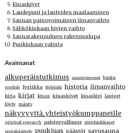
Kiuaskivet
Laudepuut ja lauteiden maalaaminen
Saunan painovoimainen ilmanvaihto
Sähkökiukaan kivien vaihto
Saunarakennuksen rakennuslupa
Puukiukaan valinta
Avainsanat
alkuperäistutkimus
banja
asuntomessut
historia
ilmanvaihto
fysiikka
english
Helsinki
kirjat
kiuaskivet
kirja
kiuas
kiuaskivi
lauteet
löyly
mänty
näkyvyyttä_yhteistyökumppaneille
paloturvallisuus
original research
pienhiukkaset
puukiuas
savusauna
päästöt
pintakäsittely