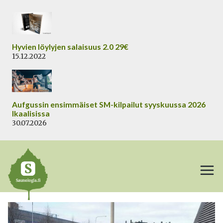
Siirry
sisältöön
Hyvien löylyjen salaisuus 2.0 29€
15.12.2022
Aufgussin ensimmäiset SM-kilpailut syyskuussa 2026
Ikaalisissa
30.07.2026