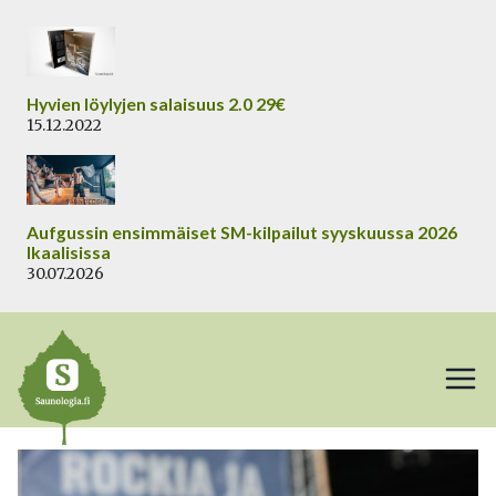
Siirry
sisältöön
Hyvien löylyjen salaisuus 2.0 29€
15.12.2022
Aufgussin ensimmäiset SM-kilpailut syyskuussa 2026
Ikaalisissa
30.07.2026