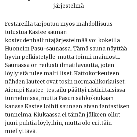
järjestelmä
Festareilla tarjoutuu myös mahdollisuus
tutustua Kastee saunan
kosteudenhallintajärjestelmää voi kokeilla
Huone1:n Pasu-saunassa. Tämä sauna näyttää
hyvin pelkistetylle, mutta toimii mainiosti.
Saunassa on reilusti ilmatilavuutta, joten
löylyistä tulee maltilliset. Kattokorkeuteen
nähden lauteet ovat tosin normaalikorkuiset.
Aiempi
Kastee-testailu
päättyi ristiriitaisissa
tunnelmissa, mutta Pasun sähkökiukaan
kanssa Kastee loihti saunaan aivan fantastisen
tunnelma. Kiukaassa ei tämän jälkeen ollut
juuri puhtia löylyihin, mutta olo erittäin
miellyttävä.