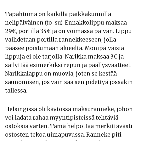
Tapahtuma on kaikilla paikkakunnilla
nelipäiväinen (to-su). Ennakkolippu maksaa
29€, portilla 34€ ja on voimassa päivän. Lippu
vaihdetaan portilla rannekkeeseen, jolla
pääsee poistumaan alueelta. Monipäiväisiä
lippuja ei ole tarjolla. Narikka maksaa 3€ ja
säilyttää esimerkiksi repun ja päällysvaatteet.
Narikkalappu on muovia, joten se kestää
saunomisen, jos vain saa sen pidettyä jossakin
tallessa.
Helsingissä oli käytössä maksuranneke, johon
voi ladata rahaa myyntipisteissä tehtäviä
ostoksia varten. Tämä helpottaa merkittävästi
ostosten tekoa uimapuvussa. Ranneke piti