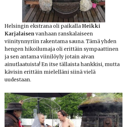
Helsingin ekstrana oli paikalla
Heikki
Karjalaisen
vanhaan ranskalaiseen
viinitynnyriin rakentama sauna. Tämä yhden
hengen hikoilumaja oli erittäin sympaattinen
ja sen antama viinilöyly jotain aivan
ainutlaatuista! En itse tällaista hankkisi, mutta
kävisin erittäin mielelläni siinä vielä
uudestaan.