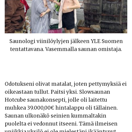
Saunologi viinilöylyjen jälkeen YLE Suomen
tentattavana. Vasemmalla saunan omistaja.
Odotukseni olivat matalat, joten pettymyksiä ei
oikeastaan tullut. Paitsi yksi. Slowsaunan
Hotcube saunakonsepti, jolle oli laitettu
muhkea 39.000,00€ hintalappu oli tällainen.
Saunan ulkonäkö seinien kummaltakin
puolelta ei vedonnut itseeni. Tämä ilmeisen
uniikkia yksilö ei ole mielestäni ikääntynyt