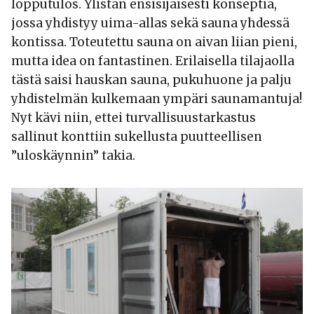
lopputulos. Ylistän ensisijaisesti konseptia,
jossa yhdistyy uima-allas sekä sauna yhdessä
kontissa. Toteutettu sauna on aivan liian pieni,
mutta idea on fantastinen. Erilaisella tilajaolla
tästä saisi hauskan sauna, pukuhuone ja palju
yhdistelmän kulkemaan ympäri saunamantuja!
Nyt kävi niin, ettei turvallisuustarkastus
sallinut konttiin sukellusta puutteellisen
”uloskäynnin” takia.