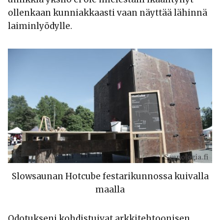
ollenkaan kunniakkaasti vaan näyttää lähinnä
laiminlyödylle.
Slowsaunan Hotcube festarikunnossa kuivalla
maalla
Odotukseni kohdistuivat arkkitehtoonisen