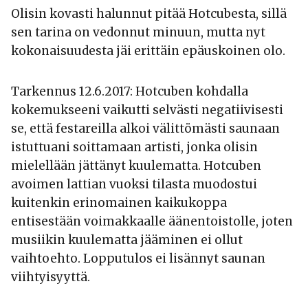
Olisin kovasti halunnut pitää Hotcubesta, sillä
sen tarina on vedonnut minuun, mutta nyt
kokonaisuudesta jäi erittäin epäuskoinen olo.
Tarkennus 12.6.2017: Hotcuben kohdalla
kokemukseeni vaikutti selvästi negatiivisesti
se, että festareilla alkoi välittömästi saunaan
istuttuani soittamaan artisti, jonka olisin
mielellään jättänyt kuulematta. Hotcuben
avoimen lattian vuoksi tilasta muodostui
kuitenkin erinomainen kaikukoppa
entisestään voimakkaalle äänentoistolle, joten
musiikin kuulematta jääminen ei ollut
vaihtoehto. Lopputulos ei lisännyt saunan
viihtyisyyttä.