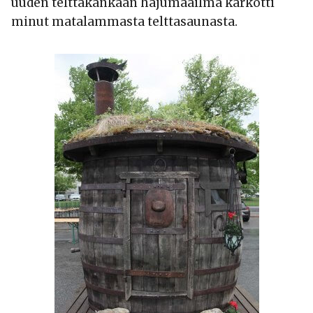
uuden telttakankaan hajumaailma karkotti
minut matalammasta telttasaunasta.