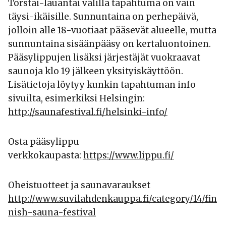
Torstai-lauantai välillä tapahtuma on vain
täysi-ikäisille. Sunnuntaina on perhepäivä,
jolloin alle 18-vuotiaat pääsevät alueelle, mutta
sunnuntaina sisäänpääsy on kertaluontoinen.
Pääsylippujen lisäksi järjestäjät vuokraavat
saunoja klo 19 jälkeen yksityiskäyttöön.
Lisätietoja löytyy kunkin tapahtuman info
sivuilta, esimerkiksi Helsingin:
http://saunafestival.fi/helsinki-info/
Osta pääsylippu
verkkokaupasta:
https://www.lippu.fi/
Oheistuotteet ja saunavaraukset
http://www.suvilahdenkauppa.fi/category/14/fin
nish-sauna-festival