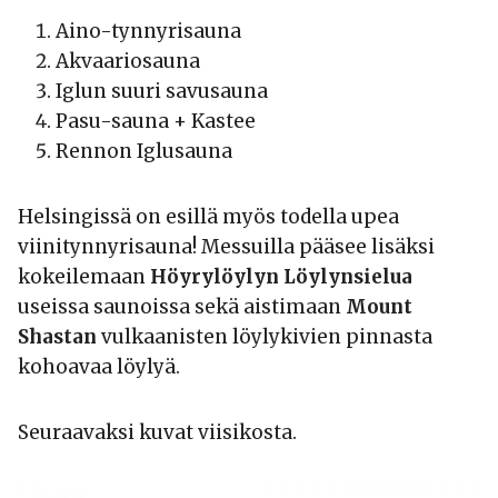
Aino-tynnyrisauna
Akvaariosauna
Iglun suuri savusauna
Pasu-sauna + Kastee
Rennon Iglusauna
Helsingissä on esillä myös todella upea
viinitynnyrisauna! Messuilla pääsee lisäksi
kokeilemaan
Höyrylöylyn Löylynsielua
useissa saunoissa sekä aistimaan
Mount
Shastan
vulkaanisten löylykivien pinnasta
kohoavaa löylyä.
Seuraavaksi kuvat viisikosta.