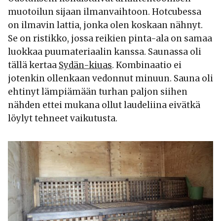
muotoilun sijaan ilmanvaihtoon. Hotcubessa
on ilmavin lattia, jonka olen koskaan nähnyt.
Se on ristikko, jossa reikien pinta-ala on samaa
luokkaa puumateriaalin kanssa. Saunassa oli
tällä kertaa
Sydän-kiuas
. Kombinaatio ei
jotenkin ollenkaan vedonnut minuun. Sauna oli
ehtinyt lämpiämään turhan paljon siihen
nähden ettei mukana ollut laudeliina eivätkä
löylyt tehneet vaikutusta.