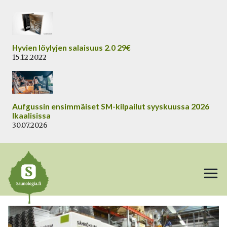
Siirry
sisältöön
Hyvien löylyjen salaisuus 2.0 29€
15.12.2022
Aufgussin ensimmäiset SM-kilpailut syyskuussa 2026
Ikaalisissa
30.07.2026