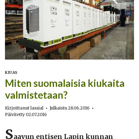
KIUAS
Miten suomalaisia kiukaita
valmistetaan?
Kirjoittanut
lassial
Julkaistu
28.06.2016
Päivitetty
02.07.2016
S
aavun entisen Lapin kunnan