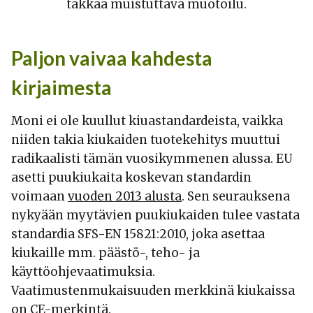
takkaa muistuttava muotoilu.
Paljon vaivaa kahdesta
kirjaimesta
Moni ei ole kuullut kiuastandardeista, vaikka
niiden takia kiukaiden tuotekehitys muuttui
radikaalisti tämän vuosikymmenen alussa. EU
asetti puukiukaita koskevan standardin
voimaan
vuoden 2013 alusta
. Sen seurauksena
nykyään myytävien puukiukaiden tulee vastata
standardia SFS-EN 15821:2010, joka asettaa
kiukaille mm. päästö-, teho- ja
käyttöohjevaatimuksia.
Vaatimustenmukaisuuden merkkinä kiukaissa
on CE-merkintä.