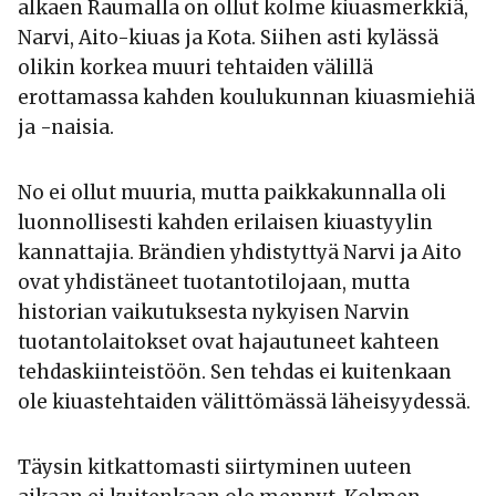
alkaen Raumalla on ollut kolme kiuasmerkkiä,
Narvi, Aito-kiuas ja Kota. Siihen asti kylässä
olikin korkea muuri tehtaiden välillä
erottamassa kahden koulukunnan kiuasmiehiä
ja -naisia.
No ei ollut muuria, mutta paikkakunnalla oli
luonnollisesti kahden erilaisen kiuastyylin
kannattajia. Brändien yhdistyttyä Narvi ja Aito
ovat yhdistäneet tuotantotilojaan, mutta
historian vaikutuksesta nykyisen Narvin
tuotantolaitokset ovat hajautuneet kahteen
tehdaskiinteistöön. Sen tehdas ei kuitenkaan
ole kiuastehtaiden välittömässä läheisyydessä.
Täysin kitkattomasti siirtyminen uuteen