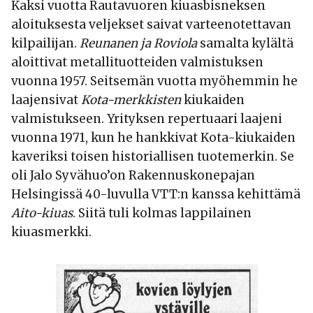
Kaksi vuotta Rautavuoren kiuasbisneksen
aloituksesta veljekset saivat varteenotettavan
kilpailijan.
Reunanen ja Roviola
samalta kylältä
aloittivat metallituotteiden valmistuksen
vuonna 1957. Seitsemän vuotta myöhemmin he
laajensivat
Kota-merkkisten
kiukaiden
valmistukseen. Yrityksen repertuaari laajeni
vuonna 1971, kun he hankkivat Kota-kiukaiden
kaveriksi toisen historiallisen tuotemerkin. Se
oli Jalo Syvähuo’on Rakennuskonepajan
Helsingissä 40-luvulla VTT:n kanssa kehittämä
Aito-kiuas
. Siitä tuli kolmas lappilainen
kiuasmerkki.