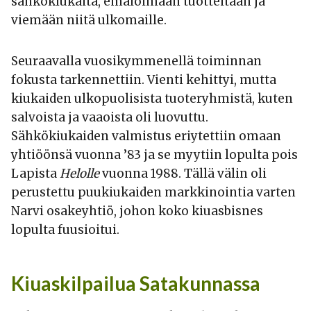
sähkökiukaita, emaloimaan tuotteitaan ja
viemään niitä ulkomaille.
Seuraavalla vuosikymmenellä toiminnan
fokusta tarkennettiin. Vienti kehittyi, mutta
kiukaiden ulkopuolisista tuoteryhmistä, kuten
salvoista ja vaaoista oli luovuttu.
Sähkökiukaiden valmistus eriytettiin omaan
yhtiöönsä vuonna ’83 ja se myytiin lopulta pois
Lapista
Helolle
vuonna 1988. Tällä välin oli
perustettu puukiukaiden markkinointia varten
Narvi osakeyhtiö, johon koko kiuasbisnes
lopulta fuusioitui.
Kiuaskilpailua Satakunnassa