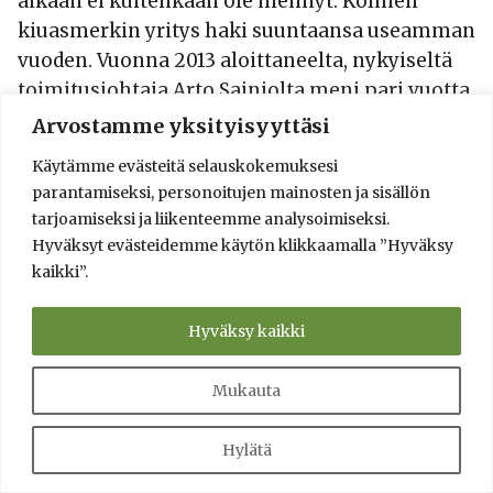
aikaan ei kuitenkaan ole mennyt. Kolmen
kiuasmerkin yritys haki suuntaansa useamman
vuoden. Vuonna 2013 aloittaneelta, nykyiseltä
toimitusjohtaja Arto Sainiolta meni pari vuotta
saada yritys jälleen terveelle pohjalle. Vuosi
Arvostamme yksityisyyttäsi
2014 oli jo tuloksellinen.
Käytämme evästeitä selauskokemuksesi
parantamiseksi, personoitujen mainosten ja sisällön
tarjoamiseksi ja liikenteemme analysoimiseksi.
Kiuasvalmistuksen tulevaisuus
Hyväksyt evästeidemme käytön klikkaamalla ”Hyväksy
kaikki”.
Narvin tehtaalla työskentelee tällä hetkellä
kuutisenkymmentä työntekijää ja useampia
Hyväksy kaikki
robotteja. Kuvissa esiintyneiden kaltaisia
robotteja on hyödynnetty 90-luvulta ja niiden
Mukauta
käyttöä pyritään tulevaisuudessa lisäämään.
Automatisaatio on toimitusjohtaja Arto Sainion
Hylätä
mukaan yrityksen eräs selviytymisstrategia