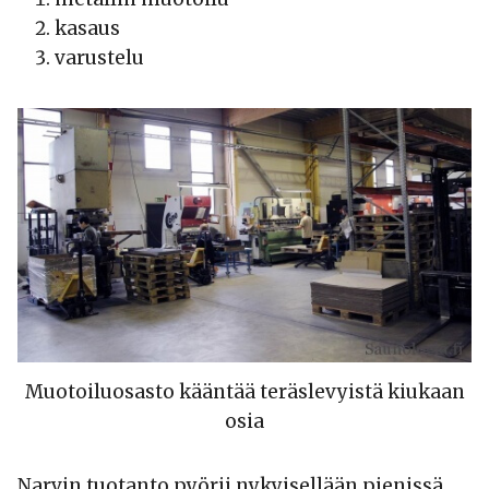
kasaus
varustelu
Muotoiluosasto kääntää teräslevyistä kiukaan
osia
Narvin tuotanto pyörii nykyisellään pienissä