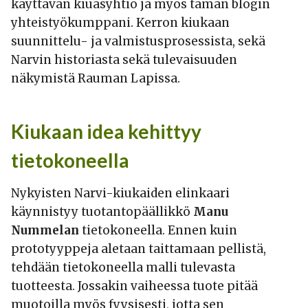
käyttävän kiuasyhtiö ja myös tämän blogin
yhteistyökumppani. Kerron kiukaan
suunnittelu- ja valmistusprosessista, sekä
Narvin historiasta sekä tulevaisuuden
näkymistä Rauman Lapissa.
Kiukaan idea kehittyy
tietokoneella
Nykyisten Narvi-kiukaiden elinkaari
käynnistyy tuotantopäällikkö
Manu
Nummelan
tietokoneella. Ennen kuin
prototyyppeja aletaan taittamaan pellistä,
tehdään tietokoneella malli tulevasta
tuotteesta. Jossakin vaiheessa tuote pitää
muotoilla myös fyysisesti, jotta sen