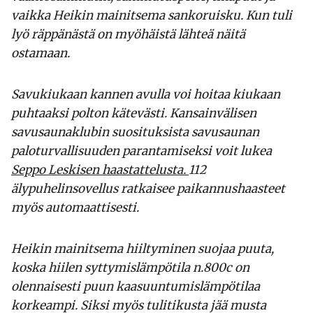
vaikka Heikin mainitsema sankoruisku. Kun tuli
lyö räppänästä on myöhäistä lähteä näitä
ostamaan.
Savukiukaan kannen avulla voi hoitaa kiukaan
puhtaaksi polton kätevästi. Kansainvälisen
savusaunaklubin suosituksista savusaunan
paloturvallisuuden parantamiseksi voit lukea
Seppo Leskisen haastattelusta.
112
älypuhelinsovellus ratkaisee paikannushaasteet
myös automaattisesti.
Heikin mainitsema hiiltyminen suojaa puuta,
koska hiilen syttymislämpötila n.800c on
olennaisesti puun kaasuuntumislämpötilaa
korkeampi. Siksi myös tulitikusta jää musta