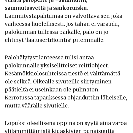
sammutusvettä ja sankoruisku
.
Lämmitystapahtumaa on valvottava sen joka
vaiheessa huolellisesti. Jos tähän ei varaudu,
palokunnan tullessa paikalle, palo on jo
ehtinyt ’laatusertifiointia’ pitemmälle.
Palohälytystilanteessa tulisi antaa
palokunnalle yksiselitteiset reittiohjeet.
Kesämökkiolosuhteissa tiestö ei välttämättä
ole selkeä. Oikealle sivuteille siirtyminen
päätieltä ei useinkaan ole pulmaton.
Kerrotussa tapauksessa ohjauduttiin läheiselle,
mutta väärälle sivutielle.
Lopuksi oleellisena oppina on syytä aina varoa
ylilämmittämistä kiuaskivien punaisuutta