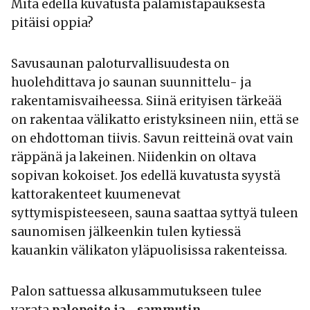
Mitä edellä kuvatusta palamistapauksesta
pitäisi oppia?
Savusaunan paloturvallisuudesta on
huolehdittava jo saunan suunnittelu- ja
rakentamisvaiheessa. Siinä erityisen tärkeää
on rakentaa välikatto eristyksineen niin, että se
on ehdottoman tiivis. Savun reitteinä ovat vain
räppänä ja lakeinen. Niidenkin on oltava
sopivan kokoiset. Jos edellä kuvatusta syystä
kattorakenteet kuumenevat
syttymispisteeseen, sauna saattaa syttyä tuleen
saunomisen jälkeenkin tulen kytiessä
kauankin välikaton yläpuolisissa rakenteissa.
Palon sattuessa alkusammutukseen tulee
varata
palopeite ja –sammutin,