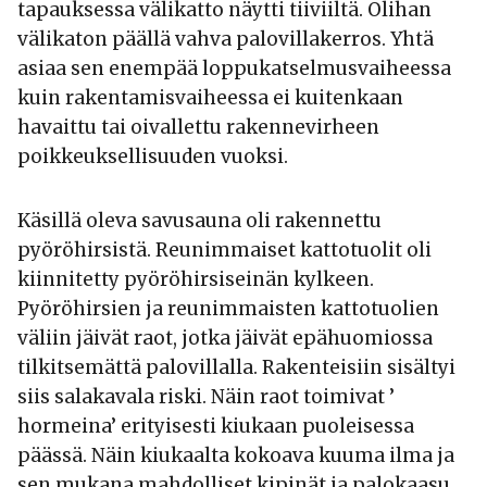
tapauksessa välikatto näytti tiiviiltä. Olihan
välikaton päällä vahva palovillakerros. Yhtä
asiaa sen enempää loppukatselmusvaiheessa
kuin rakentamisvaiheessa ei kuitenkaan
havaittu tai oivallettu rakennevirheen
poikkeuksellisuuden vuoksi.
Käsillä oleva savusauna oli rakennettu
pyöröhirsistä. Reunimmaiset kattotuolit oli
kiinnitetty pyöröhirsiseinän kylkeen.
Pyöröhirsien ja reunimmaisten kattotuolien
väliin jäivät raot, jotka jäivät epähuomiossa
tilkitsemättä palovillalla. Rakenteisiin sisältyi
siis salakavala riski. Näin raot toimivat ’
hormeina’ erityisesti kiukaan puoleisessa
päässä. Näin kiukaalta kokoava kuuma ilma ja
sen mukana mahdolliset kipinät ja palokaasu