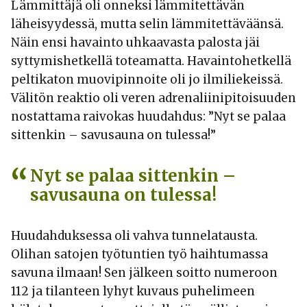
Lämmittäjä oli onneksi lämmitettävän
läheisyydessä, mutta selin lämmitettäväänsä.
Näin ensi havainto uhkaavasta palosta jäi
syttymishetkellä toteamatta. Havaintohetkellä
peltikaton muovipinnoite oli jo ilmiliekeissä.
Välitön reaktio oli veren adrenaliinipitoisuuden
nostattama raivokas huudahdus: ”Nyt se palaa
sittenkin – savusauna on tulessa!”
Nyt se palaa sittenkin –
savusauna on tulessa!
Huudahduksessa oli vahva tunnelatausta.
Olihan satojen työtuntien työ haihtumassa
savuna ilmaan! Sen jälkeen soitto numeroon
112 ja tilanteen lyhyt kuvaus puhelimeen