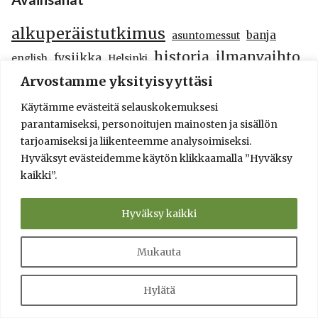
alkuperäistutkimus
banja
asuntomessut
historia
ilmanvaihto
fysiikka
english
Helsinki
kirjat
kiuaskivet
kirja
kiuas
kiuaskivi
lauteet
Arvostamme yksityisyyttäsi
löyly
mänty
Käytämme evästeitä selauskokemuksesi
näkyvyyttä_yhteistyökumppaneille
parantamiseksi, personoitujen mainosten ja sisällön
tarjoamiseksi ja liikenteemme analysoimiseksi.
paloturvallisuus
original research
pienhiukkaset
Hyväksyt evästeidemme käytön klikkaamalla ”Hyväksy
puukiuas
savusauna
päästöt
pintakäsittely
kaikki”.
sähkökiuas
suositeltu saunatuote
testi
testit
terveysvaikutukset
tutkimus
Hyväksy kaikki
Turvalliset maksutavat - safe ways to pay
Mukauta
Hylätä