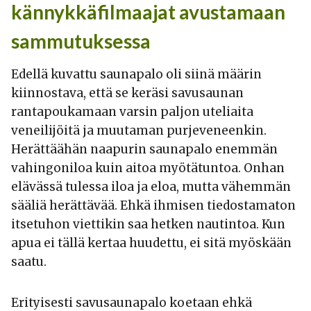
kännykkäfilmaajat avustamaan
sammutuksessa
Edellä kuvattu saunapalo oli siinä määrin
kiinnostava, että se keräsi savusaunan
rantapoukamaan varsin paljon uteliaita
veneilijöitä ja muutaman purjeveneenkin.
Herättäähän naapurin saunapalo enemmän
vahingoniloa kuin aitoa myötätuntoa. Onhan
elävässä tulessa iloa ja eloa, mutta vähemmän
sääliä herättävää. Ehkä ihmisen tiedostamaton
itsetuhon viettikin saa hetken nautintoa. Kun
apua ei tällä kertaa huudettu, ei sitä myöskään
saatu.
Erityisesti savusaunapalo koetaan ehkä