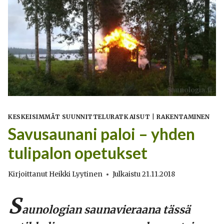
KESKEISIMMÄT SUUNNITTELURATKAISUT
|
RAKENTAMINEN
Savusaunani paloi – yhden
tulipalon opetukset
Kirjoittanut
Heikki Lyytinen
Julkaistu
21.11.2018
S
aunologian saunavieraana tässä