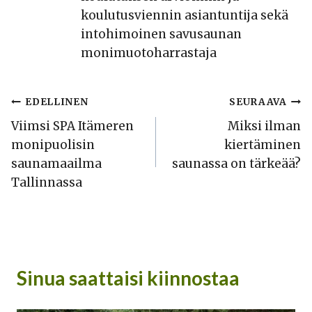
koulutusviennin asiantuntija sekä
intohimoinen savusaunan
monimuotoharrastaja
Artikkelien
EDELLINEN
SEURAAVA
Viimsi SPA Itämeren
Miksi ilman
selaus
monipuolisin
kiertäminen
saunamaailma
saunassa on tärkeää?
Tallinnassa
Sinua saattaisi kiinnostaa