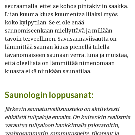
seuraamalla, ettei se kohoa pintakiviin saakka.
Liian kuuma kiuas kuumentaa liiaksi myös
koko kylpytilan. Se ei ole enää
saunomiseenkaan miellyttävä ja millään
tavoin terveellinen. Savusaunaviisautta on
lämmittää saunan kiuas pienellä tulella
tavanomaiseen saunaan verrattuna ja muistaa,
että oleellista on lämmittää nimenomaan
kiuasta eikä niinkään saunatilaa.
Saunologin loppusanat:
Järkevin saunaturvallisuusteko on aktiivisesti
ehkäistä tulipaloja ennalta. On kuitenkin realismia
varautua tulipaloon hankkimalla palovaroitin,
vaahtosammutin, sammutuspeite, tikapuut ja