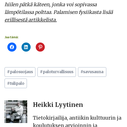
hiilen pätkä käteen, jonka voi sopivassa
lämpötilassa polttaa. Palamisen fysiikasta lisää
erillisestä artikkelista.
Jaa tämä:
Avainsanat:
#
palosuojaus
#
paloturvallisuus
#
savusauna
#
tulipalo
Heikki Lyytinen
Tietokirjailija, antiikin kulttuurin ja
koulutuksen arvioinnin ja