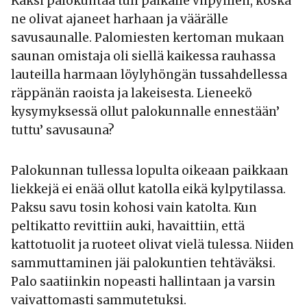
Kaksi palokuntaa tuli paikalle viipyillen, koska
ne olivat ajaneet harhaan ja väärälle
savusaunalle. Palomiesten kertoman mukaan
saunan omistaja oli siellä kaikessa rauhassa
lauteilla harmaan löylyhöngän tussahdellessa
räppänän raoista ja lakeisesta. Lieneekö
kysymyksessä ollut palokunnalle ennestään’
tuttu’ savusauna?
Palokunnan tullessa lopulta oikeaan paikkaan
liekkejä ei enää ollut katolla eikä kylpytilassa.
Paksu savu tosin kohosi vain katolta. Kun
peltikatto revittiin auki, havaittiin, että
kattotuolit ja ruoteet olivat vielä tulessa. Niiden
sammuttaminen jäi palokuntien tehtäväksi.
Palo saatiinkin nopeasti hallintaan ja varsin
vaivattomasti sammutetuksi.