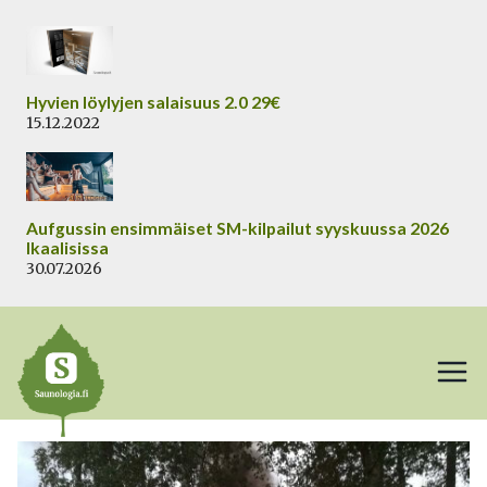
Siirry
sisältöön
Hyvien löylyjen salaisuus 2.0 29€
15.12.2022
Aufgussin ensimmäiset SM-kilpailut syyskuussa 2026
Ikaalisissa
30.07.2026