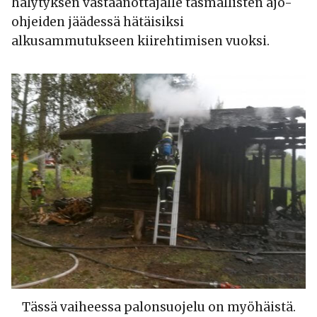
hälytyksen vastaanottajalle täsmällisten ajo-
ohjeiden jäädessä hätäisiksi
alkusammutukseen kiirehtimisen vuoksi.
Tässä vaiheessa palonsuojelu on myöhäistä.