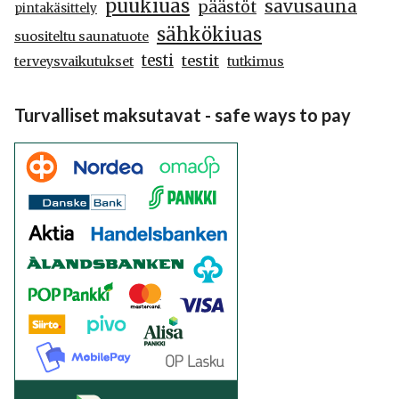
puukiuas
savusauna
päästöt
pintakäsittely
sähkökiuas
suositeltu saunatuote
testi
testit
terveysvaikutukset
tutkimus
Turvalliset maksutavat - safe ways to pay