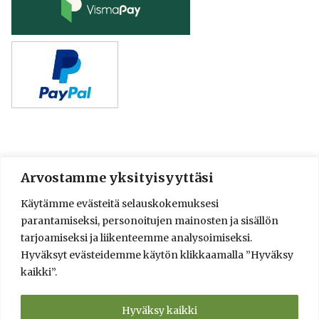
Arvostamme yksityisyyttäsi
© 2016-2025 Lassi A. Liikkanen
Käytämme evästeitä selauskokemuksesi
info@saunologia.fi
parantamiseksi, personoitujen mainosten ja sisällön
Facebook
LinkedIn
Instagram
tarjoamiseksi ja liikenteemme analysoimiseksi.
Hyväksyt evästeidemme käytön klikkaamalla ”Hyväksy
Brief in English
kaikki”.
Sauna Design and Consultation Services
Verkkokauppa
Saunaneuvonta ja saunasuunnittelu
Hyväksy kaikki