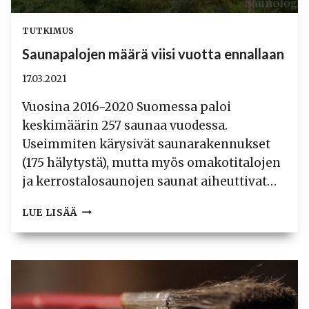
TUTKIMUS
Saunapalojen määrä viisi vuotta ennallaan
17.03.2021
Vuosina 2016-2020 Suomessa paloi
keskimäärin 257 saunaa vuodessa.
Useimmiten kärysivät saunarakennukset
(175 hälytystä), mutta myös omakotitalojen
ja kerrostalosaunojen saunat aiheuttivat…
SAUNAPALOJEN
LUE LISÄÄ
MÄÄRÄ
VIISI
VUOTTA
ENNALLAAN