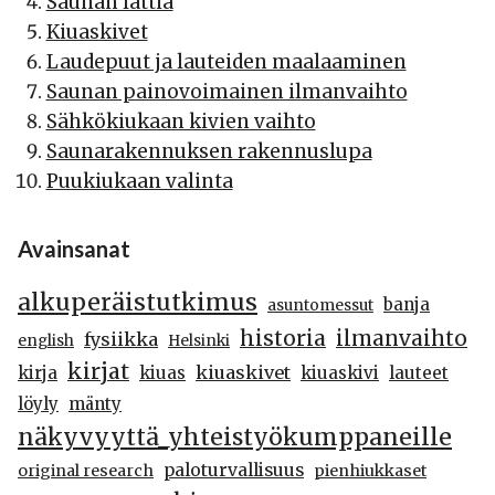
Saunan lattia
Kiuaskivet
Laudepuut ja lauteiden maalaaminen
Saunan painovoimainen ilmanvaihto
Sähkökiukaan kivien vaihto
Saunarakennuksen rakennuslupa
Puukiukaan valinta
Avainsanat
alkuperäistutkimus
banja
asuntomessut
historia
ilmanvaihto
fysiikka
english
Helsinki
kirjat
kiuaskivet
kirja
kiuas
kiuaskivi
lauteet
löyly
mänty
näkyvyyttä_yhteistyökumppaneille
paloturvallisuus
original research
pienhiukkaset