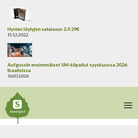
Siirry
sisältöön
Hyvien löylyjen salaisuus 2.0 29€
15.12.2022
Aufgussin ensimmäiset SM-kilpailut syyskuussa 2026
Ikaalisissa
30.07.2026