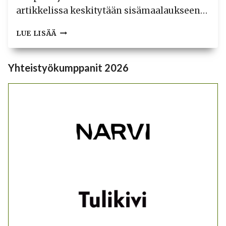
artikkelissa keskitytään sisämaalaukseen…
ÄLÄ
LUE LISÄÄ
PILAA
SAUNAA
VÄÄRÄLLÄ
Yhteistyökumppanit 2026
MAALILLA!