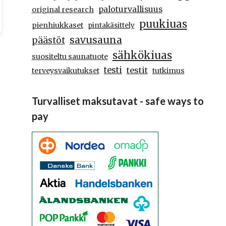
paloturvallisuus
original research
puukiuas
pienhiukkaset
pintakäsittely
savusauna
päästöt
sähkökiuas
suositeltu saunatuote
testi
testit
terveysvaikutukset
tutkimus
Turvalliset maksutavat - safe ways to
pay