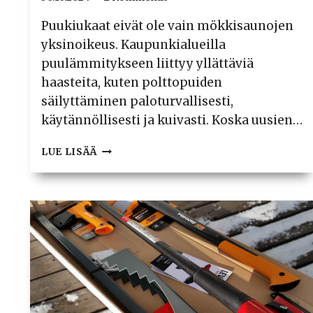
Puukiukaat eivät ole vain mökkisaunojen
yksinoikeus. Kaupunkialueilla
puulämmitykseen liittyy yllättäviä
haasteita, kuten polttopuiden
säilyttäminen paloturvallisesti,
käytännöllisesti ja kuivasti. Koska uusien…
ESITTELYSSÄ
LUE LISÄÄ
PALO-
OSASTOITU
SAUNAPUUVAJA