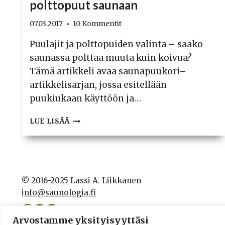
polttopuut saunaan
07.03.2017
10 Kommentit
Puulajit ja polttopuiden valinta – saako
saunassa polttaa muuta kuin koivua?
Tämä artikkeli avaa saunapuukori–
artikkelisarjan, jossa esitellään
puukiukaan käyttöön ja…
NÄIN
LUE LISÄÄ
VALITSET
SAUNAPUUT
–
OIKEAT
POLTTOPUUT
© 2016-2025 Lassi A. Liikkanen
SAUNAAN
info@saunologia.fi
Facebook
LinkedIn
Instagram
Arvostamme yksityisyyttäsi