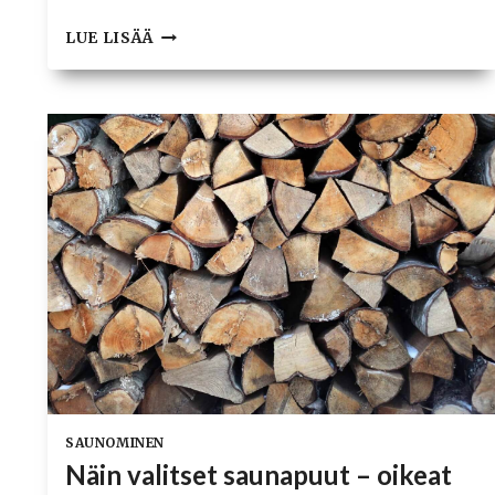
TESTI:
LUE LISÄÄ
SAUNAKLAPIEN
TEKO
MODERNEILLA
TYÖKALUILLA
–
HALKOMAKIRVES,
VIPUKIRVES
JA
LINKKUKIRVES
SAUNOMINEN
Näin valitset saunapuut – oikeat