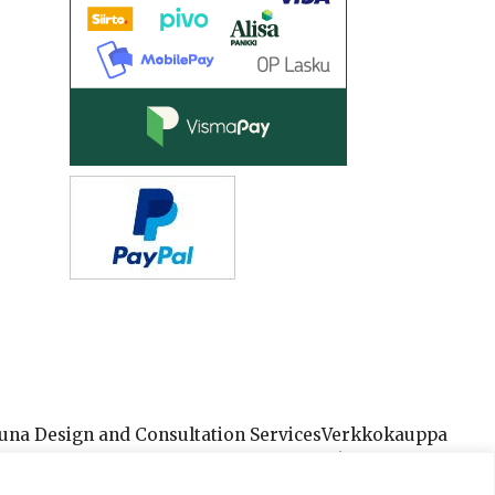
una Design and Consultation Services
Verkkokauppa
n suoja ja toimitusehdot
Kumppanit
Kysy!
Tietolähteet