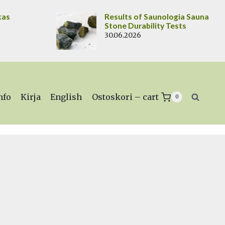
kas
Results of Saunologia Sauna
Stone Durability Tests
30.06.2026
nfo
Kirja
English
Ostoskori – cart
0