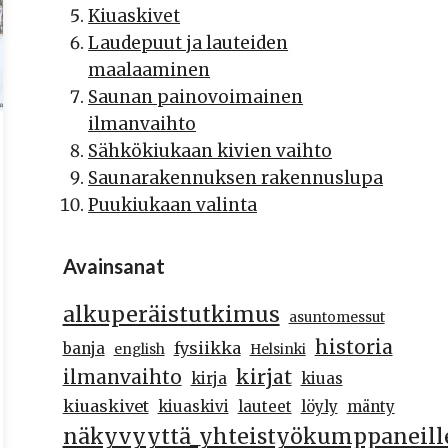
Kiuaskivet
Laudepuut ja lauteiden
maalaaminen
Saunan painovoimainen
ilmanvaihto
Sähkökiukaan kivien vaihto
Saunarakennuksen rakennuslupa
Puukiukaan valinta
Avainsanat
alkuperäistutkimus
asuntomessut
historia
fysiikka
banja
english
Helsinki
kirjat
ilmanvaihto
kirja
kiuas
kiuaskivet
kiuaskivi
lauteet
löyly
mänty
näkyvyyttä_yhteistyökumppaneill