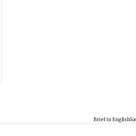
Brief in English
Sa
Saunaneuvonta ja saunasuunnittelu
Info
Yksityisyyde