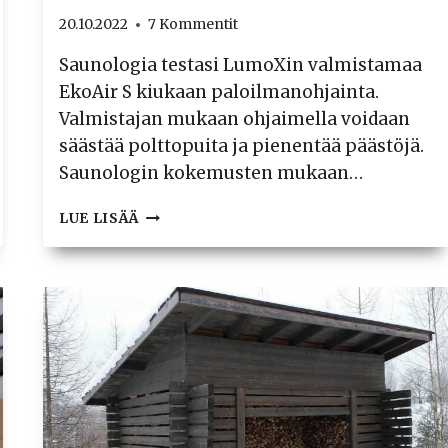
20.10.2022
7 Kommentit
Saunologia testasi LumoXin valmistamaa
EkoAir S kiukaan paloilmanohjainta.
Valmistajan mukaan ohjaimella voidaan
säästää polttopuita ja pienentää päästöjä.
Saunologin kokemusten mukaan…
TESTI:
LUE LISÄÄ
LUMOX
EKOAIR
S
PISTÄÄ
PUUKIUKAAN
KLAPIN
KULUTUKSEN
KURIIN