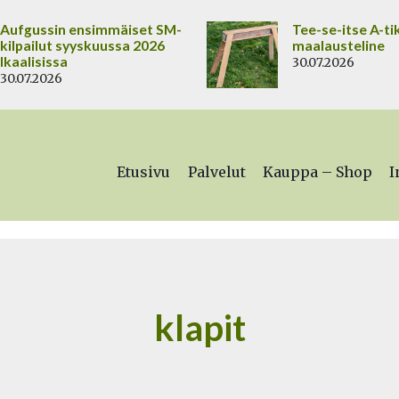
Aufgussin ensimmäiset SM-
Tee-se-itse A-ti
kilpailut syyskuussa 2026
maalausteline
Ikaalisissa
30.07.2026
30.07.2026
Etusivu
Palvelut
Kauppa – Shop
I
klapit