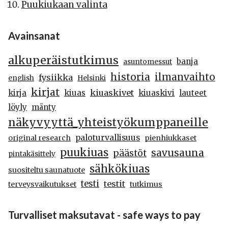
Puukiukaan valinta
Avainsanat
alkuperäistutkimus
banja
asuntomessut
historia
ilmanvaihto
fysiikka
english
Helsinki
kirjat
kiuaskivet
kirja
kiuas
kiuaskivi
lauteet
löyly
mänty
näkyvyyttä_yhteistyökumppaneille
paloturvallisuus
original research
pienhiukkaset
puukiuas
savusauna
päästöt
pintakäsittely
sähkökiuas
suositeltu saunatuote
testi
testit
terveysvaikutukset
tutkimus
Turvalliset maksutavat - safe ways to pay