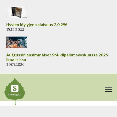
Siirry
sisältöön
Hyvien löylyjen salaisuus 2.0 29€
15.12.2022
Aufgussin ensimmäiset SM-kilpailut syyskuussa 2026
Ikaalisissa
30.07.2026