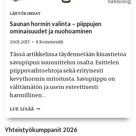
LÄHTÖKOHDAT
Saunan hormin valinta – piippujen
ominaisuudet ja nuohoaminen
20.01.2017
8 Kommentit
Tässä artikkelissa täydennetään kiuastietoa
savupiipun suunnittelun osalta. Esittelen
piippuvaihtoehtoja sekä erityisesti
kevythormin mitoitusta. Savupiippu on
välttämätön ja usein esteettisesti
harmillinen…
SAUNAN
LUE LISÄÄ
HORMIN
VALINTA
–
Yhteistyökumppanit 2026
PIIPPUJEN