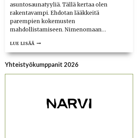
asuntosaunatyyliä. Tällä kertaa olen
rakentavampi. Ehdotan lääkkeitä
parempien kokemusten
mahdollistamiseen. Nimenomaan…
HYVÄN
LUE LISÄÄ
SAUNAN
JA
SAUNAELÄMYKSEN
Yhteistyökumppanit 2026
SUUNNITTELUN
KOLME
VAATIMUSTA