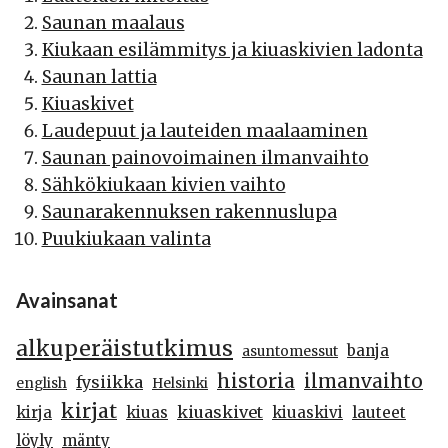
Saunan maalaus
Kiukaan esilämmitys ja kiuaskivien ladonta
Saunan lattia
Kiuaskivet
Laudepuut ja lauteiden maalaaminen
Saunan painovoimainen ilmanvaihto
Sähkökiukaan kivien vaihto
Saunarakennuksen rakennuslupa
Puukiukaan valinta
Avainsanat
alkuperäistutkimus
banja
asuntomessut
historia
ilmanvaihto
fysiikka
english
Helsinki
kirjat
kiuaskivet
kirja
kiuas
kiuaskivi
lauteet
löyly
mänty