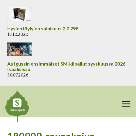
Siirry
sisältöön
Hyvien löylyjen salaisuus 2.0 29€
15.12.2022
Aufgussin ensimmäiset SM-kilpailut syyskuussa 2026
Ikaalisissa
30.07.2026