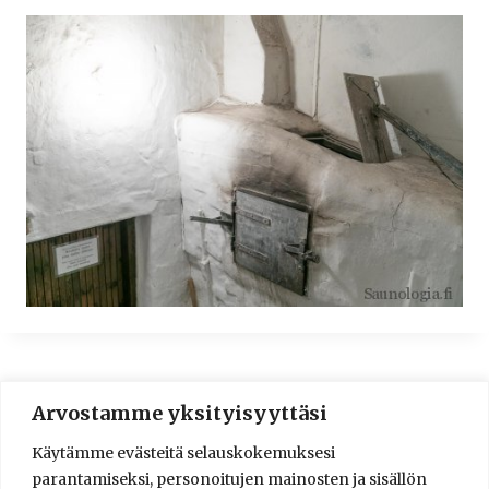
Arvostamme yksityisyyttäsi
© 2016-2025 Lassi A. Liikkanen
Käytämme evästeitä selauskokemuksesi
info@saunologia.fi
parantamiseksi, personoitujen mainosten ja sisällön