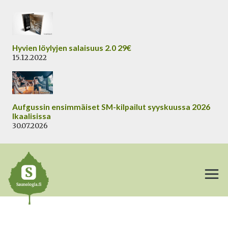
Siirry
sisältöön
Hyvien löylyjen salaisuus 2.0 29€
15.12.2022
Aufgussin ensimmäiset SM-kilpailut syyskuussa 2026
Ikaalisissa
30.07.2026