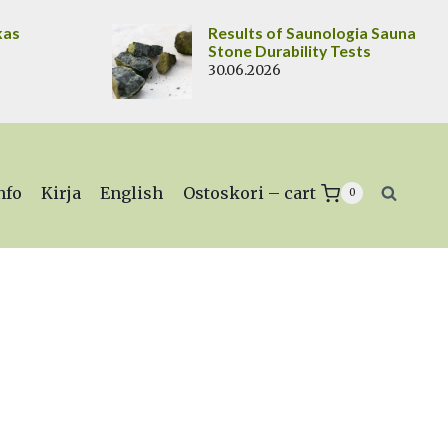
kas
Results of Saunologia Sauna
Stone Durability Tests
30.06.2026
nfo
Kirja
English
Ostoskori – cart
0