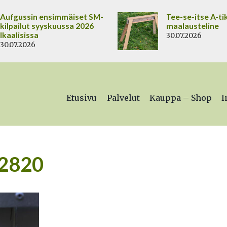
Aufgussin ensimmäiset SM-
Tee-se-itse A-ti
kilpailut syyskuussa 2026
maalausteline
Ikaalisissa
30.07.2026
30.07.2026
Etusivu
Palvelut
Kauppa – Shop
I
-2820