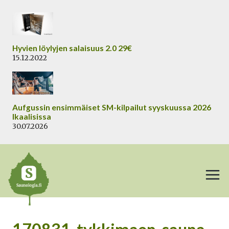
Siirry
sisältöön
Hyvien löylyjen salaisuus 2.0 29€
15.12.2022
Aufgussin ensimmäiset SM-kilpailut syyskuussa 2026
Ikaalisissa
30.07.2026