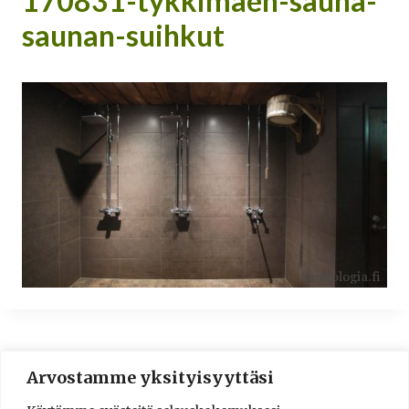
170831-tykkimaen-sauna-
saunan-suihkut
Arvostamme yksityisyyttäsi
© 2016-2025 Lassi A. Liikkanen