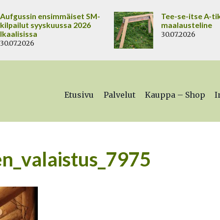
Aufgussin ensimmäiset SM-
Tee-se-itse A-ti
kilpailut syyskuussa 2026
maalausteline
Ikaalisissa
30.07.2026
30.07.2026
Etusivu
Palvelut
Kauppa – Shop
I
_valaistus_7975