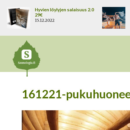
Siirry
Hyvien löylyjen salaisuus 2.0
sisältöön
29€
15.12.2022
161221-pukuhuoneen