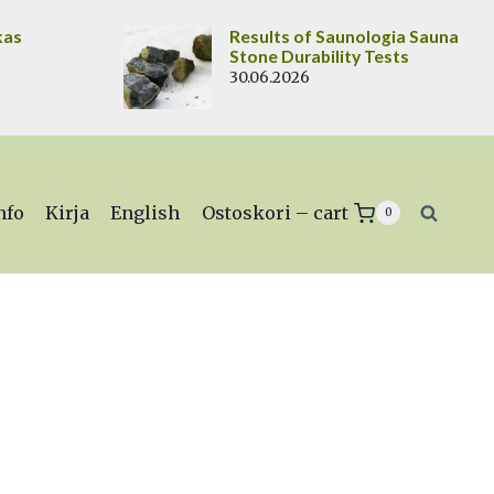
kas
Results of Saunologia Sauna
Stone Durability Tests
30.06.2026
nfo
Kirja
English
Ostoskori – cart
0