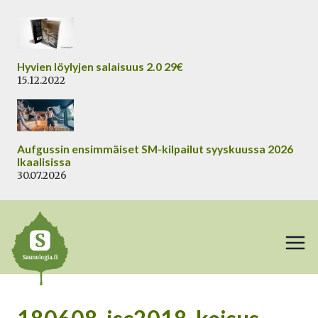
Siirry
sisältöön
Hyvien löylyjen salaisuus 2.0 29€
15.12.2022
Aufgussin ensimmäiset SM-kilpailut syyskuussa 2026
Ikaalisissa
30.07.2026