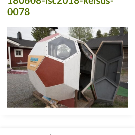
180608-isc2018-keisus-
0078