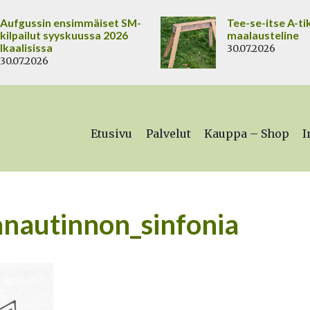
Aufgussin ensimmäiset SM-
Tee-se-itse A-ti
kilpailut syyskuussa 2026
maalausteline
Ikaalisissa
30.07.2026
30.07.2026
Etusivu
Palvelut
Kauppa – Shop
I
nautinnon_sinfonia