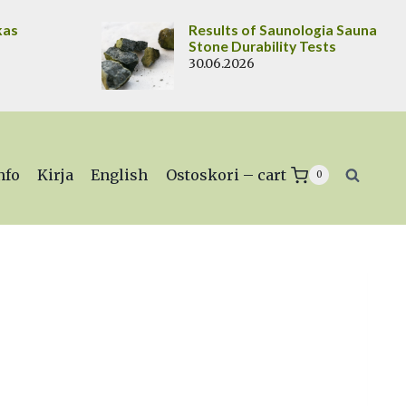
kas
Results of Saunologia Sauna
Stone Durability Tests
30.06.2026
nfo
Kirja
English
Ostoskori – cart
0