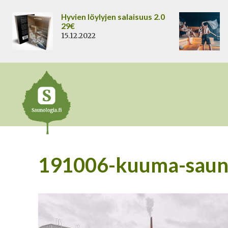
Siirry
Hyvien löylyjen salaisuus 2.0
sisältöön
29€
15.12.2022
191006-kuuma-sauna