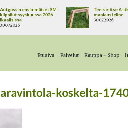
Aufgussin ensimmäiset SM-
Tee-se-itse A-ti
kilpailut syyskuussa 2026
maalausteline
Ikaalisissa
30.07.2026
30.07.2026
Etusivu
Palvelut
Kauppa – Shop
I
ravintola-koskelta-174