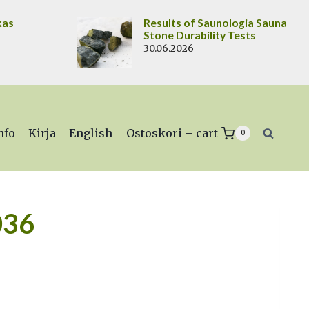
kas
Results of Saunologia Sauna
Stone Durability Tests
30.06.2026
nfo
Kirja
English
Ostoskori – cart
0
036