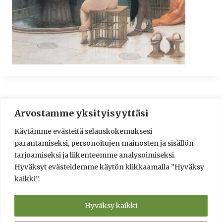
Arvostamme yksityisyyttäsi
© 2016-2025 Lassi A. Liikkanen
Käytämme evästeitä selauskokemuksesi
info@saunologia.fi
parantamiseksi, personoitujen mainosten ja sisällön
Facebook
LinkedIn
Instagram
tarjoamiseksi ja liikenteemme analysoimiseksi.
Hyväksyt evästeidemme käytön klikkaamalla ”Hyväksy
Brief in English
kaikki”.
Sauna Design and Consultation Services
Verkkokauppa
Saunaneuvonta ja saunasuunnittelu
Hyväksy kaikki
Info
Yksityisyyden suoja ja toimitusehdot
Kumppanit