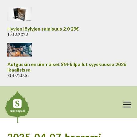
Siirry
sisältöön
Hyvien löylyjen salaisuus 2.0 29€
15.12.2022
Aufgussin ensimmäiset SM-kilpailut syyskuussa 2026
Ikaalisissa
30.07.2026