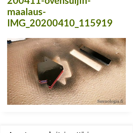
200411-ovensuljin-
maalaus-
IMG_20200410_115919