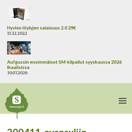
Siirry
sisältöön
Hyvien löylyjen salaisuus 2.0 29€
15.12.2022
Aufgussin ensimmäiset SM-kilpailut syyskuussa 2026
Ikaalisissa
30.07.2026