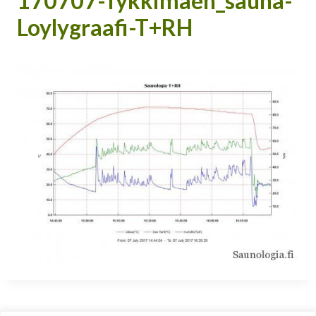
170707-Tykkimaen_sauna-
Loylygraafi-T+RH