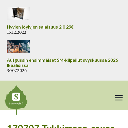
Siirry
sisältöön
Hyvien löylyjen salaisuus 2.0 29€
15.12.2022
Aufgussin ensimmäiset SM-kilpailut syyskuussa 2026
Ikaalisissa
30.07.2026