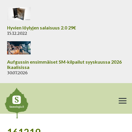
Siirry
sisältöön
Hyvien löylyjen salaisuus 2.0 29€
15.12.2022
Aufgussin ensimmäiset SM-kilpailut syyskuussa 2026
Ikaalisissa
30.07.2026