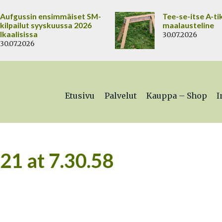
Aufgussin ensimmäiset SM-
Tee-se-itse A-ti
kilpailut syyskuussa 2026
maalausteline
Ikaalisissa
30.07.2026
30.07.2026
Etusivu
Palvelut
Kauppa – Shop
I
21 at 7.30.58