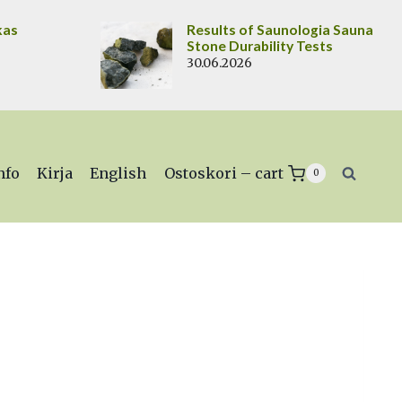
kas
Results of Saunologia Sauna
Stone Durability Tests
30.06.2026
nfo
Kirja
English
Ostoskori – cart
0