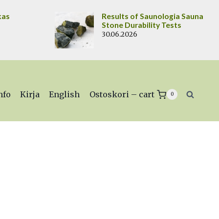
kas
Results of Saunologia Sauna
Stone Durability Tests
30.06.2026
nfo
Kirja
English
Ostoskori – cart
0