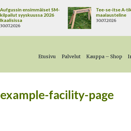
Aufgussin ensimmäiset SM-
Tee-se-itse A-ti
kilpailut syyskuussa 2026
maalausteline
Ikaalisissa
30.07.2026
30.07.2026
Etusivu
Palvelut
Kauppa – Shop
I
example-facility-page