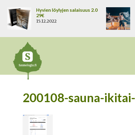
Siirry
Hyvien löylyjen salaisuus 2.0
sisältöön
29€
15.12.2022
200108-sauna-ikitai-