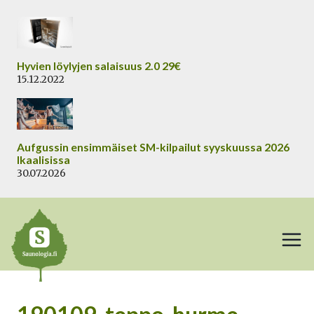
Siirry
sisältöön
Hyvien löylyjen salaisuus 2.0 29€
15.12.2022
Aufgussin ensimmäiset SM-kilpailut syyskuussa 2026
Ikaalisissa
30.07.2026