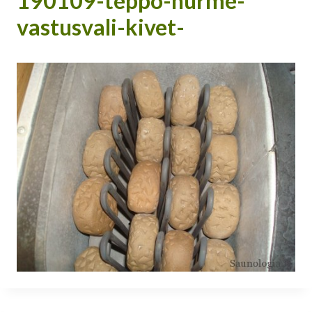
190109-teppo-hurme-
vastusvali-kivet-