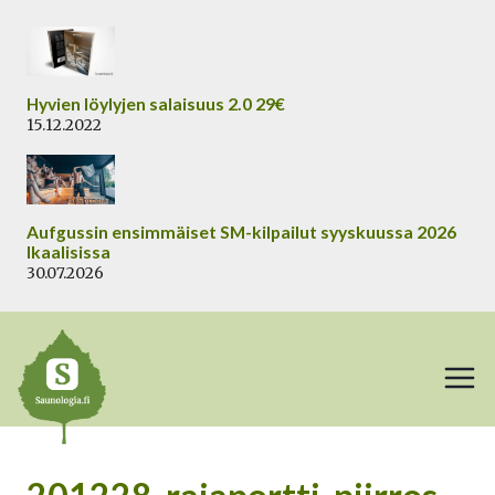
Siirry
sisältöön
Hyvien löylyjen salaisuus 2.0 29€
15.12.2022
Aufgussin ensimmäiset SM-kilpailut syyskuussa 2026
Ikaalisissa
30.07.2026