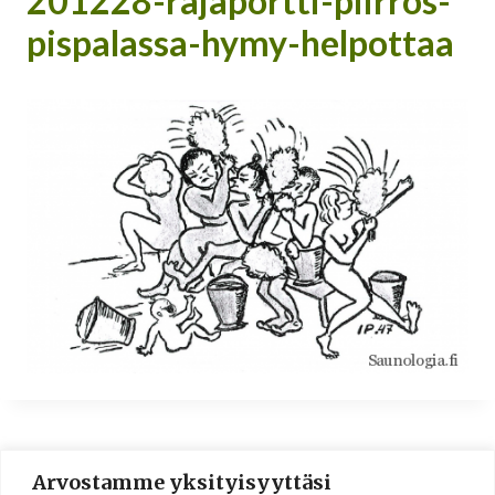
201228-rajaportti-piirros-
pispalassa-hymy-helpottaa
Arvostamme yksityisyyttäsi