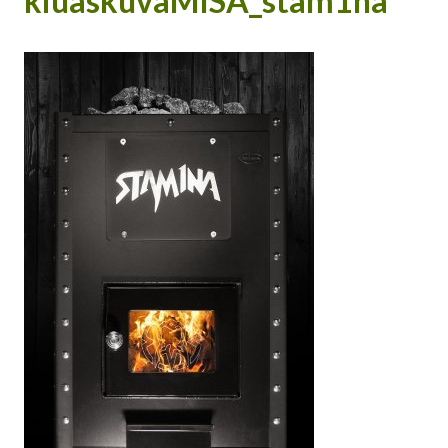
kiuaskuvaMISA_stam1na