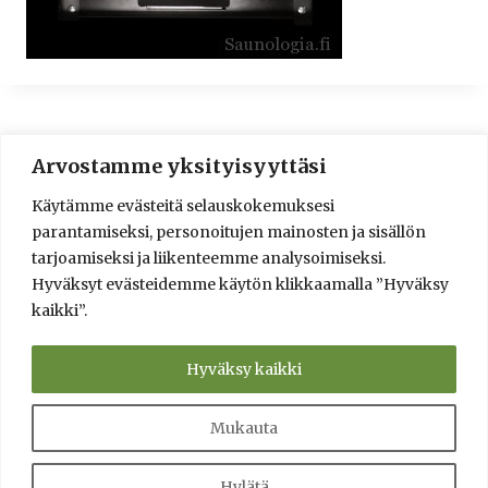
Arvostamme yksityisyyttäsi
© 2016-2025 Lassi A. Liikkanen
Käytämme evästeitä selauskokemuksesi
info@saunologia.fi
parantamiseksi, personoitujen mainosten ja sisällön
Facebook
LinkedIn
Instagram
tarjoamiseksi ja liikenteemme analysoimiseksi.
Hyväksyt evästeidemme käytön klikkaamalla ”Hyväksy
Brief in English
kaikki”.
Sauna Design and Consultation Services
Verkkokauppa
Saunaneuvonta ja saunasuunnittelu
Hyväksy kaikki
Info
Yksityisyyden suoja ja toimitusehdot
Kumppanit
Kysy!
Tietolähteet
Mukauta
Toteutus Snowi
Hylätä