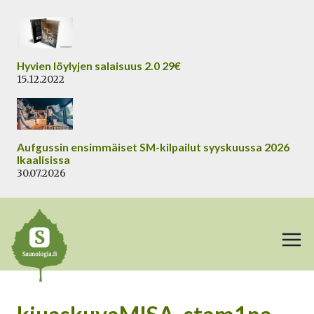
Siirry
sisältöön
Hyvien löylyjen salaisuus 2.0 29€
15.12.2022
Aufgussin ensimmäiset SM-kilpailut syyskuussa 2026
Ikaalisissa
30.07.2026