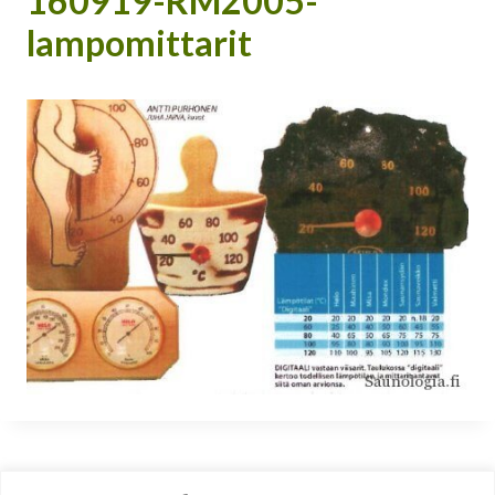
160919-RM2005-
lampomittarit