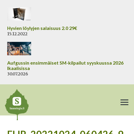
Siirry
sisältöön
Hyvien löylyjen salaisuus 2.0 29€
15.12.2022
Aufgussin ensimmäiset SM-kilpailut syyskuussa 2026
Ikaalisissa
30.07.2026