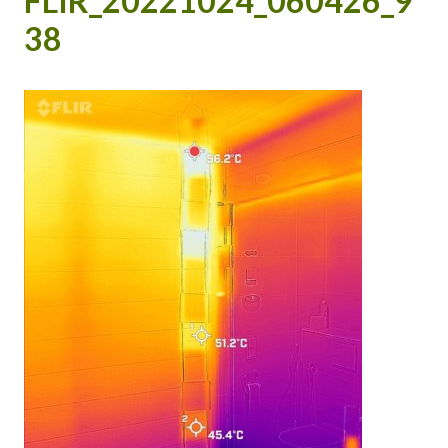
FLIR_20221024_060426_9
38