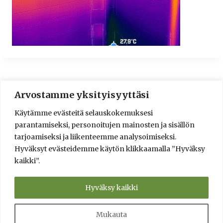
Arvostamme yksityisyyttäsi
© 2016-2025 Lassi A. Liikkanen
Käytämme evästeitä selauskokemuksesi
info@saunologia.fi
parantamiseksi, personoitujen mainosten ja sisällön
Facebook
LinkedIn
Instagram
tarjoamiseksi ja liikenteemme analysoimiseksi.
Hyväksyt evästeidemme käytön klikkaamalla ”Hyväksy
Brief in English
kaikki”.
Sauna Design and Consultation Services
Verkkokauppa
Saunaneuvonta ja saunasuunnittelu
Hyväksy kaikki
Info
Yksityisyyden suoja ja toimitusehdot
Kumppanit
Kysy!
Tietolähteet
Mukauta