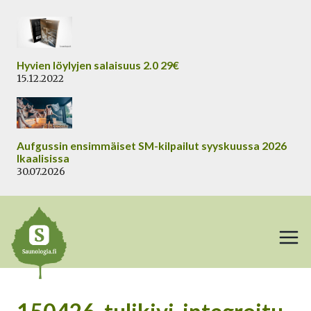
Siirry
sisältöön
Hyvien löylyjen salaisuus 2.0 29€
15.12.2022
Aufgussin ensimmäiset SM-kilpailut syyskuussa 2026
Ikaalisissa
30.07.2026