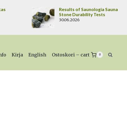
kas
Results of Saunologia Sauna
Stone Durability Tests
30.06.2026
nfo
Kirja
English
Ostoskori – cart
0