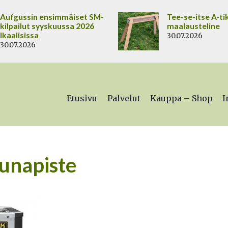
Aufgussin ensimmäiset SM-
Tee-se-itse A-ti
kilpailut syyskuussa 2026
maalausteline
Ikaalisissa
30.07.2026
30.07.2026
Etusivu
Palvelut
Kauppa – Shop
I
unapiste