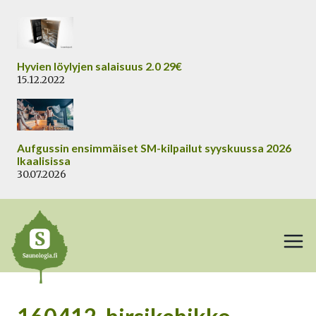
Siirry
sisältöön
Hyvien löylyjen salaisuus 2.0 29€
15.12.2022
Aufgussin ensimmäiset SM-kilpailut syyskuussa 2026
Ikaalisissa
30.07.2026