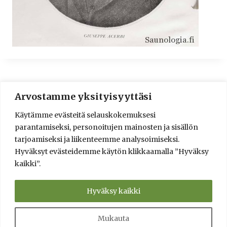
Arvostamme yksityisyyttäsi
© 2016-2025 Lassi A. Liikkanen
Käytämme evästeitä selauskokemuksesi
info@saunologia.fi
parantamiseksi, personoitujen mainosten ja sisällön
Facebook
LinkedIn
Instagram
tarjoamiseksi ja liikenteemme analysoimiseksi.
Hyväksyt evästeidemme käytön klikkaamalla ”Hyväksy
Brief in English
kaikki”.
Sauna Design and Consultation Services
Verkkokauppa
Saunaneuvonta ja saunasuunnittelu
Hyväksy kaikki
Info
Yksityisyyden suoja ja toimitusehdot
Kumppanit
Kysy!
Tietolähteet
Mukauta