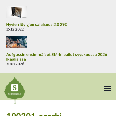
Siirry
sisältöön
Hyvien löylyjen salaisuus 2.0 29€
15.12.2022
Aufgussin ensimmäiset SM-kilpailut syyskuussa 2026
Ikaalisissa
30.07.2026