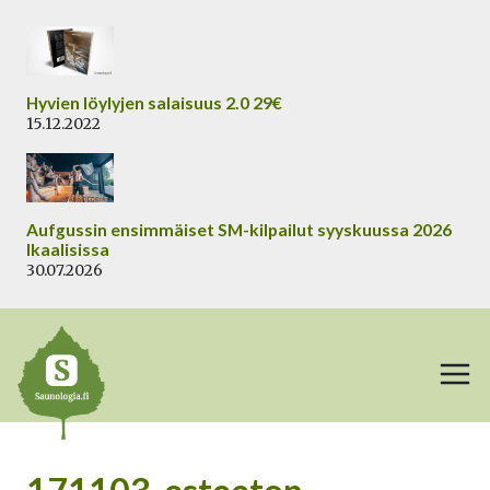
Siirry
sisältöön
Hyvien löylyjen salaisuus 2.0 29€
15.12.2022
Aufgussin ensimmäiset SM-kilpailut syyskuussa 2026
Ikaalisissa
30.07.2026