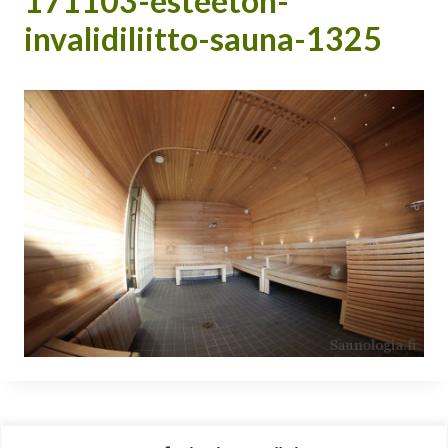
171103-esteeton-
invalidiliitto-sauna-1325