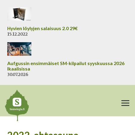
Siirry
sisältöön
Hyvien löylyjen salaisuus 2.0 29€
15.12.2022
Aufgussin ensimmäiset SM-kilpailut syyskuussa 2026
Ikaalisissa
30.07.2026