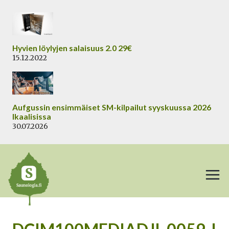
Siirry
sisältöön
Hyvien löylyjen salaisuus 2.0 29€
15.12.2022
Aufgussin ensimmäiset SM-kilpailut syyskuussa 2026
Ikaalisissa
30.07.2026