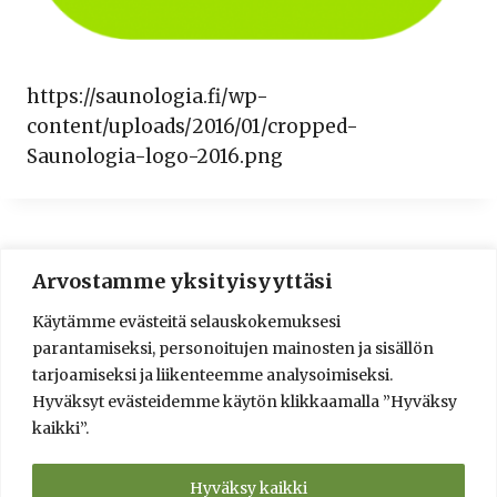
https://saunologia.fi/wp-
content/uploads/2016/01/cropped-
Saunologia-logo-2016.png
Arvostamme yksityisyyttäsi
© 2016-2025 Lassi A. Liikkanen
Käytämme evästeitä selauskokemuksesi
info@saunologia.fi
parantamiseksi, personoitujen mainosten ja sisällön
Facebook
LinkedIn
Instagram
tarjoamiseksi ja liikenteemme analysoimiseksi.
Hyväksyt evästeidemme käytön klikkaamalla ”Hyväksy
Brief in English
kaikki”.
Sauna Design and Consultation Services
Verkkokauppa
Saunaneuvonta ja saunasuunnittelu
Hyväksy kaikki