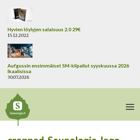
Siirry
sisältöön
Hyvien löylyjen salaisuus 2.0 29€
15.12.2022
Aufgussin ensimmäiset SM-kilpailut syyskuussa 2026
Ikaalisissa
30.07.2026